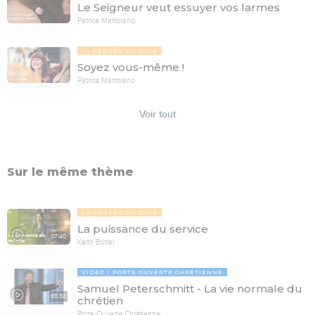
Le Seigneur veut essuyer vos larmes
Patrice Martorano
LA PENSÉE DU JOUR
Soyez vous-même !
Patrice Martorano
Voir tout
Sur le même thème
LA PENSÉE DU JOUR
La puissance du service
07:40
Keith Butler
VIDÉO
PORTE OUVERTE CHRÉTIENNE
Samuel Peterschmitt - La vie normale du
65:58
chrétien
Porte Ouverte Chrétienne