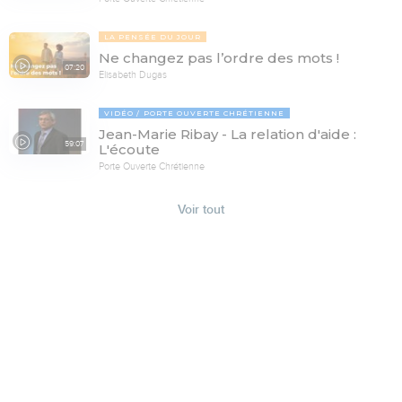
LA PENSÉE DU JOUR
Ne changez pas l’ordre des mots !
07:20
Elisabeth Dugas
VIDÉO
PORTE OUVERTE CHRÉTIENNE
Jean-Marie Ribay - La relation d'aide :
59:07
L'écoute
Porte Ouverte Chrétienne
Voir tout