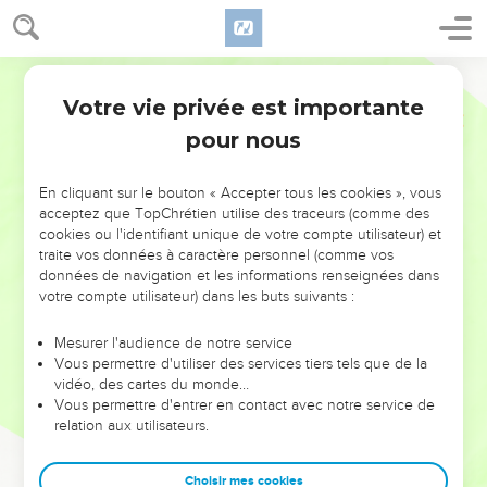
Votre vie privée est importante
pour nous
NE MANQUEZ PAS L’ÉVÉNEMENT
En cliquant sur le bouton « Accepter tous les cookies », vous
DE L’ANNÉE !
acceptez que TopChrétien utilise des traceurs (comme des
cookies ou l'identifiant unique de votre compte utilisateur) et
ET SI LEURS ERREURS POUVAIENT VOUS ÉVITER LES
traite vos données à caractère personnel (comme vos
VOTRES ?
données de navigation et les informations renseignées dans
votre compte utilisateur) dans les buts suivants :
On admire souvent les leaders pour leurs réussites, leur impact,
leur foi ou leur vision. Mais on voit moins les doutes, les erreurs
Mesurer l'audience de notre service
Vous permettre d'utiliser des services tiers tels que de la
et les saisons difficiles qu'ils ont traversés, alors même que ce
vidéo, des cartes du monde…
sont elles qui les ont façonnés.
Vous permettre d'entrer en contact avec notre service de
relation aux utilisateurs.
Dans cette conférence, leaders, entrepreneurs, et responsables
reviennent sur les erreurs marquantes de leur parcours et les
clés pour avancer avec plus de sagesse afin que leurs erreurs
Choisir mes cookies