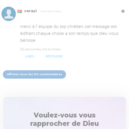
sarayi
Il y a 11 ans, 5 mois
merci à l' équipe du top chrétien.cet message est 
édifiant.chaque chose a son temps.que dieu vous 
bénisse.
50 personnes ont dit Amen
AMEN
RÉPONDRE
Afficher tous les 123 commentaires
Voulez-vous vous
rapprocher de Dieu