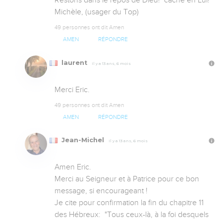
Restons dans le repos de Dieu!  caché en Lui!  

Michèle, (usager du Top)
49 personnes ont dit Amen
AMEN
RÉPONDRE
laurent
Il y a 13 ans, 6 mois
Merci Eric.
49 personnes ont dit Amen
AMEN
RÉPONDRE
Jean-Michel
Il y a 13 ans, 6 mois
Amen Eric. 

Merci au Seigneur et à Patrice pour ce bon 
message, si encourageant !

Je cite pour confirmation la fin du chapitre 11 
des Hébreux:  "Tous ceux-là, à la foi desquels 