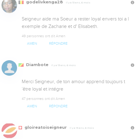
godelivkenga28
Il y a 13 ans, 6 mois
Seigneur aide ma Soeur a rester loyal envers toi a l 
exemple de Zacharie et d' Elisabeth.
49 personnes ont dit Amen
AMEN
RÉPONDRE
Diambote
Il y a 13 ans, 6 mois
Merci Seigneur, de ton amour apprend toujours t
´être loyal et intégre
47 personnes ont dit Amen
AMEN
RÉPONDRE
gloireatoiseigneur
Il y a 13 ans, 6 mois