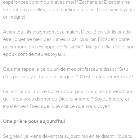
espérances vont mourir avec moi !" Zacharie et Élizabeth ne
se sont pas rebellés, ils ont continué à servir Dieu avec loyauté
et intégrité.
Avant tout, ils craignaient et aimaient Dieu. Bien sûr ils ont dû
être l'objet de bien des rumeurs car plus loin Élizabeth porte
un surnom. Elle est appelée "la stérile". Malgré cela, elle et son
époux sont demeurés loyaux.
Cela me rappelle ce qu'un de mes professeurs disait : "Si tu
n'es pas intègre, tu te désintègres !" C'est profondément vrai !
Qu'est-ce qui motive votre amour pour Dieu, les bénédictions
qu'il peut vous donner ou Dieu lui-même ? Soyez intègre et
loyal envers Dieu quel que soit ce que vous voyez.
Une prière pour aujourd'hui
Seigneur, je viens devant toi aujourd'hui en te disant : "que tu