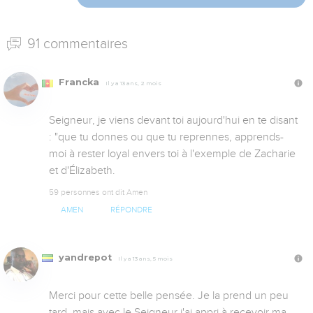
91 commentaires
Francka
Il y a 13 ans, 2 mois
Seigneur, je viens devant toi aujourd'hui en te disant 
: "que tu donnes ou que tu reprennes, apprends-
moi à rester loyal envers toi à l'exemple de Zacharie 
et d'Élizabeth.
59 personnes ont dit Amen
AMEN
RÉPONDRE
yandrepot
Il y a 13 ans, 5 mois
Merci pour cette belle pensée. Je la prend un peu 
tard, mais avec le Seigneur j'ai appri à recevoir ma 