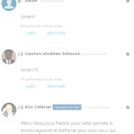
biba4
Il y a 13 ans, 6 mois
Amen!!
54 personnes ont dit Amen
AMEN
RÉPONDRE
Gaston-chrétien Johnson
Il y a 13 ans, 6 mois
Amen !!!
47 personnes ont dit Amen
AMEN
RÉPONDRE
Eric Célérier
Équipier du Top
Il y a 13 ans, 6 mois
Merci beaucoup Patrice pour cette pensée si 
encourageante et édifiante pour tous ceux qui 