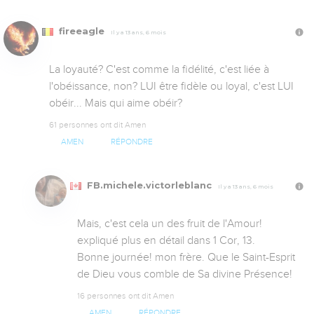
fireeagle
Il y a 13 ans, 6 mois
La loyauté? C'est comme la fidélité, c'est liée à 
l'obéissance, non? LUI être fidèle ou loyal, c'est LUI 
obéir... Mais qui aime obéir?
61 personnes ont dit Amen
AMEN
RÉPONDRE
FB.michele.victorleblanc
Il y a 13 ans, 6 mois
Mais, c'est cela un des fruit de l'Amour! 
expliqué plus en détail dans 1 Cor, 13.

Bonne journée! mon frère. Que le Saint-Esprit 
de Dieu vous comble de Sa divine Présence!
16 personnes ont dit Amen
AMEN
RÉPONDRE