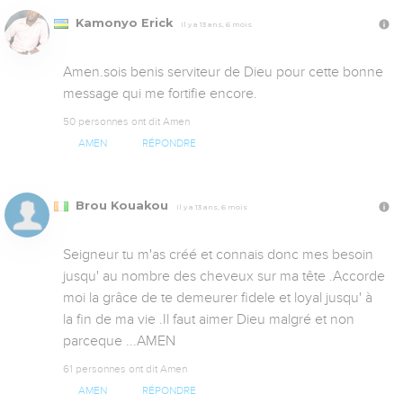
Kamonyo Erick
Il y a 13 ans, 6 mois
Amen.sois benis serviteur de Dieu pour cette bonne 
message qui me fortifie encore.
50 personnes ont dit Amen
AMEN
RÉPONDRE
Brou Kouakou
Il y a 13 ans, 6 mois
Seigneur tu m'as créé et connais donc mes besoin 
jusqu' au nombre des cheveux sur ma tête .Accorde 
moi la grâce de te demeurer fidele et loyal jusqu' à 
la fin de ma vie .Il faut aimer Dieu malgré et non 
parceque ...AMEN 
61 personnes ont dit Amen
AMEN
RÉPONDRE