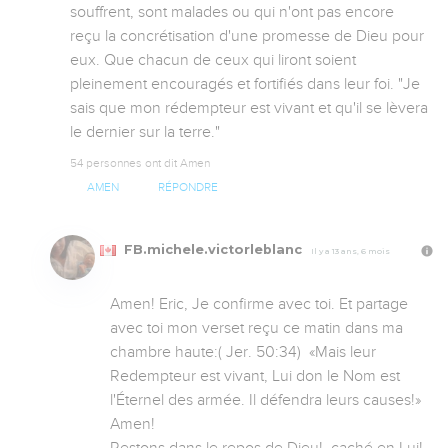
souffrent, sont malades ou qui n'ont pas encore 
reçu la concrétisation d'une promesse de Dieu pour 
eux. Que chacun de ceux qui liront soient 
pleinement encouragés et fortifiés dans leur foi. "Je 
sais que mon rédempteur est vivant et qu'il se lèvera 
le dernier sur la terre."
54 personnes ont dit Amen
AMEN
RÉPONDRE
FB.michele.victorleblanc
Il y a 13 ans, 6 mois
Amen! Eric, Je confirme avec toi. Et partage 
avec toi mon verset reçu ce matin dans ma 
chambre haute:( Jer. 50:34)  «Mais leur 
Redempteur est vivant, Lui don le Nom est 
l'Éternel des armée. Il défendra leurs causes!» 
Amen!
