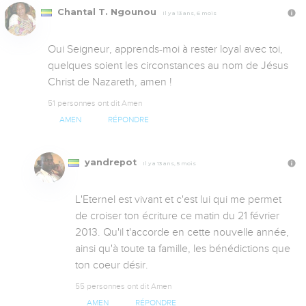
Chantal T. Ngounou
Il y a 13 ans, 6 mois
Oui Seigneur, apprends-moi à rester loyal avec toi, 
quelques soient les circonstances au nom de Jésus 
Christ de Nazareth, amen !
51 personnes ont dit Amen
AMEN
RÉPONDRE
yandrepot
Il y a 13 ans, 5 mois
L'Eternel est vivant et c'est lui qui me permet 
de croiser ton écriture ce matin du 21 février 
2013. Qu'il t'accorde en cette nouvelle année, 
ainsi qu'à toute ta famille, les bénédictions que 
ton coeur désir.
55 personnes ont dit Amen
AMEN
RÉPONDRE