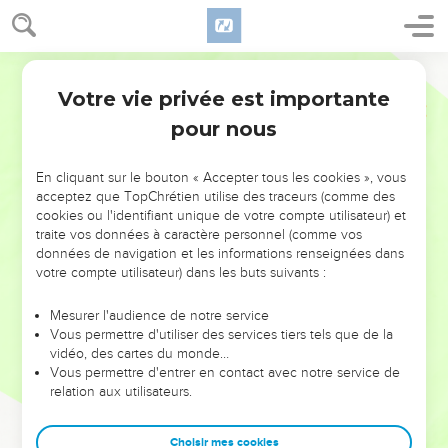
Votre vie privée est importante
pour nous
NE MANQUEZ PAS L’ÉVÉNEMENT
En cliquant sur le bouton « Accepter tous les cookies », vous
DE L’ANNÉE !
acceptez que TopChrétien utilise des traceurs (comme des
cookies ou l'identifiant unique de votre compte utilisateur) et
ET SI LEURS ERREURS POUVAIENT VOUS ÉVITER LES
traite vos données à caractère personnel (comme vos
VOTRES ?
données de navigation et les informations renseignées dans
votre compte utilisateur) dans les buts suivants :
On admire souvent les leaders pour leurs réussites, leur impact,
leur foi ou leur vision. Mais on voit moins les doutes, les erreurs
Mesurer l'audience de notre service
Vous permettre d'utiliser des services tiers tels que de la
et les saisons difficiles qu'ils ont traversés, alors même que ce
vidéo, des cartes du monde…
sont elles qui les ont façonnés.
Vous permettre d'entrer en contact avec notre service de
relation aux utilisateurs.
Dans cette conférence, leaders, entrepreneurs, et responsables
reviennent sur les erreurs marquantes de leur parcours et les
clés pour avancer avec plus de sagesse afin que leurs erreurs
Choisir mes cookies