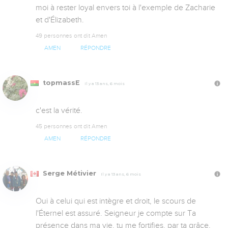
moi à rester loyal envers toi à l'exemple de Zacharie 
et d'Élizabeth.
49 personnes ont dit Amen
AMEN
RÉPONDRE
topmassE
Il y a 13 ans, 6 mois
c'est la vérité.
45 personnes ont dit Amen
AMEN
RÉPONDRE
Serge Métivier
Il y a 13 ans, 6 mois
Oui à celui qui est intègre et droit, le scours de 
l'Éternel est assuré. Seigneur je compte sur Ta 
présence dans ma vie, tu me fortifies, par ta grâce, 