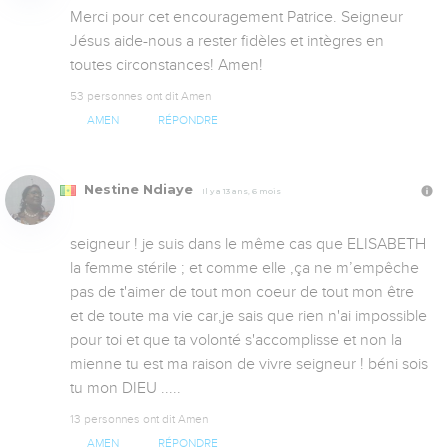
Merci pour cet encouragement Patrice. Seigneur 
Jésus aide-nous a rester fidèles et intègres en 
toutes circonstances! Amen!
53 personnes ont dit Amen
AMEN
RÉPONDRE
Nestine Ndiaye
Il y a 13 ans, 6 mois
seigneur ! je suis dans le même cas que ELISABETH  
la femme stérile ; et comme elle ,ça ne m’empêche 
pas de t'aimer de tout mon coeur de tout mon être 
et de toute ma vie car,je sais que rien n'ai impossible 
pour toi et que ta volonté s'accomplisse et non la 
mienne tu est ma raison de vivre seigneur ! béni sois 
tu mon DIEU .....
13 personnes ont dit Amen
AMEN
RÉPONDRE