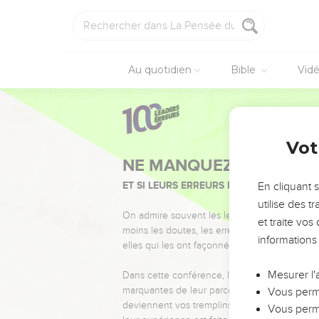
Au quotidien
Bible
Vid
Vot
NE MANQUEZ PAS L’ÉVÉ
ET SI LEURS ERREURS POUVAIENT VOUS 
En cliquant 
utilise des 
On admire souvent les leaders pour leurs réussi
et traite vo
moins les doutes, les erreurs et les saisons di
informations
elles qui les ont façonnés.
Mesurer l'
Dans cette conférence, leaders, entrepreneur
marquantes de leur parcours et les clés pour
Vous perme
deviennent vos tremplins. Que vous guidiez 
Vous perme