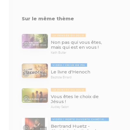
Sur le même thème
LA PENSÉE DU JOUR
Non pas qui vous êtes,
08:22
mais qui est en vous !
Keith Butler
VIDÉO
CRISE DE FOI
Le livre d'Henoch
15:15
Baptiste Binard
LA PENSÉE DU JOUR
Vous êtes le choix de
07:38
Jésus !
Audrey Selon
VIDÉO
PORTE OUVERTE CHRÉTIENNE
Bertrand Huetz -
30:08