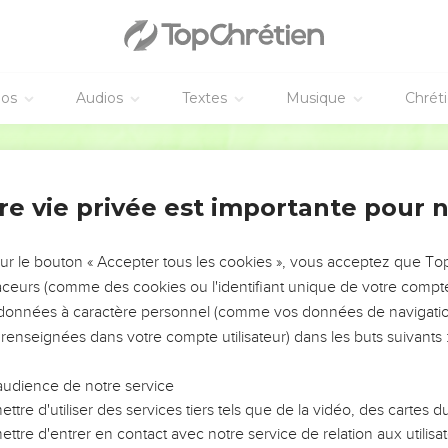
éos
Audios
Textes
Musique
Chrét
re vie privée est importante pour 
NEMENT DE L’ANNÉE !
ÉVITER LES VOTRES ?
sur le bouton « Accepter tous les cookies », vous acceptez que T
traceurs (comme des cookies ou l'identifiant unique de votre compte 
tes, leur impact, leur foi ou leur vision. Mais on voit
s données à caractère personnel (comme vos données de navigatio
fficiles qu'ils ont traversés, alors même que ce sont
 renseignées dans votre compte utilisateur) dans les buts suivants 
audience de notre service
s, et responsables reviennent sur les erreurs
 avancer avec plus de sagesse afin que leurs erreurs
ttre d'utiliser des services tiers tels que de la vidéo, des cartes
un ministère, une équipe, un groupe ou une famille,
ttre d'entrer en contact avec notre service de relation aux utilisat