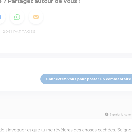
 ? Partagez autour de vous !
2061
PARTAGES
Connectez-vous pour poster un commentaire
Signaler le comm
 de t invoquer et que tu me révèleras des choses cachées. Seigneu