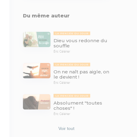
Du même auteur
LA PENSÉE DU JOUR
Dieu vous redonne du
souffle
Éric Célérier
LA PENSÉE DU JOUR
On ne naît pas aigle, on
le devient !
Éric Célérier
LA PENSÉE DU JOUR
Absolument "toutes
choses" !
Éric Célérier
Voir tout