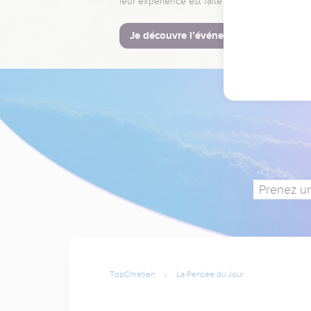
leur expérience est faite pour vous.
Je découvre l’événement
Prenez un
TopChrétien
La Pensée du Jour