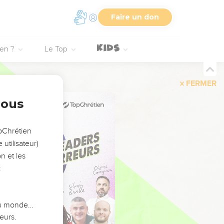
Faire un don
ien ?
Le Top
FERMER
nous
opChrétien
utilisateur)
n et les
:
 du monde…
eurs.