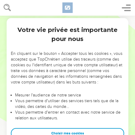
Votre vie privée est importante
pour nous
NE MANQUEZ PAS L’ÉVÉNEMENT
En cliquant sur le bouton « Accepter tous les cookies », vous
DE L’ANNÉE !
acceptez que TopChrétien utilise des traceurs (comme des
cookies ou l'identifiant unique de votre compte utilisateur) et
ET SI LEURS ERREURS POUVAIENT VOUS ÉVITER LES
traite vos données à caractère personnel (comme vos
VOTRES ?
données de navigation et les informations renseignées dans
votre compte utilisateur) dans les buts suivants :
On admire souvent les leaders pour leurs réussites, leur impact,
leur foi ou leur vision. Mais on voit moins les doutes, les erreurs
Mesurer l'audience de notre service
Vous permettre d'utiliser des services tiers tels que de la
et les saisons difficiles qu'ils ont traversés, alors même que ce
vidéo, des cartes du monde…
sont elles qui les ont façonnés.
Vous permettre d'entrer en contact avec notre service de
relation aux utilisateurs.
Dans cette conférence, leaders, entrepreneurs, et responsables
reviennent sur les erreurs marquantes de leur parcours et les
clés pour avancer avec plus de sagesse afin que leurs erreurs
Choisir mes cookies