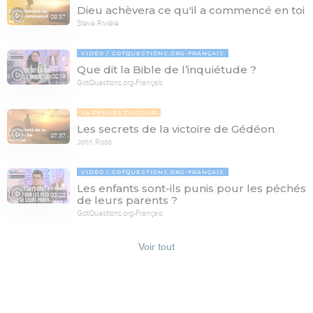
Dieu achèvera ce qu'il a commencé en toi
08:37
Stève Rivière
VIDÉO
GOTQUESTIONS.ORG-FRANÇAIS
Que dit la Bible de l’inquiétude ?
02:19
GotQuestions.org-Français
LA PENSÉE DU JOUR
Les secrets de la victoire de Gédéon
07:37
John Roos
VIDÉO
GOTQUESTIONS.ORG-FRANÇAIS
Les enfants sont-ils punis pour les péchés
03:22
de leurs parents ?
GotQuestions.org-Français
Voir tout