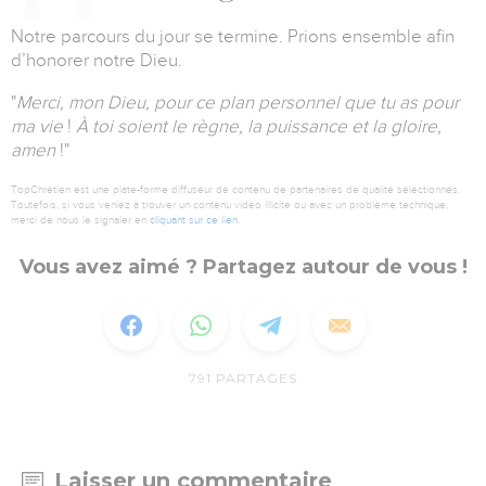
Notre parcours du jour se termine.
Prions ensemble afin
d’honorer notre Dieu.
"
Merci, mon Dieu, pour ce plan personnel que tu as pour
ma vie
!
À toi soient le règne, la puissance et la gloire,
amen
!"
TopChrétien est une plate-forme diffuseur de contenu de partenaires de qualité sélectionnés.
Toutefois, si vous veniez à trouver un contenu vidéo illicite ou avec un problème technique,
merci de nous le signaler en
cliquant sur ce lien
.
Vous avez aimé ? Partagez autour de vous !
791
PARTAGES
Laisser un commentaire