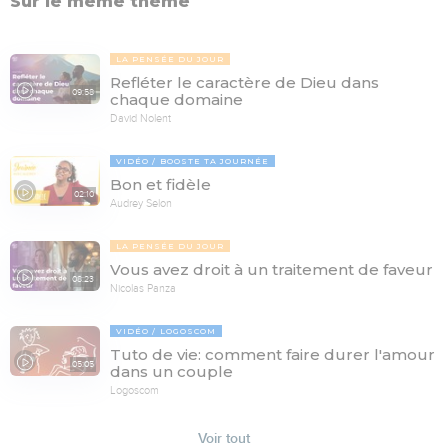
Sur le même thème
LA PENSÉE DU JOUR
Refléter le caractère de Dieu dans
09:58
chaque domaine
David Nolent
VIDÉO
BOOSTE TA JOURNÉE
Bon et fidèle
02:10
Audrey Selon
LA PENSÉE DU JOUR
Vous avez droit à un traitement de faveur
08:23
Nicolas Panza
VIDÉO
LOGOSCOM
Tuto de vie: comment faire durer l'amour
05:05
dans un couple
Logoscom
Voir tout