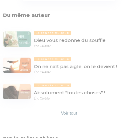
Du même auteur
LA PENSÉE DU JOUR
Dieu vous redonne du souffle
Éric Célérier
LA PENSÉE DU JOUR
On ne naît pas aigle, on le devient !
Éric Célérier
LA PENSÉE DU JOUR
Absolument "toutes choses" !
Éric Célérier
Voir tout