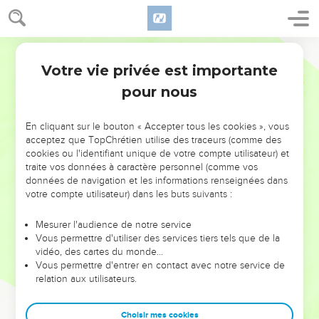
Votre vie privée est importante
pour nous
NE MANQUEZ PAS L’ÉVÉNEMENT
En cliquant sur le bouton « Accepter tous les cookies », vous
DE L’ANNÉE !
acceptez que TopChrétien utilise des traceurs (comme des
cookies ou l'identifiant unique de votre compte utilisateur) et
ET SI LEURS ERREURS POUVAIENT VOUS ÉVITER LES
traite vos données à caractère personnel (comme vos
VOTRES ?
données de navigation et les informations renseignées dans
votre compte utilisateur) dans les buts suivants :
On admire souvent les leaders pour leurs réussites, leur impact,
leur foi ou leur vision. Mais on voit moins les doutes, les erreurs
Mesurer l'audience de notre service
Vous permettre d'utiliser des services tiers tels que de la
et les saisons difficiles qu'ils ont traversés, alors même que ce
vidéo, des cartes du monde…
sont elles qui les ont façonnés.
Vous permettre d'entrer en contact avec notre service de
relation aux utilisateurs.
Dans cette conférence, leaders, entrepreneurs, et responsables
reviennent sur les erreurs marquantes de leur parcours et les
clés pour avancer avec plus de sagesse afin que leurs erreurs
Choisir mes cookies