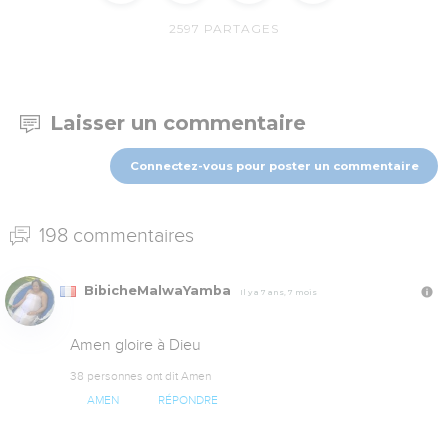
2597
PARTAGES
Laisser un commentaire
Connectez-vous pour poster un commentaire
198 commentaires
BibicheMalwaYamba
Il y a 7 ans, 7 mois
Amen gloire à Dieu
38 personnes ont dit Amen
AMEN
RÉPONDRE