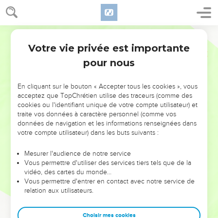
Votre vie privée est importante
pour nous
NE MANQUEZ PAS L’ÉVÉNEMENT
En cliquant sur le bouton « Accepter tous les cookies », vous
DE L’ANNÉE !
acceptez que TopChrétien utilise des traceurs (comme des
cookies ou l'identifiant unique de votre compte utilisateur) et
ET SI LEURS ERREURS POUVAIENT VOUS ÉVITER LES
traite vos données à caractère personnel (comme vos
VOTRES ?
données de navigation et les informations renseignées dans
votre compte utilisateur) dans les buts suivants :
On admire souvent les leaders pour leurs réussites, leur impact,
leur foi ou leur vision. Mais on voit moins les doutes, les erreurs
Mesurer l'audience de notre service
Vous permettre d'utiliser des services tiers tels que de la
et les saisons difficiles qu'ils ont traversés, alors même que ce
vidéo, des cartes du monde…
sont elles qui les ont façonnés.
Vous permettre d'entrer en contact avec notre service de
relation aux utilisateurs.
Dans cette conférence, leaders, entrepreneurs, et responsables
reviennent sur les erreurs marquantes de leur parcours et les
clés pour avancer avec plus de sagesse afin que leurs erreurs
Choisir mes cookies