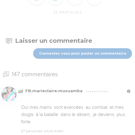
33
PARTAGES
Laisser un commentaire
Connectez-vous pour poster un commentaire
147 commentaires
FB.marieclaire.musuamba
Il y a 9 ans, 9 mois
Oui mes mains  sont exercées  au combat  et mes 
doigts  à la bataille  dans le désert,  je deviens  plus 
forte
87 personnes ont dit Amen