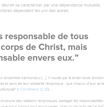
devrait se caractériser par une dépendance mutuelle,
embres dépendent les uns des autres.
s responsable de tous
corps de Christ, mais
nsable envers eux.
 un ensemble harmonieux […]. Il voulait par là éviter toute division
s le sens de leur solidarité réciproque : que chacun d’eux ait le
llicitude" (
1 Corinthiens 12.25
).
nstruire des relations réciproques, partager les responsabilités
pour que nous soyons tous encouragés, chacun par la foi de l’autre"