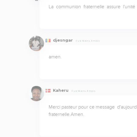
La  communion  fraternelle  assure  l'unité  d
djesngar
Il y a 16 ans, 3 mois
amen.
Kaheru
Il y a 16 ans, 3 mois
Merci pasteur pour ce message  d'aujourd
fraternelle.Amen.