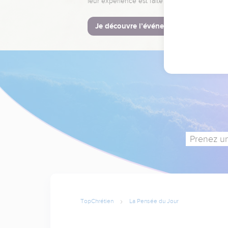
leur expérience est faite pour vous.
Je découvre l’événement
Prenez un
TopChrétien
La Pensée du Jour