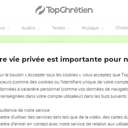
éos
Audios
Textes
Musique
Chrét
re vie privée est importante pour 
NEMENT DE L’ANNÉE !
ÉVITER LES VOTRES ?
sur le bouton « Accepter tous les cookies », vous acceptez que T
traceurs (comme des cookies ou l'identifiant unique de votre compte 
tes, leur impact, leur foi ou leur vision. Mais on voit
s données à caractère personnel (comme vos données de navigatio
fficiles qu'ils ont traversés, alors même que ce sont
 renseignées dans votre compte utilisateur) dans les buts suivants 
audience de notre service
s, et responsables reviennent sur les erreurs
 avancer avec plus de sagesse afin que leurs erreurs
ttre d'utiliser des services tiers tels que de la vidéo, des cartes
un ministère, une équipe, un groupe ou une famille,
ttre d'entrer en contact avec notre service de relation aux utilisat