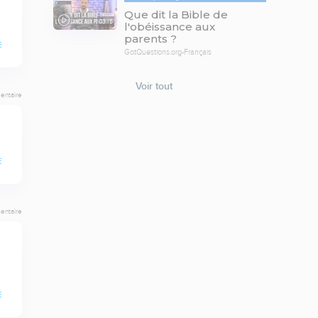
Que dit la Bible de
03:15
l'obéissance aux
parents ?
E
GotQuestions.org-Français
Voir tout
entaire
E
entaire
E