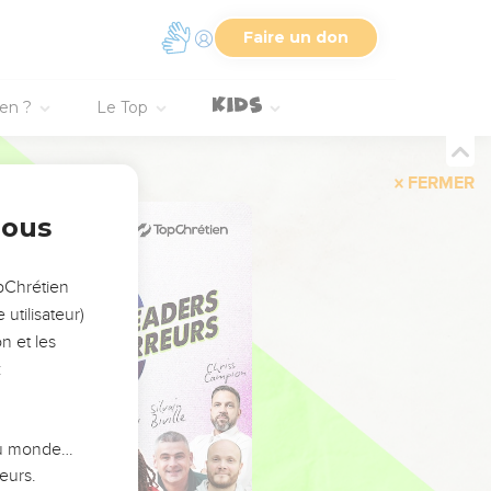
Faire un don
ien ?
Le Top
FERMER
nous
opChrétien
utilisateur)
n et les
:
 du monde…
eurs.