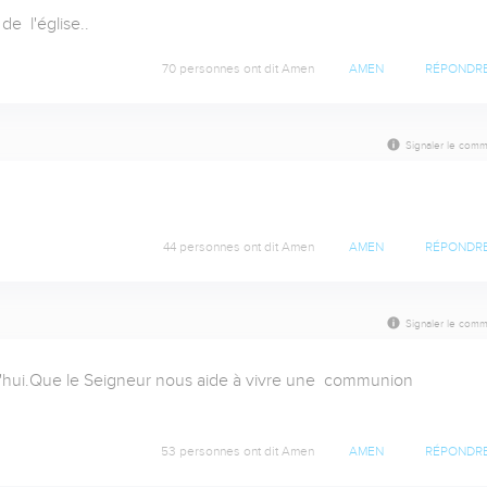
e  l'église..
70 personnes ont dit Amen
AMEN
RÉPONDR
Signaler le comm
44 personnes ont dit Amen
AMEN
RÉPONDR
Signaler le comm
'hui.Que le Seigneur nous aide à vivre une  communion 
53 personnes ont dit Amen
AMEN
RÉPONDR