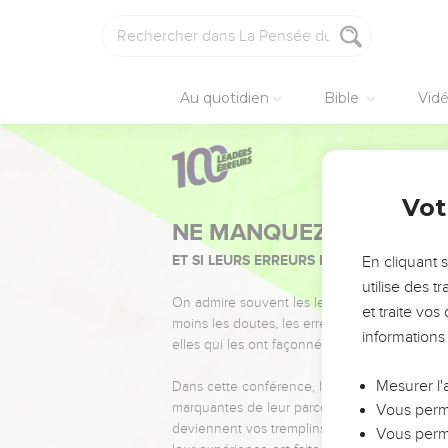
Au quotidien
Bible
Vid
Vot
NE MANQUEZ PAS L’ÉVÉ
ET SI LEURS ERREURS POUVAIENT VOUS 
En cliquant 
utilise des 
On admire souvent les leaders pour leurs réussi
et traite vo
moins les doutes, les erreurs et les saisons di
informations
elles qui les ont façonnés.
Mesurer l'
Dans cette conférence, leaders, entrepreneur
marquantes de leur parcours et les clés pour
Vous perme
deviennent vos tremplins. Que vous guidiez 
Vous perme