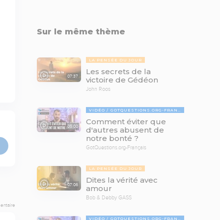
Sur le même thème
LA PENSÉE DU JOUR
Les secrets de la
07:37
victoire de Gédéon
John Roos
VIDÉO
GOTQUESTIONS.ORG-FRANÇAIS
Comment éviter que
05:00
d'autres abusent de
notre bonté ?
GotQuestions.org-Français
LA PENSÉE DU JOUR
Dites la vérité avec
07:06
amour
Bob & Debby GASS
entaire
VIDÉO
GOTQUESTIONS.ORG-FRANÇAIS