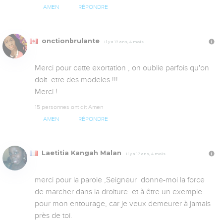
AMEN
RÉPONDRE
onctionbrulante
Il y a 17 ans, 4 mois
Merci pour cette exortation , on oublie parfois qu'on 
doit  etre des modeles !!!

Merci !
15 personnes ont dit Amen
AMEN
RÉPONDRE
Laetitia Kangah Malan
Il y a 17 ans, 4 mois
merci pour la parole ,Seigneur  donne-moi la force 
de marcher dans la droiture  et à être un exemple  
pour mon entourage, car je veux demeurer à jamais 
près de toi.