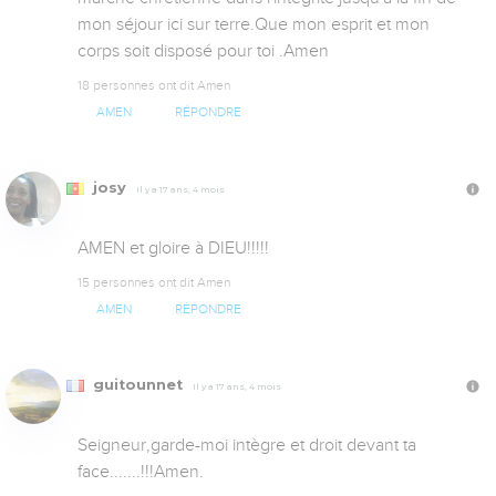
mon séjour ici sur terre.Que mon esprit et mon 
corps soit disposé pour toi .Amen
18 personnes ont dit Amen
AMEN
RÉPONDRE
josy
Il y a 17 ans, 4 mois
AMEN et gloire à DIEU!!!!!
15 personnes ont dit Amen
AMEN
RÉPONDRE
guitounnet
Il y a 17 ans, 4 mois
Seigneur,garde-moi intègre et droit devant ta 
face.......!!!Amen.