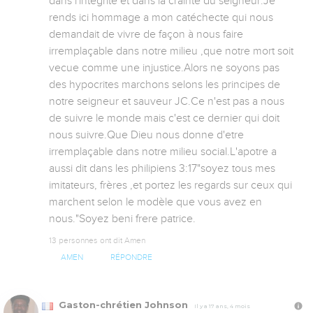
dans l'integrite et dans la crainte du seigneur.Je 
rends ici hommage a mon catéchecte qui nous 
demandait de vivre de façon à nous faire 
irremplaçable dans notre milieu ,que notre mort soit 
vecue comme une injustice.Alors ne soyons pas 
des hypocrites marchons selons les principes de 
notre seigneur et sauveur JC.Ce n'est pas a nous 
de suivre le monde mais c'est ce dernier qui doit 
nous suivre.Que Dieu nous donne d'etre 
irremplaçable dans notre milieu social.L'apotre a 
aussi dit dans les philipiens 3:17"soyez tous mes 
imitateurs, frères ,et portez les regards sur ceux qui 
marchent selon le modèle que vous avez en 
nous."Soyez beni frere patrice.
13 personnes ont dit Amen
AMEN
RÉPONDRE
Gaston-chrétien Johnson
Il y a 17 ans, 4 mois