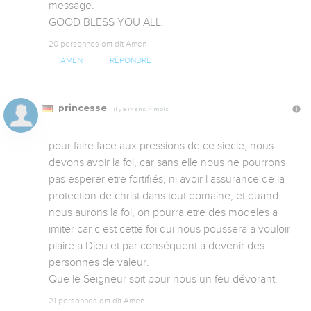
message.

GOOD BLESS YOU ALL.
20 personnes ont dit Amen
AMEN
RÉPONDRE
princesse
Il y a 17 ans, 4 mois
pour faire face aux pressions de ce siecle, nous 
devons avoir la foi, car sans elle nous ne pourrons 
pas esperer etre fortifiés, ni avoir l assurance de la 
protection de christ dans tout domaine, et quand 
nous aurons la foi, on pourra etre des modeles a 
imiter car c est cette foi qui nous poussera a vouloir 
plaire a Dieu et par conséquent a devenir des 
personnes de valeur.

Que le Seigneur soit pour nous un feu dévorant.
21 personnes ont dit Amen