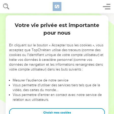
Votre vie privée est importante
pour nous
NE MANQUEZ PAS L’ÉVÉNEMENT
En cliquant sur le bouton « Accepter tous les cookies », vous
DE L’ANNÉE !
acceptez que TopChrétien utilise des traceurs (comme des
cookies ou l'identifiant unique de votre compte utilisateur) et
ET SI LEURS ERREURS POUVAIENT VOUS ÉVITER LES
traite vos données à caractère personnel (comme vos
VOTRES ?
données de navigation et les informations renseignées dans
votre compte utilisateur) dans les buts suivants :
On admire souvent les leaders pour leurs réussites, leur impact,
leur foi ou leur vision. Mais on voit moins les doutes, les erreurs
Mesurer l'audience de notre service
Vous permettre d'utiliser des services tiers tels que de la
et les saisons difficiles qu'ils ont traversés, alors même que ce
vidéo, des cartes du monde…
sont elles qui les ont façonnés.
Vous permettre d'entrer en contact avec notre service de
relation aux utilisateurs.
Dans cette conférence, leaders, entrepreneurs, et responsables
reviennent sur les erreurs marquantes de leur parcours et les
clés pour avancer avec plus de sagesse afin que leurs erreurs
Choisir mes cookies