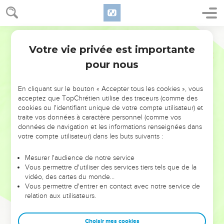
Votre vie privée est importante
pour nous
NE MANQUEZ PAS L’ÉVÉNEMENT
En cliquant sur le bouton « Accepter tous les cookies », vous
DE L’ANNÉE !
acceptez que TopChrétien utilise des traceurs (comme des
cookies ou l'identifiant unique de votre compte utilisateur) et
ET SI LEURS ERREURS POUVAIENT VOUS ÉVITER LES
traite vos données à caractère personnel (comme vos
VOTRES ?
données de navigation et les informations renseignées dans
votre compte utilisateur) dans les buts suivants :
On admire souvent les leaders pour leurs réussites, leur impact,
leur foi ou leur vision. Mais on voit moins les doutes, les erreurs
Mesurer l'audience de notre service
Vous permettre d'utiliser des services tiers tels que de la
et les saisons difficiles qu'ils ont traversés, alors même que ce
vidéo, des cartes du monde…
sont elles qui les ont façonnés.
Vous permettre d'entrer en contact avec notre service de
relation aux utilisateurs.
Dans cette conférence, leaders, entrepreneurs, et responsables
reviennent sur les erreurs marquantes de leur parcours et les
clés pour avancer avec plus de sagesse afin que leurs erreurs
Choisir mes cookies