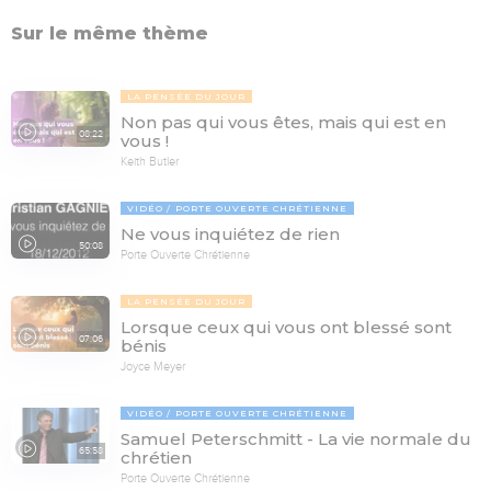
Sur le même thème
LA PENSÉE DU JOUR
Non pas qui vous êtes, mais qui est en
08:22
vous !
Keith Butler
VIDÉO
PORTE OUVERTE CHRÉTIENNE
Ne vous inquiétez de rien
50:08
Porte Ouverte Chrétienne
LA PENSÉE DU JOUR
Lorsque ceux qui vous ont blessé sont
07:06
bénis
Joyce Meyer
VIDÉO
PORTE OUVERTE CHRÉTIENNE
Samuel Peterschmitt - La vie normale du
65:58
chrétien
Porte Ouverte Chrétienne