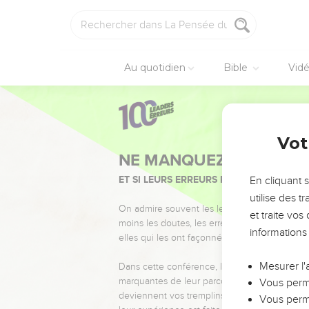
Au quotidien
Bible
Vid
Vot
NE MANQUEZ PAS L’ÉVÉ
ET SI LEURS ERREURS POUVAIENT VOUS 
En cliquant 
utilise des 
On admire souvent les leaders pour leurs réussi
et traite vo
moins les doutes, les erreurs et les saisons di
informations
elles qui les ont façonnés.
Mesurer l'
Dans cette conférence, leaders, entrepreneur
marquantes de leur parcours et les clés pour
Vous perme
deviennent vos tremplins. Que vous guidiez 
Vous perme