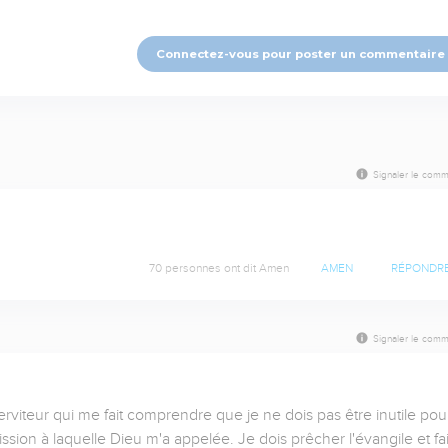
Connectez-vous pour poster un commentaire
Signaler le comm
70 personnes ont dit Amen
AMEN
RÉPONDR
Signaler le comm
iteur qui me fait comprendre que je ne dois pas être inutile pour
ssion à laquelle Dieu m'a appelée. Je dois prêcher l'évangile et fai