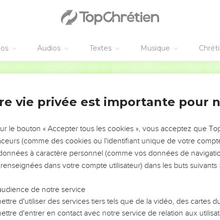
éos
Audios
Textes
Musique
Chrét
re vie privée est importante pour 
NEMENT DE L’ANNÉE !
ÉVITER LES VOTRES ?
sur le bouton « Accepter tous les cookies », vous acceptez que T
traceurs (comme des cookies ou l'identifiant unique de votre compte 
tes, leur impact, leur foi ou leur vision. Mais on voit
s données à caractère personnel (comme vos données de navigatio
fficiles qu'ils ont traversés, alors même que ce sont
 renseignées dans votre compte utilisateur) dans les buts suivants 
audience de notre service
s, et responsables reviennent sur les erreurs
 avancer avec plus de sagesse afin que leurs erreurs
ttre d'utiliser des services tiers tels que de la vidéo, des cartes
un ministère, une équipe, un groupe ou une famille,
ttre d'entrer en contact avec notre service de relation aux utilisat