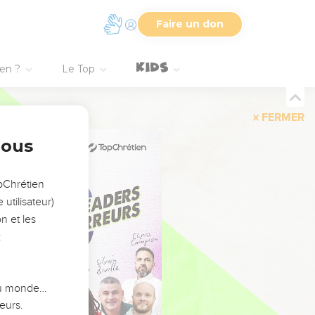
Faire un don
ien ?
Le Top
FERMER
nous
opChrétien
utilisateur)
n et les
:
 du monde…
eurs.