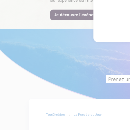
leur expérience est faite pour vous.
Je découvre l’événement
Prenez un
TopChrétien
La Pensée du Jour