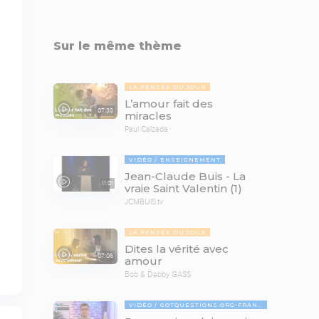
Sur le même thème
LA PENSÉE DU JOUR
L’amour fait des
07:38
miracles
Paul Calzada
VIDÉO
ENSEIGNEMENT
Jean-Claude Buis - La
11:01
vraie Saint Valentin (1)
JCMBUIS.tv
LA PENSÉE DU JOUR
Dites la vérité avec
07:06
amour
Bob & Debby GASS
VIDÉO
GOTQUESTIONS.ORG-FRANÇAIS