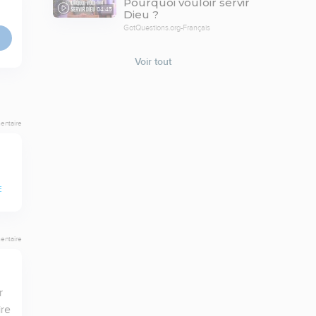
Pourquoi vouloir servir
04:45
Dieu ?
GotQuestions.org-Français
Voir tout
entaire
E
entaire
 
re 