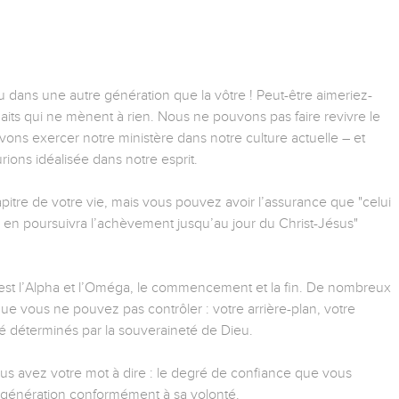
u dans une autre génération que la vôtre ! Peut-être aimeriez-
haits qui ne mènent à rien. Nous ne pouvons pas faire revivre le
ons exercer notre ministère dans notre culture actuelle – et
ons idéalisée dans notre esprit.
itre de votre vie, mais vous pouvez avoir l’assurance que "celui
 poursuivra l’achèvement jusqu’au jour du Christ-Jésus"
 est l’Alpha et l’Oméga, le commencement et la fin. De nombreux
que vous ne pouvez pas contrôler : votre arrière-plan, votre
 été déterminés par la souveraineté de Dieu.
vous avez votre mot à dire : le degré de confiance que vous
 génération conformément à sa volonté.