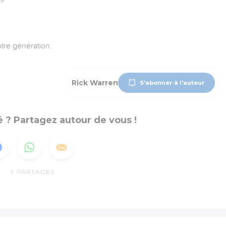
tre génération.
Rick Warren
S'abonner à l'auteur
 ? Partagez autour de vous !
9
PARTAGES