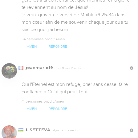
gère les à ta convenance. que l'honneur et la gloire 
te reviennent au nom de Jésus!

je veux graver ce verset de Mathieu6:25-34 dans 
mon cœur afin de me souvenir chaque jour que tu 
sais de quoi j'ai besoin.
54 personnes ont dit Amen
AMEN
RÉPONDRE
jeanmarie19
Il y a 11 ans, 10 mois
Oui l'Eternel est mon refuge, prier sans cesse, faire 
confiance à Celui qui peut Tout.
41 personnes ont dit Amen
AMEN
RÉPONDRE
LISETTEVA
Il y a 11 ans, 10 mois