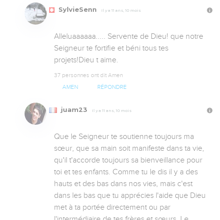
SylvieSenn
Il y a 11 ans, 10 mois
Alleluaaaaaa..... Servente de Dieu! que notre 
Seigneur te fortifie et béni tous tes 
projets!Dieu t aime.
37 personnes ont dit Amen
AMEN
RÉPONDRE
juam23
Il y a 11 ans, 10 mois
Que le Seigneur te soutienne toujours ma 
sœur, que sa main soit manifeste dans ta vie, 
qu'il t'accorde toujours sa bienveillance pour 
toi et tes enfants. Comme tu le dis il y a des 
hauts et des bas dans nos vies, mais c'est 
dans les bas que tu apprécies l'aide que Dieu 
met à ta portée directement ou par 
l'intermédiaire de tes frères et sœurs. Le 