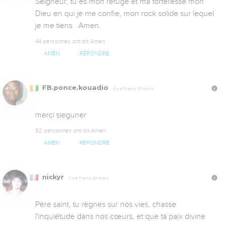
Seigneur, tu es mon refuge et ma forteresse mon 
Dieu en qui je me confie, mon rock solide sur lequel 
je me tiens.  Amen.
44 personnes ont dit Amen
AMEN
RÉPONDRE
FB.ponce.kouadio
Il y a 11 ans, 10 mois
merci sieguner
32 personnes ont dit Amen
AMEN
RÉPONDRE
nickyr
Il y a 11 ans, 10 mois
Père saint, tu règnes sur nos vies, chasse 
l'inquiétude dans nos cœurs, et que ta paix divine 