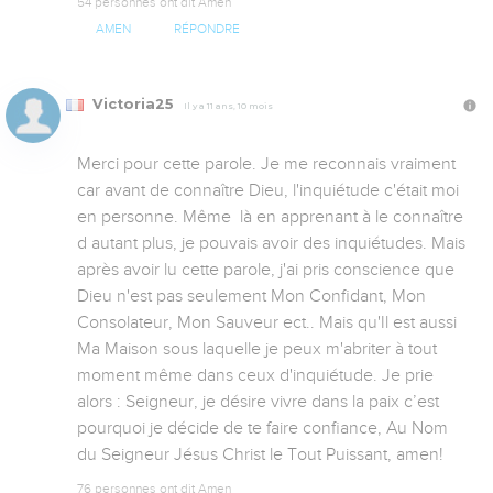
54 personnes ont dit Amen
AMEN
RÉPONDRE
Victoria25
Il y a 11 ans, 10 mois
Merci pour cette parole. Je me reconnais vraiment 
car avant de connaître Dieu, l'inquiétude c'était moi 
en personne. Même  là en apprenant à le connaître 
d autant plus, je pouvais avoir des inquiétudes. Mais 
après avoir lu cette parole, j'ai pris conscience que 
Dieu n'est pas seulement Mon Confidant, Mon 
Consolateur, Mon Sauveur ect.. Mais qu'Il est aussi 
Ma Maison sous laquelle je peux m'abriter à tout 
moment même dans ceux d'inquiétude. Je prie 
alors : Seigneur, je désire vivre dans la paix c’est 
pourquoi je décide de te faire confiance, Au Nom 
du Seigneur Jésus Christ le Tout Puissant, amen!
76 personnes ont dit Amen