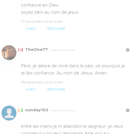
confiance en Dieu 

soyez béni au nom de jésus
27 personnes ont dit Amen
AMEN
RÉPONDRE
TheOne77
Il y a 11 ans, 10 mois
Père, je désire de vivre dans la paix, ce pourquoi je 
te fais confiance, Au nom de Jésus. Amen.
59 personnes ont dit Amen
AMEN
RÉPONDRE
sunday102
Il y a 11 ans, 10 mois
entre tes mains je m abandonne seigneur .je veux 
compter sur toi seul desormais.Aide moi a y 