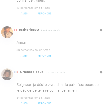
confiance, Amen.
43 personnes ont dit Amen
AMEN
RÉPONDRE
estherjcc90
Il y a 11 ans, 10 mois
Amen 
30 personnes ont dit Amen
AMEN
RÉPONDRE
Gracedejesus
Il y a 11 ans, 10 mois
Seigneur, je désire vivre dans la paix c'est pourquoi 
je décide de te faire confiance, amen.
54 personnes ont dit Amen
AMEN
RÉPONDRE