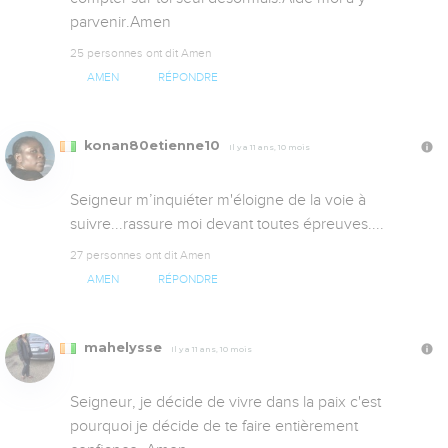
parvenir.Amen
25 personnes ont dit Amen
AMEN
RÉPONDRE
konan80etienne10
Il y a 11 ans, 10 mois
Seigneur m’inquiéter m'éloigne de la voie à 
suivre...rassure moi devant toutes épreuves....
27 personnes ont dit Amen
AMEN
RÉPONDRE
mahelysse
Il y a 11 ans, 10 mois
Seigneur, je décide de vivre dans la paix c'est 
pourquoi je décide de te faire entièrement 