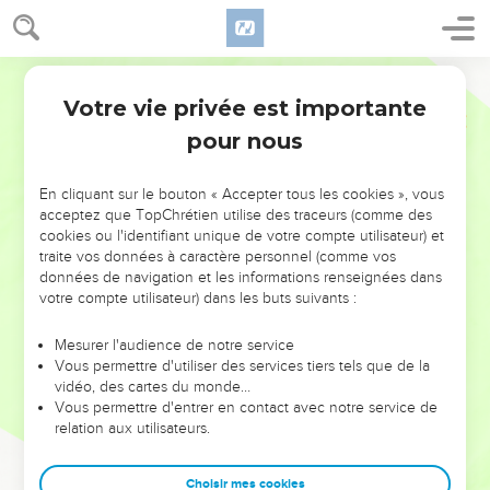
Votre vie privée est importante
pour nous
NE MANQUEZ PAS L’ÉVÉNEMENT
En cliquant sur le bouton « Accepter tous les cookies », vous
DE L’ANNÉE !
acceptez que TopChrétien utilise des traceurs (comme des
cookies ou l'identifiant unique de votre compte utilisateur) et
ET SI LEURS ERREURS POUVAIENT VOUS ÉVITER LES
traite vos données à caractère personnel (comme vos
VOTRES ?
données de navigation et les informations renseignées dans
votre compte utilisateur) dans les buts suivants :
On admire souvent les leaders pour leurs réussites, leur impact,
leur foi ou leur vision. Mais on voit moins les doutes, les erreurs
Mesurer l'audience de notre service
Vous permettre d'utiliser des services tiers tels que de la
et les saisons difficiles qu'ils ont traversés, alors même que ce
vidéo, des cartes du monde…
sont elles qui les ont façonnés.
Vous permettre d'entrer en contact avec notre service de
relation aux utilisateurs.
Dans cette conférence, leaders, entrepreneurs, et responsables
reviennent sur les erreurs marquantes de leur parcours et les
clés pour avancer avec plus de sagesse afin que leurs erreurs
Choisir mes cookies