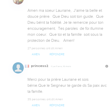
Amen ma soeur Lauriane,  J'aime ta belle et 
douce prière.  Que Dieu soit ton guide.  Que 
Dieu bénit ta fidélité. Je te remercie pour ton 
encouragement.  Tes paroles  de foi illumine 
mon coeur.  Que toi et ta famille  soit sous la 
protection de Dieu.   Amen!
27 personnes ont dit Amen
AMEN
RÉPONDRE
princess2
Il y a 11 ans, 10 mois
Merci pour ta prière Lauriane et sois 
bénie.Que le Seigneur te garde ds Sa paix avc 
ta famille.
35 personnes ont dit Amen
AMEN
RÉPONDRE