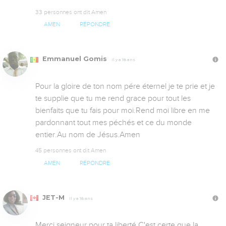
33 personnes ont dit Amen
AMEN
RÉPONDRE
Emmanuel Gomis
Il y a 18 ans
Pour la gloire de ton nom pére éternel je te prie et je 
te supplie que tu me rend grace pour tout les 
bienfaits que tu fais pour moi.Rend moi libre en me 
pardonnant tout mes péchés et ce du monde 
entier.Au nom de Jésus.Amen
45 personnes ont dit Amen
AMEN
RÉPONDRE
JET-M
Il y a 18 ans
Merci seigneur pour ta liberté.C'est certe que la 