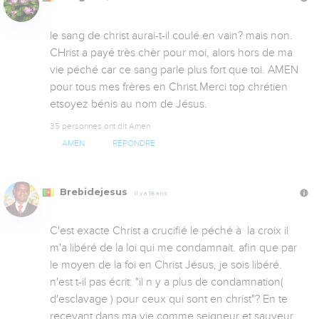
le sang de christ aurai-t-il coulé en vain? mais non. 
CHrist a payé très chèr pour moi, alors hors de ma 
vie péché car ce sang parle plus fort que toi. AMEN 
pour tous mes frères en Christ.Merci top chrétien 
etsoyez bénis au nom de Jésus.
35 personnes ont dit Amen
AMEN
RÉPONDRE
Brebidejesus
Il y a 18 ans
C'est exacte Christ a crucifié le péché à  la croix il 
m'a libéré de la loi qui me condamnait. afin que par 
le moyen de la foi en Christ Jésus, je sois libéré. 
n'est t-il pas écrit: "il n y a plus de condamnation( 
d'esclavage ) pour ceux qui sont en christ"? En te 
recevant dans ma vie comme seigneur et sauveur 