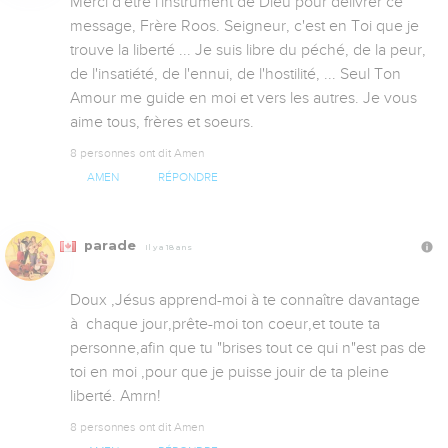
Merci d'être l'instrument de Dieu pour délivrer ce 
message, Frère Roos. Seigneur, c'est en Toi que je 
trouve la liberté ... Je suis libre du péché, de la peur, 
de l'insatiété, de l'ennui, de l'hostilité, ... Seul Ton 
Amour me guide en moi et vers les autres. Je vous 
aime tous, frères et soeurs.
8 personnes ont dit Amen
AMEN
RÉPONDRE
parade
Il y a 18 ans
Doux ,Jésus apprend-moi à te connaître davantage 
à  chaque jour,prête-moi ton coeur,et toute ta 
personne,afin que tu "brises tout ce qui n"est pas de 
toi en moi ,pour que je puisse jouir de ta pleine 
liberté. Amrn!
8 personnes ont dit Amen