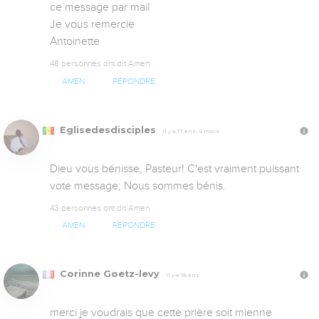
ce message par mail 

Je vous remercie

Antoinette
48 personnes ont dit Amen
AMEN
RÉPONDRE
Eglisedesdisciples
Il y a 17 ans, 4 mois
Dieu vous bénisse, Pasteur! C'est vraiment puissant 
vote message; Nous sommes bénis.
43 personnes ont dit Amen
AMEN
RÉPONDRE
Corinne Goetz-levy
Il y a 18 ans
merci je voudrais que cette prière soit mienne 