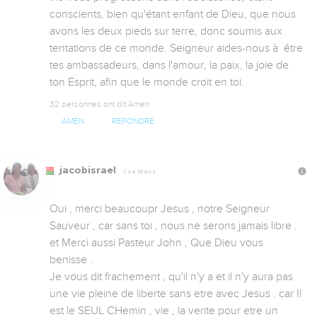
conscients, bien qu'étant enfant de Dieu, que nous 
avons les deux pieds sur terre, donc soumis aux 
tentations de ce monde. Seigneur aides-nous à  être 
tes ambassadeurs, dans l'amour, la paix, la joie de 
ton Esprit, afin que le monde croit en toi.
32 personnes ont dit Amen
AMEN
RÉPONDRE
jacobisrael
Il y a 18 ans
Oui , merci beaucoupr Jesus , notre Seigneur 
Sauveur , car sans toi , nous ne serons jamais libre . 
et Merci aussi Pasteur John , Que Dieu vous 
benisse .

Je vous dit frachement , qu'il n'y a et il n'y aura pas 
une vie pleine de liberte sans etre avec Jesus . car Il 
est le SEUL CHemin , vie , la verite pour etre un 