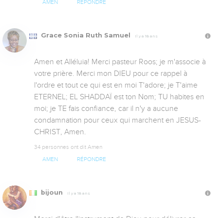
AMEN
RÉPONDRE
Grace Sonia Ruth Samuel
Il y a 18 ans
Amen et Alléluia! Merci pasteur Roos; je m'associe à  
votre prière. Merci mon DIEU pour ce rappel à  
l'ordre et tout ce qui est en moi T'adore; je T'aime 
ETERNEL; EL SHADDAÏ est ton Nom; TU habites en 
moi; je TE fais confiance, car il n'y a aucune 
condamnation pour ceux qui marchent en JESUS-
CHRIST, Amen.
34 personnes ont dit Amen
AMEN
RÉPONDRE
bijoun
Il y a 18 ans