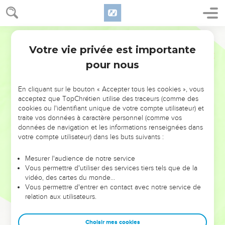
Votre vie privée est importante
pour nous
NE MANQUEZ PAS L’ÉVÉNEMENT
En cliquant sur le bouton « Accepter tous les cookies », vous
DE L’ANNÉE !
acceptez que TopChrétien utilise des traceurs (comme des
cookies ou l'identifiant unique de votre compte utilisateur) et
ET SI LEURS ERREURS POUVAIENT VOUS ÉVITER LES
traite vos données à caractère personnel (comme vos
VOTRES ?
données de navigation et les informations renseignées dans
votre compte utilisateur) dans les buts suivants :
On admire souvent les leaders pour leurs réussites, leur impact,
leur foi ou leur vision. Mais on voit moins les doutes, les erreurs
Mesurer l'audience de notre service
Vous permettre d'utiliser des services tiers tels que de la
et les saisons difficiles qu'ils ont traversés, alors même que ce
vidéo, des cartes du monde…
sont elles qui les ont façonnés.
Vous permettre d'entrer en contact avec notre service de
relation aux utilisateurs.
Dans cette conférence, leaders, entrepreneurs, et responsables
reviennent sur les erreurs marquantes de leur parcours et les
clés pour avancer avec plus de sagesse afin que leurs erreurs
Choisir mes cookies