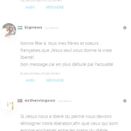
36 personnes ont dit Amen
AMEN
RÉPONDRE
bignews
Il y a 18 ans
bonne fête à  tous mes frères et soeurs 
françaises,que Jésus seul vous donne la vraie 
liberté!

bon message,car en plus débuté par l'actualité
6 personnes ont dit Amen
AMEN
RÉPONDRE
esthervingson
Il y a 18 ans
Si Jésus nous a libéré du péché nous devons 
témoigner notre libération;afin que ceux qui sont 
encore enchainés entre les mains du diable 