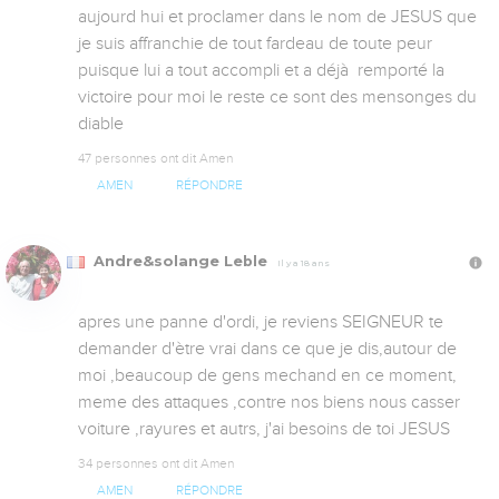
aujourd hui et proclamer dans le nom de JESUS que 
je suis affranchie de tout fardeau de toute peur 
puisque lui a tout accompli et a déjà  remporté la 
victoire pour moi le reste ce sont des mensonges du 
diable
47 personnes ont dit Amen
AMEN
RÉPONDRE
Andre&solange Leble
Il y a 18 ans
apres une panne d'ordi, je reviens SEIGNEUR te 
demander d'ètre vrai dans ce que je dis,autour de 
moi ,beaucoup de gens mechand en ce moment, 
meme des attaques ,contre nos biens nous casser 
voiture ,rayures et autrs, j'ai besoins de toi JESUS
34 personnes ont dit Amen
AMEN
RÉPONDRE