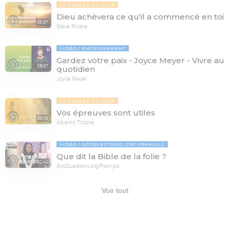
LA PENSÉE DU JOUR
Dieu achèvera ce qu'il a commencé en toi
08:37
Stève Rivière
VIDÉO
ENSEIGNEMENT
Gardez votre paix - Joyce Meyer - Vivre au
25:27
quotidien
Joyce Meyer
LA PENSÉE DU JOUR
Vos épreuves sont utiles
08:08
Abramo Tricoire
VIDÉO
GOTQUESTIONS.ORG-FRANÇAIS
Que dit la Bible de la folie ?
02:42
GotQuestions.org-Français
Voir tout