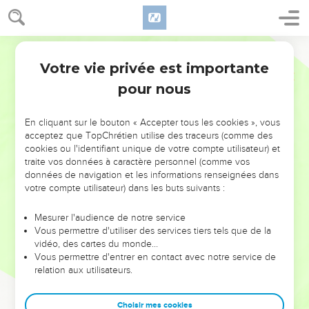
Votre vie privée est importante
pour nous
NE MANQUEZ PAS L’ÉVÉNEMENT
En cliquant sur le bouton « Accepter tous les cookies », vous
DE L’ANNÉE !
acceptez que TopChrétien utilise des traceurs (comme des
cookies ou l'identifiant unique de votre compte utilisateur) et
ET SI LEURS ERREURS POUVAIENT VOUS ÉVITER LES
traite vos données à caractère personnel (comme vos
VOTRES ?
données de navigation et les informations renseignées dans
votre compte utilisateur) dans les buts suivants :
On admire souvent les leaders pour leurs réussites, leur impact,
leur foi ou leur vision. Mais on voit moins les doutes, les erreurs
Mesurer l'audience de notre service
Vous permettre d'utiliser des services tiers tels que de la
et les saisons difficiles qu'ils ont traversés, alors même que ce
vidéo, des cartes du monde…
sont elles qui les ont façonnés.
Vous permettre d'entrer en contact avec notre service de
relation aux utilisateurs.
Dans cette conférence, leaders, entrepreneurs, et responsables
reviennent sur les erreurs marquantes de leur parcours et les
clés pour avancer avec plus de sagesse afin que leurs erreurs
Choisir mes cookies