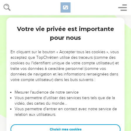
Votre vie privée est importante
pour nous
NE MANQUEZ PAS L’ÉVÉNEMENT
En cliquant sur le bouton « Accepter tous les cookies », vous
DE L’ANNÉE !
acceptez que TopChrétien utilise des traceurs (comme des
cookies ou l'identifiant unique de votre compte utilisateur) et
ET SI LEURS ERREURS POUVAIENT VOUS ÉVITER LES
traite vos données à caractère personnel (comme vos
VOTRES ?
données de navigation et les informations renseignées dans
votre compte utilisateur) dans les buts suivants :
On admire souvent les leaders pour leurs réussites, leur impact,
leur foi ou leur vision. Mais on voit moins les doutes, les erreurs
Mesurer l'audience de notre service
Vous permettre d'utiliser des services tiers tels que de la
et les saisons difficiles qu'ils ont traversés, alors même que ce
vidéo, des cartes du monde…
sont elles qui les ont façonnés.
Vous permettre d'entrer en contact avec notre service de
relation aux utilisateurs.
Dans cette conférence, leaders, entrepreneurs, et responsables
reviennent sur les erreurs marquantes de leur parcours et les
clés pour avancer avec plus de sagesse afin que leurs erreurs
Choisir mes cookies