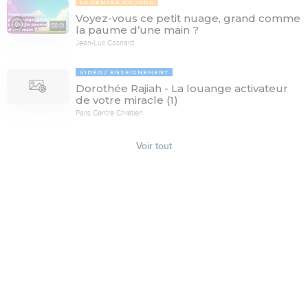
LA PENSÉE DU JOUR
Voyez-vous ce petit nuage, grand comme
08:01
la paume d’une main ?
Jean-Luc Cosnard
VIDÉO
ENSEIGNEMENT
Dorothée Rajiah - La louange activateur
de votre miracle (1)
Paris Centre Chrétien
Voir tout