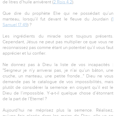
de litres d’huile arrivèrent (
2 Rois 4.2
).
Que dire du prophète Elie qui ne possédait qu’un
manteau, lorsqu’il fut devant le fleuve du Jourdain (
1
Samuel 17.49
) ?
Les ingrédients du miracle sont toujours présents.
Cependant, Jésus ne peut pas multiplier ce que vous ne
reconnaissez pas comme étant un potentiel qu’il vous faut
apprécier et lui confier.
Ne donnez pas à Dieu la liste de vos incapacités :
"Seigneur je n’y arriverai pas, je n’ai qu’un bâton, une
cruche, un manteau, une petite fronde…" Dieu ne vous
demande pas le catalogue de vos impossibilités, mais
plutôt de considérer la semence en croyant qu’il est le
Dieu de l’impossible. Y-a-t-il quelque chose d’étonnant
de la part de l’Eternel ?
Aujourd’hui ne méprisez plus la semence. Réalisez,
qu’une fois placée dans les mains de Dieu, elle va se