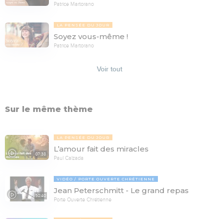
Patrice Martorano
LA PENSÉE DU JOUR
Soyez vous-même !
Patrice Martorano
Voir tout
Sur le même thème
LA PENSÉE DU JOUR
L’amour fait des miracles
07:38
Paul Calzada
VIDÉO
PORTE OUVERTE CHRÉTIENNE
Jean Peterschmitt - Le grand repas
50:40
Porte Ouverte Chrétienne