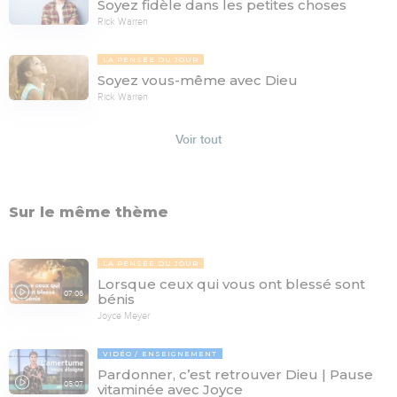
Soyez fidèle dans les petites choses
Rick Warren
LA PENSÉE DU JOUR
Soyez vous-même avec Dieu
Rick Warren
Voir tout
Sur le même thème
LA PENSÉE DU JOUR
Lorsque ceux qui vous ont blessé sont
07:06
bénis
Joyce Meyer
VIDÉO
ENSEIGNEMENT
Pardonner, c’est retrouver Dieu | Pause
05:07
vitaminée avec Joyce