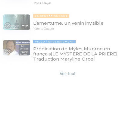
Joyce Meyer
LA PENSÉE DU JOUR
L’amertume, un venin invisible
07:53
Yannis Gautier
VIDÉO
ENSEIGNEMENT
Prédication de Myles Munroe en
32:04
français|LE MYSTERE DE LA PRIERE|
Traduction Maryline Orcel
Voir tout