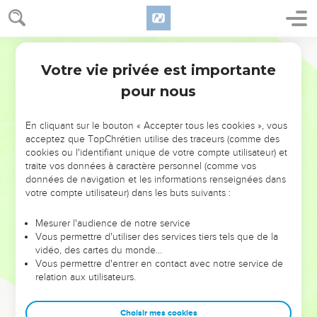
Votre vie privée est importante
pour nous
NE MANQUEZ PAS L’ÉVÉNEMENT
En cliquant sur le bouton « Accepter tous les cookies », vous
DE L’ANNÉE !
acceptez que TopChrétien utilise des traceurs (comme des
cookies ou l'identifiant unique de votre compte utilisateur) et
ET SI LEURS ERREURS POUVAIENT VOUS ÉVITER LES
traite vos données à caractère personnel (comme vos
VOTRES ?
données de navigation et les informations renseignées dans
votre compte utilisateur) dans les buts suivants :
On admire souvent les leaders pour leurs réussites, leur impact,
leur foi ou leur vision. Mais on voit moins les doutes, les erreurs
Mesurer l'audience de notre service
Vous permettre d'utiliser des services tiers tels que de la
et les saisons difficiles qu'ils ont traversés, alors même que ce
vidéo, des cartes du monde…
sont elles qui les ont façonnés.
Vous permettre d'entrer en contact avec notre service de
relation aux utilisateurs.
Dans cette conférence, leaders, entrepreneurs, et responsables
reviennent sur les erreurs marquantes de leur parcours et les
clés pour avancer avec plus de sagesse afin que leurs erreurs
Choisir mes cookies