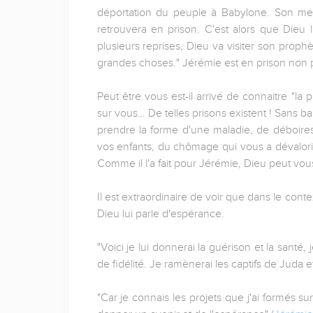
déportation du peuple à Babylone. Son mess
retrouvera en prison. C'est alors que Dieu l
plusieurs reprises, Dieu va visiter son proph
grandes choses." Jérémie est en prison non po
Peut être vous est-il arrivé de connaitre "la p
sur vous… De telles prisons existent ! Sans ba
prendre la forme d'une maladie, de déboire
vos enfants, du chômage qui vous a dévaloris
Comme il l'a fait pour Jérémie, Dieu peut vous 
Il est extraordinaire de voir que dans le conte
Dieu lui parle d'espérance.
"Voici je lui donnerai la guérison et la santé,
de fidélité. Je ramènerai les captifs de Juda et 
"Car je connais les projets que j'ai formés s