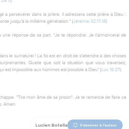
 29.11
).
gé à persévérer dans la prière. Il adressera cette prière à Dieu :
corde jusqu'à la millième génération." (
Jérémie 32.17-18
)
 une réponse de sa part. "Je te répondrai. Je t'annoncerai de
dans le surnaturel ! La foi est en droit de s'attendre à des choses
urprenantes. Quelle que soit la situation que vous traversez,
qui est impossible aux hommes est possible à Dieu" (
Luc 18.27
).
échappe. "Tire mon âme de sa prison". Je te remercie de faire ce
s. Amen.
Lucien Botella
S'abonner à l'auteur