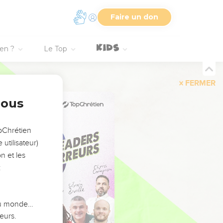
Faire un don
ien ?
Le Top
FERMER
nous
opChrétien
utilisateur)
n et les
:
 du monde…
eurs.