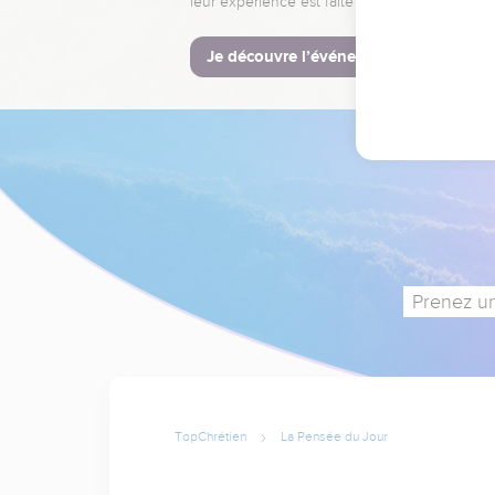
leur expérience est faite pour vous.
Je découvre l’événement
Prenez un
TopChrétien
La Pensée du Jour