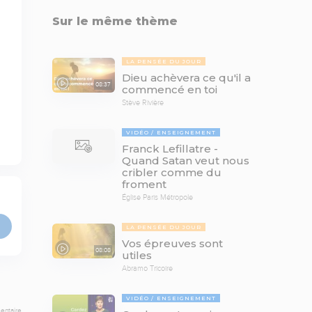
Sur le même thème
LA PENSÉE DU JOUR
Dieu achèvera ce qu'il a
08:37
commencé en toi
Stève Rivière
VIDÉO
ENSEIGNEMENT
Franck Lefillatre -
Quand Satan veut nous
cribler comme du
froment
Église Paris Métropole
LA PENSÉE DU JOUR
Vos épreuves sont
08:08
utiles
Abramo Tricoire
VIDÉO
ENSEIGNEMENT
entaire