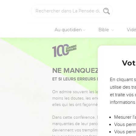
Au quotidien
Bible
Vid
Vot
NE MANQUEZ PAS L’ÉVÉ
ET SI LEURS ERREURS POUVAIENT VOUS 
En cliquant 
utilise des 
On admire souvent les leaders pour leurs réussi
et traite vo
moins les doutes, les erreurs et les saisons di
informations
elles qui les ont façonnés.
Mesurer l'
Dans cette conférence, leaders, entrepreneur
marquantes de leur parcours et les clés pour
Vous perme
deviennent vos tremplins. Que vous guidiez 
Vous perme