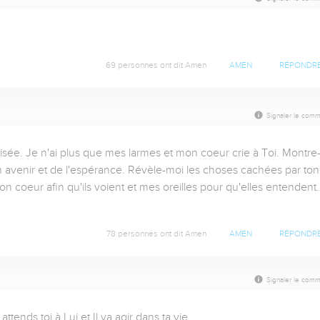
69 personnes ont dit Amen
AMEN
RÉPONDR
Signaler le comm
isée. Je n'ai plus que mes larmes et mon coeur crie à Toi. Montre
 avenir et de l'espérance. Révèle-moi les choses cachées par ton 
n coeur afin qu'ils voient et mes oreilles pour qu'elles entendent. 
78 personnes ont dit Amen
AMEN
RÉPONDR
Signaler le comm
tends toi à Lui et Il va agir dans ta vie .