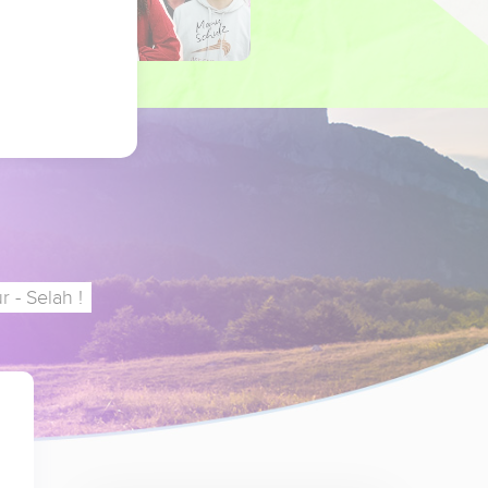
 - Selah !