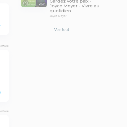
Gardez votre paix -
25:27
Joyce Meyer - Vivre au
quotidien
Joyce Meyer
E
Voir tout
entaire
-
E
entaire