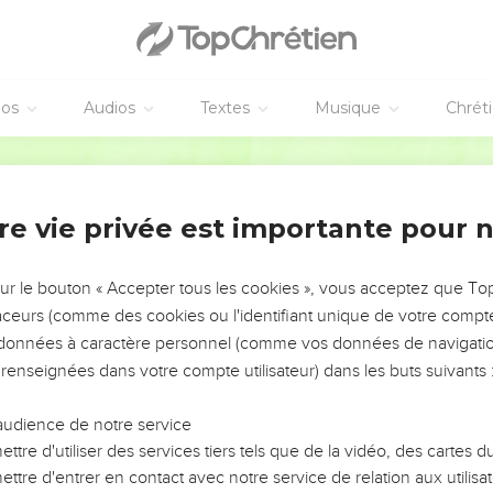
éos
Audios
Textes
Musique
Chrét
re vie privée est importante pour 
NEMENT DE L’ANNÉE !
ÉVITER LES VOTRES ?
sur le bouton « Accepter tous les cookies », vous acceptez que T
traceurs (comme des cookies ou l'identifiant unique de votre compte 
tes, leur impact, leur foi ou leur vision. Mais on voit
s données à caractère personnel (comme vos données de navigatio
fficiles qu'ils ont traversés, alors même que ce sont
 renseignées dans votre compte utilisateur) dans les buts suivants 
audience de notre service
s, et responsables reviennent sur les erreurs
 avancer avec plus de sagesse afin que leurs erreurs
ttre d'utiliser des services tiers tels que de la vidéo, des cartes
un ministère, une équipe, un groupe ou une famille,
ttre d'entrer en contact avec notre service de relation aux utilisat