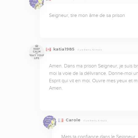
Seigneur, tire mon âme de sa prison
katia1985
Il y a 9 ans, 10 mois
Amen. Dans ma prison Seigneur, je suis br
moi la voie de la délivrance. Donne-moi un
Esprit qui vit en moi. Ouvre mes yeux et mo
Amen.
Carole
Il y a 9 ans, 6 mois
Mets ta confiance dans le Seigneur,  at