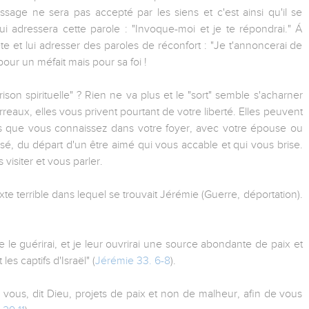
age ne sera pas accepté par les siens et c'est ainsi qu'il se
ui adressera cette parole : "Invoque-moi et je te répondrai." Á
ète et lui adresser des paroles de réconfort : "Je t'annoncerai de
ur un méfait mais pour sa foi !
rison spirituelle" ? Rien ne va plus et le "sort" semble s'acharner
rreaux, elles vous privent pourtant de votre liberté. Elles peuvent
s que vous connaissez dans votre foyer, avec votre épouse ou
é, du départ d'un être aimé qui vous accable et qui vous brise.
visiter et vous parler.
xte terrible dans lequel se trouvait Jérémie (Guerre, déportation).
 je le guérirai, et je leur ouvrirai une source abondante de paix et
les captifs d'Israël" (
Jérémie 33. 6-8
).
ur vous, dit Dieu, projets de paix et non de malheur, afin de vous