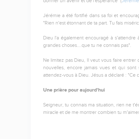
donner un avenir et de l'espérance" (
Jérémie
Jérémie a été fortifié dans sa foi et encoura
"Rien n'est étonnant de ta part. Tu fais miséri
Dieu l'a également encouragé à s'attendre à
grandes choses….que tu ne connais pas".
Ne limitez pas Dieu, Il veut vous faire entrer 
nouvelles, encore jamais vues et qui sont s
attendez-vous à Dieu. Jésus a déclaré : "Ce 
Une prière pour aujourd'hui
Seigneur, tu connais ma situation, rien ne t'
miracle et de me montrer combien tu m'aime