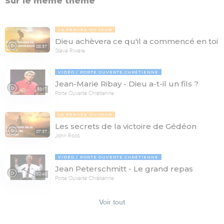
Sur le même thème
LA PENSÉE DU JOUR
Dieu achèvera ce qu'il a commencé en toi
08:37
Stève Rivière
VIDÉO
PORTE OUVERTE CHRÉTIENNE
Jean-Marie Ribay - Dieu a-t-il un fils ?
53:17
Porte Ouverte Chrétienne
LA PENSÉE DU JOUR
Les secrets de la victoire de Gédéon
07:37
John Roos
VIDÉO
PORTE OUVERTE CHRÉTIENNE
Jean Peterschmitt - Le grand repas
50:40
Porte Ouverte Chrétienne
Voir tout