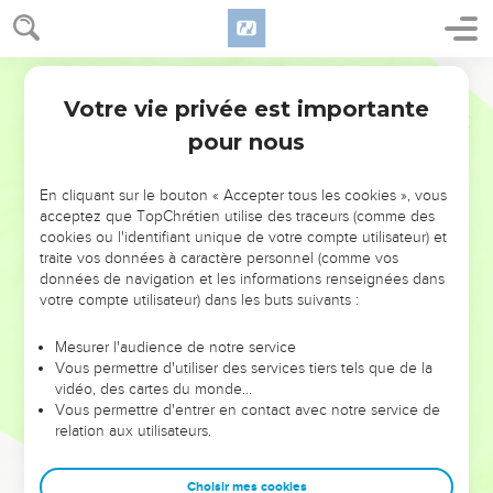
Votre vie privée est importante
pour nous
NE MANQUEZ PAS L’ÉVÉNEMENT
En cliquant sur le bouton « Accepter tous les cookies », vous
DE L’ANNÉE !
acceptez que TopChrétien utilise des traceurs (comme des
cookies ou l'identifiant unique de votre compte utilisateur) et
ET SI LEURS ERREURS POUVAIENT VOUS ÉVITER LES
traite vos données à caractère personnel (comme vos
VOTRES ?
données de navigation et les informations renseignées dans
votre compte utilisateur) dans les buts suivants :
On admire souvent les leaders pour leurs réussites, leur impact,
leur foi ou leur vision. Mais on voit moins les doutes, les erreurs
Mesurer l'audience de notre service
Vous permettre d'utiliser des services tiers tels que de la
et les saisons difficiles qu'ils ont traversés, alors même que ce
vidéo, des cartes du monde…
sont elles qui les ont façonnés.
Vous permettre d'entrer en contact avec notre service de
relation aux utilisateurs.
Dans cette conférence, leaders, entrepreneurs, et responsables
reviennent sur les erreurs marquantes de leur parcours et les
clés pour avancer avec plus de sagesse afin que leurs erreurs
Choisir mes cookies