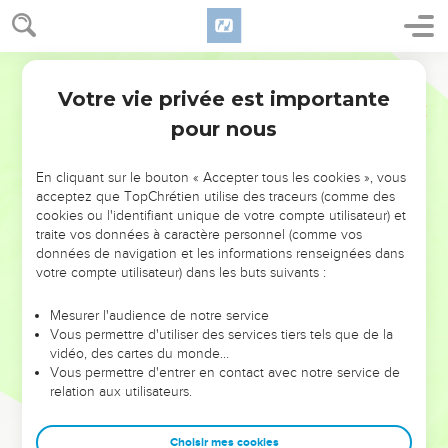
Votre vie privée est importante
pour nous
NE MANQUEZ PAS L’ÉVÉNEMENT
En cliquant sur le bouton « Accepter tous les cookies », vous
DE L’ANNÉE !
acceptez que TopChrétien utilise des traceurs (comme des
cookies ou l'identifiant unique de votre compte utilisateur) et
ET SI LEURS ERREURS POUVAIENT VOUS ÉVITER LES
traite vos données à caractère personnel (comme vos
VOTRES ?
données de navigation et les informations renseignées dans
votre compte utilisateur) dans les buts suivants :
On admire souvent les leaders pour leurs réussites, leur impact,
leur foi ou leur vision. Mais on voit moins les doutes, les erreurs
Mesurer l'audience de notre service
Vous permettre d'utiliser des services tiers tels que de la
et les saisons difficiles qu'ils ont traversés, alors même que ce
vidéo, des cartes du monde…
sont elles qui les ont façonnés.
Vous permettre d'entrer en contact avec notre service de
relation aux utilisateurs.
Dans cette conférence, leaders, entrepreneurs, et responsables
reviennent sur les erreurs marquantes de leur parcours et les
clés pour avancer avec plus de sagesse afin que leurs erreurs
Choisir mes cookies