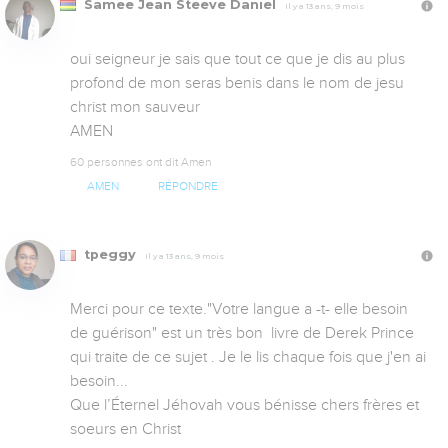
Samee Jean Steeve Daniel
Il y a 13 ans, 9 mois
oui seigneur je sais que tout ce que je dis au plus 
profond de mon seras benis dans le nom de jesu 
christ mon sauveur 

AMEN
60 personnes ont dit Amen
AMEN
RÉPONDRE
tpeggy
Il y a 13 ans, 9 mois
Merci pour ce texte."Votre langue a -t- elle besoin 
de guérison" est un très bon  livre de Derek Prince 
qui traite de ce sujet . Je le lis chaque fois que j'en ai 
besoin... 

Que l’Éternel Jéhovah vous bénisse chers frères et 
soeurs en Christ