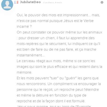
JubilateDeo
Il y a 13 ans, 9 mois
Oui, le pouvoir des mots est impressionnant... mais, 
n'est-ce pas normal puisque Jésus est le Verbe 
incarné ? 

On peut constater ce pouvoir même sur les animaux 
: pour dresser un chien, il faut lui apprendre des 
mots-repères qui le sécurisent, lui indiquent ce qu'il 
est bien de faire ou de ne pas faire, et ça marche 
instantanément...

Le cerveau réagit aux mots, même si ce sont les 
images qui sont le plus efficace et qui restent dans la 
mémoire. 

Et les mots peuvent "tuer" ou "guérir" les gens que 
nous rencontrons. Un compliment va encourager la 
personne qui le reçoit, un reproche peut l'éteindre 
et même la détruire en fonction du type de 
reproche et de la façon dont il est formulé. 

Jésus nous montre, tout au long de l'Evangile, 