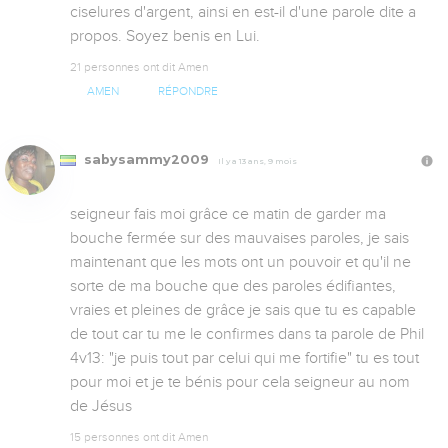
ciselures d'argent, ainsi en est-il d'une parole dite a 
propos. Soyez benis en Lui.
21 personnes ont dit Amen
AMEN
RÉPONDRE
sabysammy2009
Il y a 13 ans, 9 mois
seigneur fais moi grâce ce matin de garder ma 
bouche fermée sur des mauvaises paroles, je sais 
maintenant que les mots ont un pouvoir et qu'il ne 
sorte de ma bouche que des paroles édifiantes, 
vraies et pleines de grâce je sais que tu es capable 
de tout car tu me le confirmes dans ta parole de Phil 
4v13: "je puis tout par celui qui me fortifie" tu es tout 
pour moi et je te bénis pour cela seigneur au nom 
de Jésus
15 personnes ont dit Amen