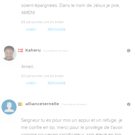
soient épargnées. Dans le nom de Jésus je prie, 
AMEN!
69 personnes ont dit Amen
AMEN
RÉPONDRE
Kaheru
Il y a 15 ans, 10 mois
Amen.
50 personnes ont dit Amen
AMEN
RÉPONDRE
allianceternelle
Il y a 15 ans, 10 mois
Seigneur tu es pour moi un appui et un refuge, je 
me confie en toi, merci pour le privilège de t'avoir 
comme souverain sacrificateur, sois élevé en ton 