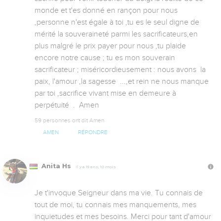
monde et t'es donné en rançon pour nous 
,personne n'est égale à toi ,tu es le seul digne de 
mérité la souveraineté parmi les sacrificateurs,en 
plus malgré le prix payer pour nous ,tu plaide 
encore notre cause ; tu es mon souverain 
sacrificateur ; miséricordieusement : nous avons  la 
paix, l'amour ,la sagesse  ...,et rein ne nous manque 
par toi ,sacrifice vivant mise en demeure à 
perpétuité  .  Amen
59 personnes ont dit Amen
AMEN
RÉPONDRE
Anita Hs
Il y a 15 ans, 10 mois
Je t'invoque Seigneur dans ma vie. Tu connais de 
tout de moi, tu connais mes manquements, mes 
inquietudes et mes besoins. Merci pour tant d'amour 