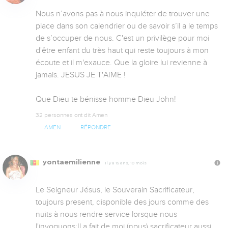
Nous n’avons pas à nous inquiéter de trouver une 
place dans son calendrier ou de savoir s’il a le temps 
de s’occuper de nous. C'est un privilège pour moi 
d'être enfant du très haut qui reste toujours à mon 
écoute et il m'exauce. Que la gloire lui revienne à 
jamais. JESUS JE T'AIME !

Que Dieu te bénisse homme Dieu John!
32 personnes ont dit Amen
AMEN
RÉPONDRE
yontaemilienne
Il y a 15 ans, 10 mois
Le Seigneur Jésus, le Souverain Sacrificateur, 
toujours present, disponible des jours comme des 
nuits à nous rendre service lorsque nous 
l'invoquons;Il a fait de moi (nous) sacrificateur aussi. 