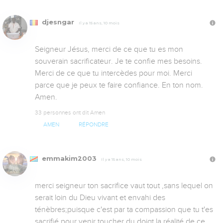
djesngar
Il y a 15 ans, 10 mois
Seigneur Jésus, merci de ce que tu es mon 
souverain sacrificateur. Je te confie mes besoins. 
Merci de ce que tu intercèdes pour moi. Merci 
parce que je peux te faire confiance. En ton nom. 
Amen.
33 personnes ont dit Amen
AMEN
RÉPONDRE
emmakim2003
Il y a 15 ans, 10 mois
merci seigneur ton sacrifice vaut tout ,sans lequel on 
serait loin du Dieu vivant et envahi des 
ténèbres;puisque c'est par ta compassion que tu t'es 
sacrifié pour venir toucher du doigt la réalité de ce 