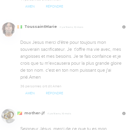
AMEN
RÉPONDRE
ToussaintMarie
Il y a 15 ans, 10 mois
Doux Jesus merci d'être pour toujours mon 
souverain sacrificateur. Je  t'offre ma vie avec, mes 
angoisses et mes besoins. Je te fais confaince et je 
crois que tu m'excausera pour la plus grande gloire 
de ton nom. c'est en ton nom puissant que j'ai 
prié.Amen
36 personnes ont dit Amen
AMEN
RÉPONDRE
mother-jf
Il y a 15 ans, 10 mois
Seigneur Jésus, merci de ce que tu es mon 