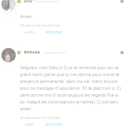
josy
Il y a 15 ans, 10 mois
Amen.
36 personnes ont dit Amen
AMEN
RÉPONDRE
B58ade
Il y a 15 ans, 10 mois
Seigneur mon Dieu (J C) je te remercie pour ton ta 
grâce merci parce que tu t es donne pour moi et ta 
présence permanente  dans ma vie  merci encore 
pour ce message d' assurance  S'il te plait mon (J C) 
père donne moi d' avoir toujours les regards fixé a 
toi  malgré les circonstances je t'aime(J C) soit béni 
amen.
42 personnes ont dit Amen
AMEN
RÉPONDRE