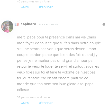
40 personnes ont dit Amen
AMEN
RÉPONDRE
papinard
Il y a 15 ans, 10 mois
merci papa pour ta présence dans ma vie ,dans 
mon foyer de tout ce que tu fais dans notre couple 
si tu ne serais pas venu que serais devenu mon 
couple pardon parce que bien des fois quand j,y 
pense je ne mériter pas un si grand amour par 
retour je veux te louer te servir et surtout avoir les 
yeux fixes sur toi et faire ta volonté ce n,est pas 
toujours facile car on fait encore parti de ce 
monde.que ton nom soit loue gloire a toi papa 
céleste.
38 personnes ont dit Amen
AMEN
RÉPONDRE