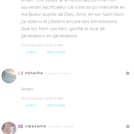
Amen ! Oui Jésus, je te reconnaîs comme mon 
souverain sacrificateur car c'est toi qui intercède en 
ma faveur auprès de Dieu. Ainsi, en ton Saint Nom, 
j'ai obtenu et j'obtiens encore des bénédictions. 
Que ton Nom soit béni, glorifié et loué de 
générations en générations.
38 personnes ont dit Amen
AMEN
RÉPONDRE
natacha
Il y a 15 ans, 10 mois
Amen.
35 personnes ont dit Amen
AMEN
RÉPONDRE
vipasame
Il y a 15 ans, 10 mois