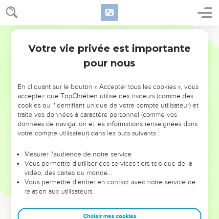
Votre vie privée est importante
pour nous
NE MANQUEZ PAS L’ÉVÉNEMENT
En cliquant sur le bouton « Accepter tous les cookies », vous
DE L’ANNÉE !
acceptez que TopChrétien utilise des traceurs (comme des
cookies ou l'identifiant unique de votre compte utilisateur) et
ET SI LEURS ERREURS POUVAIENT VOUS ÉVITER LES
traite vos données à caractère personnel (comme vos
VOTRES ?
données de navigation et les informations renseignées dans
votre compte utilisateur) dans les buts suivants :
On admire souvent les leaders pour leurs réussites, leur impact,
leur foi ou leur vision. Mais on voit moins les doutes, les erreurs
Mesurer l'audience de notre service
Vous permettre d'utiliser des services tiers tels que de la
et les saisons difficiles qu'ils ont traversés, alors même que ce
vidéo, des cartes du monde…
sont elles qui les ont façonnés.
Vous permettre d'entrer en contact avec notre service de
relation aux utilisateurs.
Dans cette conférence, leaders, entrepreneurs, et responsables
reviennent sur les erreurs marquantes de leur parcours et les
clés pour avancer avec plus de sagesse afin que leurs erreurs
Choisir mes cookies