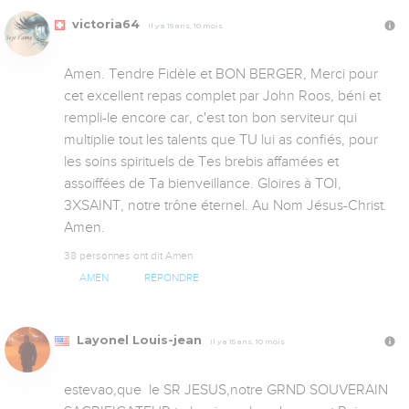
victoria64
Il y a 15 ans, 10 mois
Amen. Tendre Fidèle et BON BERGER, Merci pour 
cet excellent repas complet par John Roos, béni et 
rempli-le encore car, c'est ton bon serviteur qui 
multiplie tout les talents que TU lui as confiés, pour 
les soins spirituels de Tes brebis affamées et 
assoiffées de Ta bienveillance. Gloires à TOI, 
3XSAINT, notre trône éternel. Au Nom Jésus-Christ. 
Amen.
38 personnes ont dit Amen
AMEN
RÉPONDRE
Layonel Louis-jean
Il y a 15 ans, 10 mois
estevao,que  le SR JESUS,notre GRND SOUVERAIN 