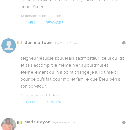
nom , Amen
43 personnes ont dit Amen
AMEN
RÉPONDRE
danielaffoue
Il y a 15 ans, 10 mois
seigneur jésus,le souverain sacrificateur, celui qui dit 
et sa s'accomplit le même hier aujourd'hui et 
éternellement qui n'a point change je lui dit merci 
pour ce qu'il fait pour moi et famille que Dieu bénis 
son serviteur.
29 personnes ont dit Amen
AMEN
RÉPONDRE
Marie Koyon
Il y a 15 ans, 10 mois