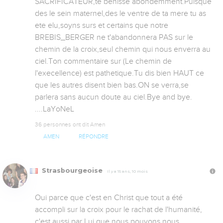
SACRIFICATEUR,te benisse abondemment.Puisque 
des le sein maternel,des le ventre de ta mere tu as 
ete elu,soyns surs et certains que notre 
BREBIS_BERGER ne t'abandonnera PAS sur le 
chemin de la croix,seul chemin qui nous enverra au 
ciel.Ton commentaire sur (Le chemin de 
l'execellence) est pathetique.Tu dis bien HAUT ce 
que les autres disent bien bas.ON se verra,se 
parlera sans aucun doute au ciel.Bye and bye. 
....LaYoNeL
36 personnes ont dit Amen
AMEN
RÉPONDRE
Strasbourgeoise
Il y a 15 ans, 10 mois
Oui parce que c'est en Christ que tout a été 
accompli sur la croix pour le rachat de l'humanité, 
c'est aussi par Lui que nous pouvons nous 