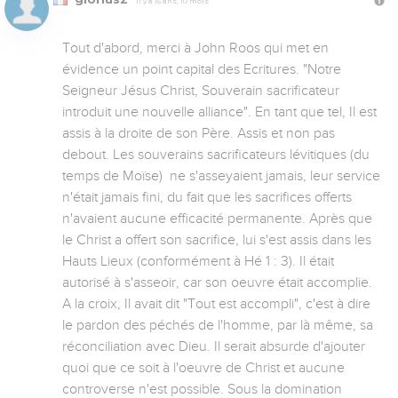
Il y a 15 ans, 10 mois
Tout d'abord, merci à John Roos qui met en 
évidence un point capital des Ecritures. "Notre 
Seigneur Jésus Christ, Souverain sacrificateur 
introduit une nouvelle alliance". En tant que tel, Il est 
assis à la droite de son Père. Assis et non pas 
debout. Les souverains sacrificateurs lévitiques (du 
temps de Moïse)  ne s'asseyaient jamais, leur service 
n'était jamais fini, du fait que les sacrifices offerts 
n'avaient aucune efficacité permanente. Après que 
le Christ a offert son sacrifice, lui s'est assis dans les 
Hauts Lieux (conformément à Hé 1 : 3). Il était 
autorisé à s'asseoir, car son oeuvre était accomplie. 
A la croix, Il avait dit "Tout est accompli", c'est à dire 
le pardon des péchés de l'homme, par là même, sa 
réconciliation avec Dieu. Il serait absurde d'ajouter 
quoi que ce soit à l'oeuvre de Christ et aucune 
controverse n'est possible. Sous la domination 