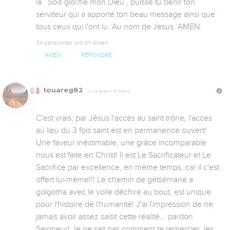
là . Sois glorifié mon Dieu , puisse tu bénir ton 
serviteur qui a apporté ton beau message ainsi que 
tous ceux qui l'ont lu. Au nom de Jesus. AMEN.
34 personnes ont dit Amen
AMEN
RÉPONDRE
touareg82
Il y a 15 ans, 10 mois
C'est vrais, par Jésus l'accès au saint trône, l'acces 
au lieu du 3 fois saint est en permanence ouvert! 
Une faveur inéstimable, une grâce incomparable 
nous est faite en Christ! Il est Le Sacrificateur et Le 
Sacrifice par excellence, en mème temps, car il c'est 
offert lui-mème!!! Le chemin de gétsémané a 
golgotha avec le voile déchiré au bout, est unique 
pour l'histoire de l'humanité! J'ai l'impréssion de ne 
jamais avoir asséz saisit cette réalité... pardon 
Seigneur! Je ne sait pas comment te remercier, les 