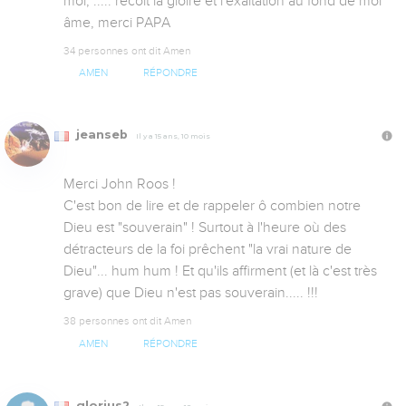
moi, ..... récoit la gloire et l'éxaltation au fond de moi 
âme, merci PAPA
34 personnes ont dit Amen
AMEN
RÉPONDRE
jeanseb
Il y a 15 ans, 10 mois
Merci John Roos !

C'est bon de lire et de rappeler ô combien notre 
Dieu est "souverain" ! Surtout à l'heure où des 
détracteurs de la foi prêchent "la vrai nature de 
Dieu"... hum hum ! Et qu'ils affirment (et là c'est très 
grave) que Dieu n'est pas souverain..... !!!
38 personnes ont dit Amen
AMEN
RÉPONDRE
glorius2