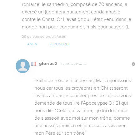
romaine, le sanhédrin, composé de 70 anciens, a 
exercé un jugement hautement condamnable 
contre le Christ. Or Il avait dit qu'Il était venu dans le 
monde non pour condamner, mais pour sauver. (L
29 personnes ont dit Amen
AMEN
RÉPONDRE
glorius2
Il y a 15 ans, 10 mois
(Suite de l'exposé ci-dessus) Mais réjouissons-
nous car tous les croyabnts en Christ seront 
invités à nous assembler près de Lui. Je vous 
demande de tous lire l'Apocalypse 3 : 21 qui 
nous dit : "Celui qui vaincra, - je lui donnerai 
de s'asseoir avec moi sur mon trône, comme 
moi aussi j'ai vaincu et je me suis assis avec 
mon Père sur son trône"