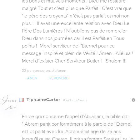
les bons et mauvais moments . Dieu me restaure 
malgré Tout et c"est plus que Parfait ! C"est vrai que 
"le père des croyants" n"était pas parfait et moi non 
plus ..! Il avait une excellente relation avec Dieu Le 
Père Des Lumières ! N"oublions pas de remercier 
Dieu dans nos journées car Il est Parfait en Tous 
points !  Merci serviteur de l"Eternel pour ce  
message  inspiré et plein de Vérité ! Amen ..Alléluia ! 
Merci d"exister Cher Serviteur Butler !   Shalom !!!
23 personnes ont dit Amen
AMEN
RÉPONDRE
TiphaineCarter
Il y a 7 ans, 5 mois
En ce qui concerne l'appel d'Abraham, la bible dit : 

" Abram partit conformément à la parole de l'Eternel, 
et Lot partit avec lui. Abram était âgé de 75 ans 
lorsqu'il quitta Charan. Il prit sa femme Saraï et Lot, le 