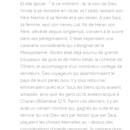
Et elle ajoute : " A ce moment - là, la voix de Dieu 
l'invite à se remettre en route, et il obéit, laissant son 
frère Nachor à sa famille et à ses idoles. A part Sara, 
sa femme, seul son neveu Lot, fils de Haran son 
frère, décédé depuis longtemps, consent à le suivre 
dans ses pérégrinations. C'était cependant une 
caravane considérable qui s'éloignait de la 
Mésopotamie. Abram était déjà pourvu de grands 
troupeaux de gros et de menu bétail, la richesse de 
l'Orient, et accompagné d'un nombreux cortège de 
serviteurs. Ces voyageurs qui abandonnaient le 
pays de leurs pères pour n'y plus retourner, 
emmenaient avec eux "tous les biens qu'ils avaient 
amassés, ainsi que les gens qu'ils avaient acquis à 
Charan.(9)Genèse 12:5. Parmi ces derniers, il y en 
avait un certain nombre qui, gagnés au culte et au 
service du vrai Dieu tant par Abram que par Sara, 
plaçaient les choses éternelles au - dessus des 
considérations d'intérêt personnel. Ils partirent donc 