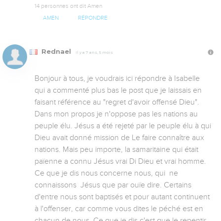
14 personnes ont dit Amen
AMEN
RÉPONDRE
Rednael
Il y a 7 ans, 5 mois
Bonjour à tous, je voudrais ici répondre à Isabelle 
qui a commenté plus bas le post que je laissais en 
faisant référence au "regret d'avoir offensé Dieu". 
Dans mon propos je n'oppose pas les nations au 
peuple élu. Jésus a été rejeté par le peuple élu à qui 
Dieu avait donné mission de Le faire connaître aux 
nations. Mais peu importe, la samaritaine qui était 
païenne a connu Jésus vrai Di Dieu et vrai homme. 
Ce que je dis nous concerne nous, qui  ne 
connaissons  Jésus que par ouïe dire. Certains 
d'entre nous sont baptisés et pour autant continuent 
à l'offenser, car comme vous dites le péché est en 
chacun de nous. Ce que je dis c'est que le repentir, 