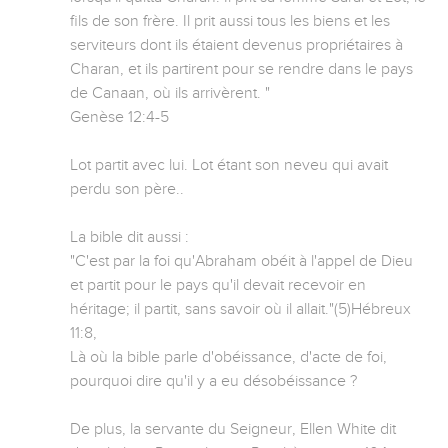
fils de son frère. Il prit aussi tous les biens et les 
serviteurs dont ils étaient devenus propriétaires à 
Charan, et ils partirent pour se rendre dans le pays 
de Canaan, où ils arrivèrent. " 

Genèse 12:4‭-‬5 

Lot partit avec lui. Lot étant son neveu qui avait 
perdu son père..

La bible dit aussi : 

"C'est par la foi qu'Abraham obéit à l'appel de Dieu 
et partit pour le pays qu'il devait recevoir en 
héritage; il partit, sans savoir où il allait."(5)Hébreux 
11:8, 

Là où la bible parle d'obéissance, d'acte de foi, 
pourquoi dire qu'il y a eu désobéissance ? 

De plus, la servante du Seigneur, Ellen White dit 