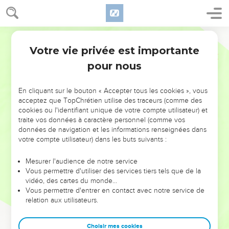
Votre vie privée est importante
pour nous
NE MANQUEZ PAS L’ÉVÉNEMENT
En cliquant sur le bouton « Accepter tous les cookies », vous
DE L’ANNÉE !
acceptez que TopChrétien utilise des traceurs (comme des
cookies ou l'identifiant unique de votre compte utilisateur) et
ET SI LEURS ERREURS POUVAIENT VOUS ÉVITER LES
traite vos données à caractère personnel (comme vos
VOTRES ?
données de navigation et les informations renseignées dans
votre compte utilisateur) dans les buts suivants :
On admire souvent les leaders pour leurs réussites, leur impact,
leur foi ou leur vision. Mais on voit moins les doutes, les erreurs
Mesurer l'audience de notre service
Vous permettre d'utiliser des services tiers tels que de la
et les saisons difficiles qu'ils ont traversés, alors même que ce
vidéo, des cartes du monde…
sont elles qui les ont façonnés.
Vous permettre d'entrer en contact avec notre service de
relation aux utilisateurs.
Dans cette conférence, leaders, entrepreneurs, et responsables
reviennent sur les erreurs marquantes de leur parcours et les
clés pour avancer avec plus de sagesse afin que leurs erreurs
Choisir mes cookies