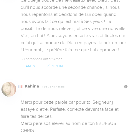
Ce que je trouve de merveilleux avec Dieu , c'est 
qu'Il nous accorde une seconde chance , si nous 
nous repentons et décidons de Lui obéir quand 
nous avons fait ce qui est mal à Ses yeux ! La 
possibilité de nous relever , et de vivre une nouvelle 
Vie , en Lui ! Alors soyons ensuite vrais et fidèles car 
celui qui se moque de Dieu en payera le prix un jour 
! Pour moi , je préfère faire ce que Lui approuve !
58 personnes ont dit Amen
AMEN
RÉPONDRE
Kahina
Il y a 7 ans, 4 mois
Merci pour cette parole car pour toi Seigneur j 
essaye d etre. Parfaite, correcte devant ta face et 
faire tes delices.

Merci pere soit elever au nom de ton fils JESUS 
CHRIST.