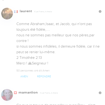
laurent
Il y a 7 ans, 4 mois
Comme Abraham,Isaac, et Jacob, qui n'ont pas 
toujours été fidèle,....

nous ne sommes pas meilleur que nos pères,par 
contre !

si nous sommes infidèles, il demeure fidèle, car il ne 
peut se renier lui-même.

2 Timothée 2:13 

Merci ! 🙏Seigneur !
50 personnes ont dit Amen
AMEN
RÉPONDRE
mamanlion
Il y a 7 ans, 4 mois