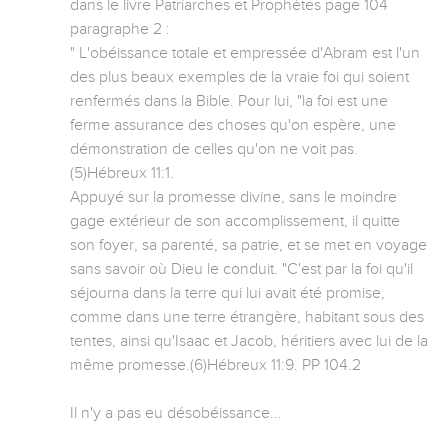
dans le livre Patriarches et Prophètes page 104 
paragraphe 2 : 

" L'obéissance totale et empressée d'Abram est l'un 
des plus beaux exemples de la vraie foi qui soient 
renfermés dans la Bible. Pour lui, "la foi est une 
ferme assurance des choses qu'on espère, une 
démonstration de celles qu'on ne voit pas.
(5)Hébreux 11:1. 

Appuyé sur la promesse divine, sans le moindre 
gage extérieur de son accomplissement, il quitte 
son foyer, sa parenté, sa patrie, et se met en voyage 
sans savoir où Dieu le conduit. "C'est par la foi qu'il 
séjourna dans la terre qui lui avait été promise, 
comme dans une terre étrangère, habitant sous des 
tentes, ainsi qu'Isaac et Jacob, héritiers avec lui de la 
même promesse.(6)Hébreux 11:9. PP 104.2

Il n'y a pas eu désobéissance... 
