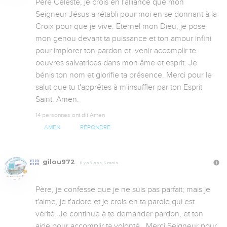
Père Céleste, je crois en l'alliance que mon 
Seigneur Jésus a rétabli pour moi en se donnant à la 
Croix pour que je vive. Eternel mon Dieu, je pose 
mon genou devant ta puissance et ton amour infini 
pour implorer ton pardon et  venir accomplir te 
oeuvres salvatrices dans mon âme et esprit. Je 
bénis ton nom et glorifie ta présence. Merci pour le 
salut que tu t'apprêtes à m'insuffler par ton Esprit 
Saint. Amen.
14 personnes ont dit Amen
AMEN
RÉPONDRE
gilou972
Il y a 7 ans, 5 mois
Père, je confesse que je ne suis pas parfait; mais je 
t'aime, je t'adore et je crois en ta parole qui est 
vérité. Je continue à te demander pardon, et ton 
aide pour accomplir ta volonté . Merci Seigneur pour 