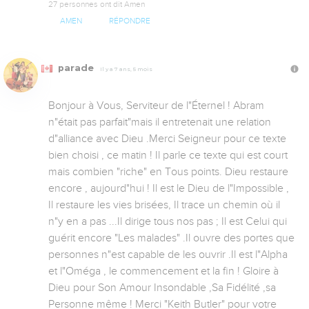
27 personnes ont dit Amen
AMEN
RÉPONDRE
parade
Il y a 7 ans, 5 mois
Bonjour à Vous, Serviteur de l"Éternel ! Abram 
n"était pas parfait"mais il entretenait une relation 
d"alliance avec Dieu .Merci Seigneur pour ce texte 
bien choisi , ce matin ! Il parle ce texte qui est court 
mais combien "riche" en Tous points. Dieu restaure 
encore , aujourd"hui ! Il est le Dieu de l"Impossible , 
Il restaure les vies brisées, Il trace un chemin où il 
n"y en a pas ...Il dirige tous nos pas ; Il est Celui qui 
guérit encore "Les malades" .Il ouvre des portes que 
personnes n"est capable de les ouvrir .Il est l"Alpha 
et l"Oméga , le commencement et la fin ! Gloire à 
Dieu pour Son Amour Insondable ,Sa Fidélité ,sa 
Personne même ! Merci "Keith Butler" pour votre 