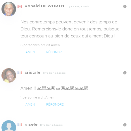
Ronald DILWORTH
Il y a 6 ans, 8 mois
Nos contretemps peuvent devenir des temps de 
Dieu. Remercions-le donc en tout temps, puisque 
tout concourt au bien de ceux qui aiment Dieu !
6 personnes ont dit Amen
AMEN
RÉPONDRE
cristale
Il y a 6 ans, 8 mois
Amen!!! 🙏🏻🙏🏿🙏🏾🙏🏽🙏🙏🏼
1 personne a dit Amen
AMEN
RÉPONDRE
gisele
Il y a 6 ans, 8 mois