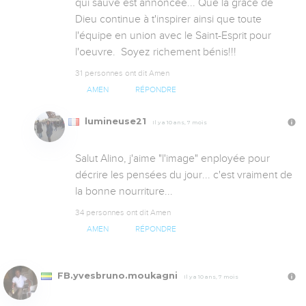
qui sauve est annoncée... Que la grâce de 
Dieu continue à t'inspirer ainsi que toute 
l'équipe en union avec le Saint-Esprit pour 
l'oeuvre.  Soyez richement bénis!!!
31 personnes ont dit Amen
AMEN
RÉPONDRE
lumineuse21
Il y a 10 ans, 7 mois
Salut Alino, j'aime "l'image" enployée pour 
décrire les pensées du jour... c'est vraiment de 
la bonne nourriture...
34 personnes ont dit Amen
AMEN
RÉPONDRE
FB.yvesbruno.moukagni
Il y a 10 ans, 7 mois