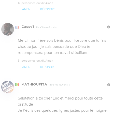
12 personnes ont dit Amen
AMEN
RÉPONDRE
Cassy1
Il y a 10 ans, 7 mois
Merci mon frère sois bénis pour l'œuvre que tu fais 
chaque jour, je suis persuadé que Dieu te 
recompensera pour ton travail si édifiant.
51 personnes ont dit Amen
AMEN
RÉPONDRE
MATHIOUFITA
Il y a 10 ans, 7 mois
Salutation à toi cher Éric et merci pour toute cette 
gratitude

Je t’écris ces quelques lignes justes pour témoigner 