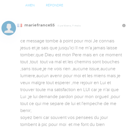
AMEN
RÉPONDRE
mariefrance55
Il y a 10 ans, 7 mois
ce message tombe à point pour moi Je connais 
jesus et je sais que jusqu'ici Il ne m'a jamais laisse 
tomber,que Dieu est mon Pere mais en ce moment 
tout ,tout  tout va mal et les chemins sont bouches 
,sans issue,je ne vois rien ,aucune issue,aucune 
lumiere,aucun avenir pour moi et les miens mais je 
veux malgre tout esperer ,me rejouir en Lui et 
trouver toute ma satisfaction en LUI car je n'ai que 
Lui ;je lui demande pardon pour mon orgueil ,pour 
tout ce qui me separe de lui et l'empeche de me 
benir;

soyez beni car souvent vos pensees du jour 
tombent à pic pour moi  et me font du bien