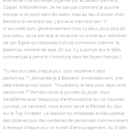
événement de jeunesse organisé par le pasteur Bertrand
Colpier, à Montfermeil. Je ne sais pas comment je pus me
tromper à ce point dans les dates, mais au lieu d’arriver chez
Bertrand le vendredi soir, j’arrivai le mercredi soir ! Il
m’accueillit donc généreusement chez lui deux jours plus tôt
que prévu, et ce soir-là je le vis écrire un e-mail aux membres
de son Église qui disposaient d'une connexion Internet. Ils
étaient au nombre de sept. Eh oui, il y a quinze ans le Web
commençait à peine à s’introduire dans les foyers français !
"Tu fais tout cela chaque jour, pour seulement sept
personnes ?", demandai-je à Bertrand. Immédiatement, une
idée traversa mon esprit : "Voudrais-tu le faire pour sept cents
personnes ?" Pendant toute la journée du jeudi, nous
travaillâmes avec beaucoup d'enthousiasme sur ce nouveau
concept. Le vendredi, nous avions lancé la Pensée du Jour
sur le Top Chrétien. La réaction fut immédiate et très positive :
des dizaines puis des centaines de personnes commencèrent
à recevoir chaque jour un e-mail d’encouragement. Au fil des