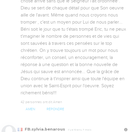
chose arrive sans que le Seigneur l'ait ordonnée". 
Dieu se sert de chaque détail pour que Son oeuvre 
aille de l'avant. Même quand nous croyons nous 
tromper , c'est un moyen pour Lui de nous parler... 
Béni soit le jour que tu t'étais trompé Eric, tu ne peux 
t'imaginer le nombre de personnes et de vies qui 
sont sauvées à travers ces pensées sur le top 
chrétien. On y trouve toujours un mot pour nous 
réconforter, un conseil, un encouragement, la 
réponse à une question et la bonne nouvelle de 
Jésus qui sauve est annoncée... Que la grâce de 
Dieu continue à t'inspirer ainsi que toute l'équipe en 
union avec le Saint-Esprit pour l'oeuvre. Soyez 
richement bénis!!!
42 personnes ont dit Amen
AMEN
RÉPONDRE
FB.sylvia.benarous
Il y a 10 ans, 7 mois