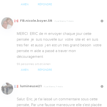
AMEN
RÉPONDRE
FB.nicole.boyer.58
Il y a 10 ans, 7 mois
MERCI  ERIC de m envoyer chaque jour cette 
pensée  je  suis nouvelle sur  votre  site et  en suis 
tres fier  et aussi  j en est un tres grand besoin  votre 
pensée m aide a passé a traver mon 
découragement
55 personnes ont dit Amen
AMEN
RÉPONDRE
lumineuse21
Il y a 10 ans, 7 mois
Salut  Eric, je t'ai laissé un commentaire sous cette 
pensée, Par une fausse maneouvre elle s'est placée 