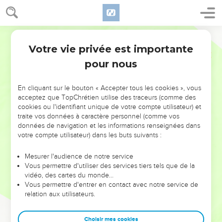
Votre vie privée est importante
pour nous
NE MANQUEZ PAS L’ÉVÉNEMENT
En cliquant sur le bouton « Accepter tous les cookies », vous
DE L’ANNÉE !
acceptez que TopChrétien utilise des traceurs (comme des
cookies ou l'identifiant unique de votre compte utilisateur) et
ET SI LEURS ERREURS POUVAIENT VOUS ÉVITER LES
traite vos données à caractère personnel (comme vos
VOTRES ?
données de navigation et les informations renseignées dans
votre compte utilisateur) dans les buts suivants :
On admire souvent les leaders pour leurs réussites, leur impact,
leur foi ou leur vision. Mais on voit moins les doutes, les erreurs
Mesurer l'audience de notre service
Vous permettre d'utiliser des services tiers tels que de la
et les saisons difficiles qu'ils ont traversés, alors même que ce
vidéo, des cartes du monde…
sont elles qui les ont façonnés.
Vous permettre d'entrer en contact avec notre service de
relation aux utilisateurs.
Dans cette conférence, leaders, entrepreneurs, et responsables
reviennent sur les erreurs marquantes de leur parcours et les
clés pour avancer avec plus de sagesse afin que leurs erreurs
Choisir mes cookies