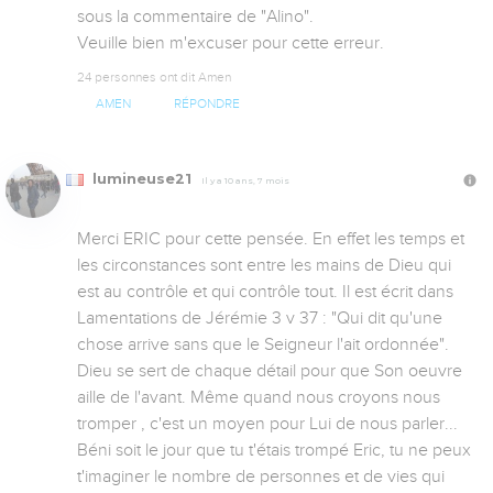
sous la commentaire de "Alino". 

Veuille bien m'excuser pour cette erreur.
24 personnes ont dit Amen
AMEN
RÉPONDRE
lumineuse21
Il y a 10 ans, 7 mois
Merci ERIC pour cette pensée. En effet les temps et 
les circonstances sont entre les mains de Dieu qui 
est au contrôle et qui contrôle tout. Il est écrit dans 
Lamentations de Jérémie 3 v 37 : "Qui dit qu'une 
chose arrive sans que le Seigneur l'ait ordonnée". 
Dieu se sert de chaque détail pour que Son oeuvre 
aille de l'avant. Même quand nous croyons nous 
tromper , c'est un moyen pour Lui de nous parler... 
Béni soit le jour que tu t'étais trompé Eric, tu ne peux 
t'imaginer le nombre de personnes et de vies qui 