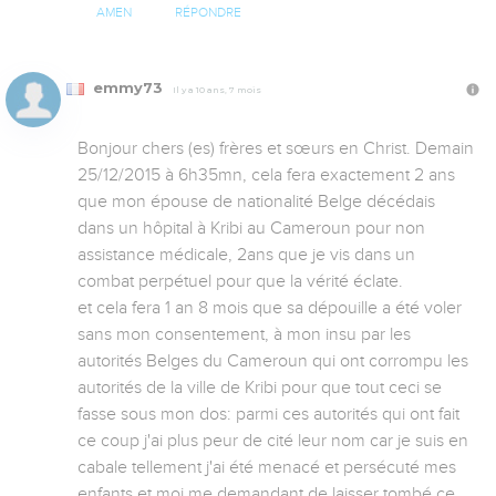
AMEN
RÉPONDRE
emmy73
Il y a 10 ans, 7 mois
Bonjour chers (es) frères et sœurs en Christ. Demain 
25/12/2015 à 6h35mn, cela fera exactement 2 ans 
que mon épouse de nationalité Belge décédais 
dans un hôpital à Kribi au Cameroun pour non 
assistance médicale, 2ans que je vis dans un 
combat perpétuel pour que la vérité éclate.

et cela fera 1 an 8 mois que sa dépouille a été voler 
sans mon consentement, à mon insu par les 
autorités Belges du Cameroun qui ont corrompu les 
autorités de la ville de Kribi pour que tout ceci se 
fasse sous mon dos: parmi ces autorités qui ont fait 
ce coup j'ai plus peur de cité leur nom car je suis en 
cabale tellement j'ai été menacé et persécuté mes 
enfants et moi me demandant de laisser tombé ce 