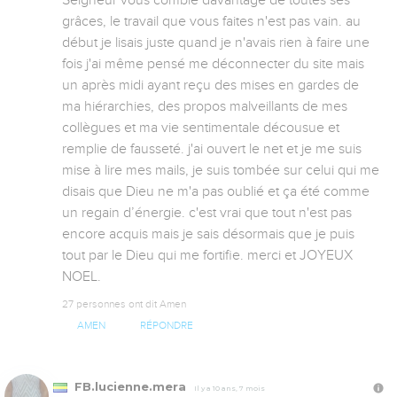
Seigneur vous comble davantage de toutes ses 
grâces, le travail que vous faites n'est pas vain. au 
début je lisais juste quand je n'avais rien à faire une 
fois j'ai même pensé me déconnecter du site mais 
un après midi ayant reçu des mises en gardes de 
ma hiérarchies, des propos malveillants de mes 
collègues et ma vie sentimentale décousue et 
remplie de fausseté. j'ai ouvert le net et je me suis 
mise à lire mes mails, je suis tombée sur celui qui me 
disais que Dieu ne m'a pas oublié et ça été comme 
un regain d’énergie. c'est vrai que tout n'est pas 
encore acquis mais je sais désormais que je puis 
tout par le Dieu qui me fortifie. merci et JOYEUX 
NOEL.
27 personnes ont dit Amen
AMEN
RÉPONDRE
FB.lucienne.mera
Il y a 10 ans, 7 mois