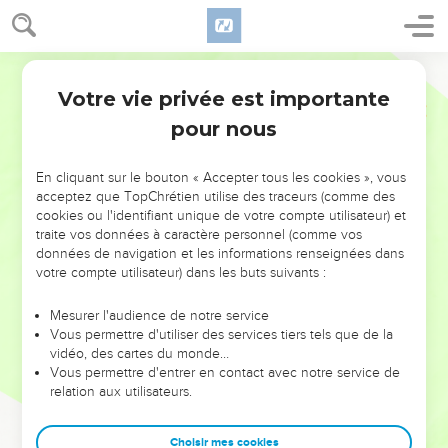
Votre vie privée est importante
pour nous
NE MANQUEZ PAS L’ÉVÉNEMENT
En cliquant sur le bouton « Accepter tous les cookies », vous
DE L’ANNÉE !
acceptez que TopChrétien utilise des traceurs (comme des
cookies ou l'identifiant unique de votre compte utilisateur) et
ET SI LEURS ERREURS POUVAIENT VOUS ÉVITER LES
traite vos données à caractère personnel (comme vos
VOTRES ?
données de navigation et les informations renseignées dans
votre compte utilisateur) dans les buts suivants :
On admire souvent les leaders pour leurs réussites, leur impact,
leur foi ou leur vision. Mais on voit moins les doutes, les erreurs
Mesurer l'audience de notre service
Vous permettre d'utiliser des services tiers tels que de la
et les saisons difficiles qu'ils ont traversés, alors même que ce
vidéo, des cartes du monde…
sont elles qui les ont façonnés.
Vous permettre d'entrer en contact avec notre service de
relation aux utilisateurs.
Dans cette conférence, leaders, entrepreneurs, et responsables
reviennent sur les erreurs marquantes de leur parcours et les
clés pour avancer avec plus de sagesse afin que leurs erreurs
Choisir mes cookies