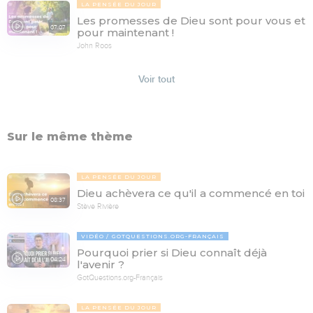
LA PENSÉE DU JOUR
Les promesses de Dieu sont pour vous et
07:07
pour maintenant !
John Roos
Voir tout
Sur le même thème
LA PENSÉE DU JOUR
Dieu achèvera ce qu'il a commencé en toi
08:37
Stève Rivière
VIDÉO
GOTQUESTIONS.ORG-FRANÇAIS
Pourquoi prier si Dieu connaît déjà
04:24
l'avenir ?
GotQuestions.org-Français
LA PENSÉE DU JOUR