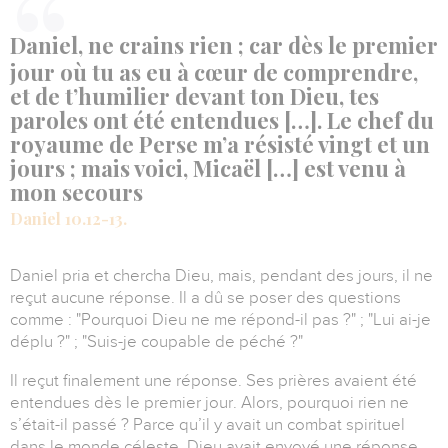
Daniel, ne crains rien ; car dès le premier
jour où tu as eu à cœur de comprendre,
et de t’humilier devant ton Dieu, tes
paroles ont été entendues […]. Le chef du
royaume de Perse m’a résisté vingt et un
jours ; mais voici, Micaël […] est venu à
mon secours
Daniel 10.12-13.
Daniel pria et chercha Dieu, mais, pendant des jours, il ne
reçut aucune réponse. Il a dû se poser des questions
comme :
"Pourquoi Dieu ne me répond-il pas ?"
; "
Lui ai-je
déplu ?"
;
"Suis-je coupable de péché ?"
Il reçut finalement une réponse. Ses prières avaient été
entendues dès le premier jour. Alors, pourquoi rien ne
s’était-il passé ? Parce qu’il y avait un combat spirituel
dans le monde céleste. Dieu avait envoyé une réponse,