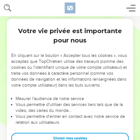
Votre vie privée est importante
pour nous
NE MANQUEZ PAS L’ÉVÉNEMENT
En cliquant sur le bouton « Accepter tous les cookies », vous
DE L’ANNÉE !
acceptez que TopChrétien utilise des traceurs (comme des
cookies ou l'identifiant unique de votre compte utilisateur) et
ET SI LEURS ERREURS POUVAIENT VOUS ÉVITER LES
traite vos données à caractère personnel (comme vos
VOTRES ?
données de navigation et les informations renseignées dans
votre compte utilisateur) dans les buts suivants :
On admire souvent les leaders pour leurs réussites, leur impact,
leur foi ou leur vision. Mais on voit moins les doutes, les erreurs
Mesurer l'audience de notre service
Vous permettre d'utiliser des services tiers tels que de la
et les saisons difficiles qu'ils ont traversés, alors même que ce
vidéo, des cartes du monde…
sont elles qui les ont façonnés.
Vous permettre d'entrer en contact avec notre service de
relation aux utilisateurs.
Dans cette conférence, leaders, entrepreneurs, et responsables
reviennent sur les erreurs marquantes de leur parcours et les
clés pour avancer avec plus de sagesse afin que leurs erreurs
Choisir mes cookies