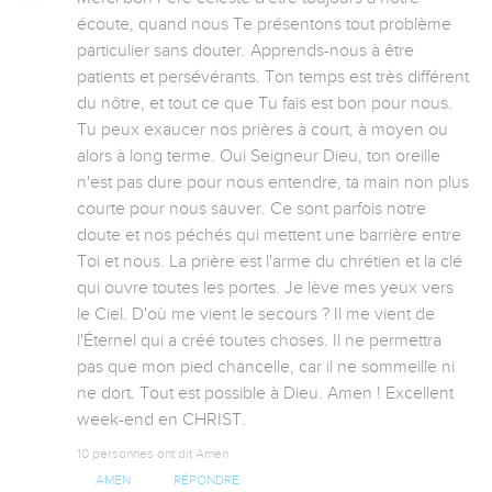
écoute, quand nous Te présentons tout problème 
particulier sans douter. Apprends-nous à être 
patients et persévérants. Ton temps est très différent 
du nôtre, et tout ce que Tu fais est bon pour nous. 
Tu peux exaucer nos prières à court, à moyen ou 
alors à long terme. Oui Seigneur Dieu, ton oreille 
n'est pas dure pour nous entendre, ta main non plus 
courte pour nous sauver. Ce sont parfois notre 
doute et nos péchés qui mettent une barrière entre 
Toi et nous. La prière est l'arme du chrétien et la clé 
qui ouvre toutes les portes. Je lève mes yeux vers 
le Ciel. D'où me vient le secours ? Il me vient de 
l'Éternel qui a créé toutes choses. Il ne permettra 
pas que mon pied chancelle, car il ne sommeille ni 
ne dort. Tout est possible à Dieu. Amen ! Excellent 
week-end en CHRIST.
10 personnes ont dit Amen
AMEN
RÉPONDRE