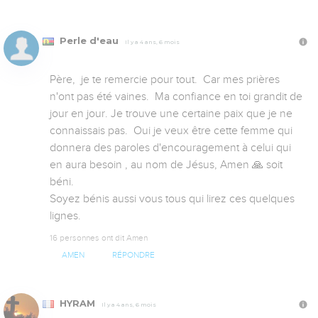
Perle d'eau
Il y a 4 ans, 6 mois
Père,  je te remercie pour tout.  Car mes prières 
n'ont pas été vaines.  Ma confiance en toi grandit de 
jour en jour. Je trouve une certaine paix que je ne 
connaissais pas.  Oui je veux être cette femme qui 
donnera des paroles d'encouragement à celui qui 
en aura besoin , au nom de Jésus, Amen 🙏 soit 
béni. 

Soyez bénis aussi vous tous qui lirez ces quelques 
lignes.
16 personnes ont dit Amen
AMEN
RÉPONDRE
HYRAM
Il y a 4 ans, 6 mois