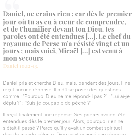
Daniel, ne crains rien ; car dès le premier
jour où tu as eu à cœur de comprendre,
et de t’humilier devant ton Dieu, tes
paroles ont été entendues […]. Le chef du
royaume de Perse m’a résisté vingt et un
jours ; mais voici, Micaël […] est venu à
mon secours
Daniel 10.12-13.
Daniel pria et chercha Dieu, mais, pendant des jours, il ne
reçut aucune réponse. Il a dû se poser des questions
comme :
"Pourquoi Dieu ne me répond-il pas ?"
; "
Lui ai-je
déplu ?"
;
"Suis-je coupable de péché ?"
Il reçut finalement une réponse. Ses prières avaient été
entendues dès le premier jour. Alors, pourquoi rien ne
s’était-il passé ? Parce qu’il y avait un combat spirituel
dans le monde céleste. Dieu avait envoyé une réponse,