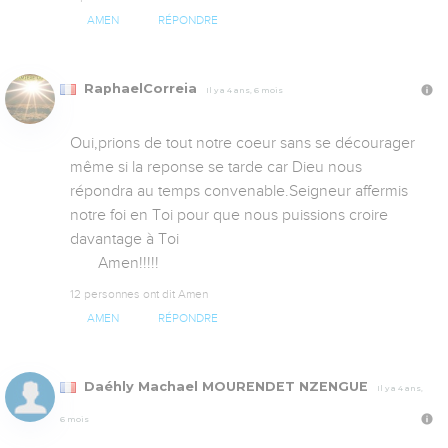
AMEN
RÉPONDRE
RaphaelCorreia
Il y a 4 ans, 6 mois
Oui,prions de tout notre coeur sans se décourager 
même si la reponse se tarde car Dieu nous 
répondra au temps convenable.Seigneur affermis 
notre foi en Toi pour que nous puissions croire 
davantage à Toi

       Amen!!!!!
12 personnes ont dit Amen
AMEN
RÉPONDRE
Daéhly Machael MOURENDET NZENGUE
Il y a 4 ans,
6 mois