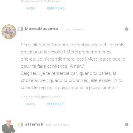
6 personnes ont dit Amen
AMEN
RÉPONDRE
MaevaMassimo
Il y a 4 ans, 6 mois
Père, aide-moi à mener le combat spirituel. Je crois 
en toi pour la victoire ! Merci d’entendre mes 
prières. Je n’abandonnerai pas ! Merci parce que je 
peux te faire confiance. Amen."

Seigneur, je te remercie car, quand tu parles, la 
chose arrive ; quand tu ordonnes, elle existe . À toi 
soient le règne, la puissance et la gloire, amen !"
4 personnes ont dit Amen
AMEN
RÉPONDRE
attamah
Il y a 4 ans, 6 mois