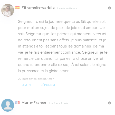
FB-amelie-carbila
Il y a 4 ans, 6 mois
Seigneur  c est la journee que tu as fâit qu elle soit 
pour moi un sujet  de paix  de joie et d amour . Je 
sais Seigneur que  les prieres qui montent  vers toi  
ne retournent pas sans effets  je suis patiente  et je 
m attends à toi  et dans tous les domaines  de ma 
vie  je te fais entierement confiance. Seigneur  je te 
remercie car quand  tu  parles  la chose arrive  et 
quand tu ordonne elle existe,  À toi soient le règne 
la puissance et la gloire amen
22 personnes ont dit Amen
AMEN
RÉPONDRE
Marie-France
Il y a 4 ans, 6 mois