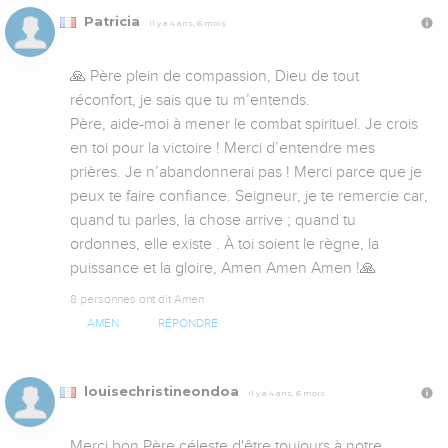
Patricia
Il y a 4 ans, 6 mois
🙏 Père plein de compassion, Dieu de tout 
réconfort, je sais que tu m’entends.

Père, aide-moi à mener le combat spirituel. Je crois 
en toi pour la victoire ! Merci d’entendre mes 
prières. Je n’abandonnerai pas ! Merci parce que je 
peux te faire confiance. Seigneur, je te remercie car, 
quand tu parles, la chose arrive ; quand tu 
ordonnes, elle existe . À toi soient le règne, la 
puissance et la gloire, Amen Amen Amen !🙏
8 personnes ont dit Amen
AMEN
RÉPONDRE
louisechristineondoa
Il y a 4 ans, 6 mois
Merci bon Père céleste d'être toujours à notre 