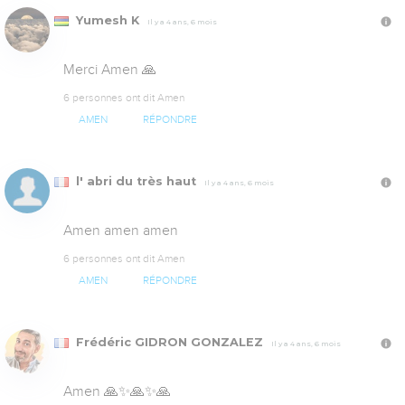
Yumesh K
Il y a 4 ans, 6 mois
Merci Amen 🙏
6 personnes ont dit Amen
AMEN
RÉPONDRE
l' abri du très haut
Il y a 4 ans, 6 mois
Amen amen amen
6 personnes ont dit Amen
AMEN
RÉPONDRE
Frédéric GIDRON GONZALEZ
Il y a 4 ans, 6 mois
Amen 🙏✨🙏✨🙏