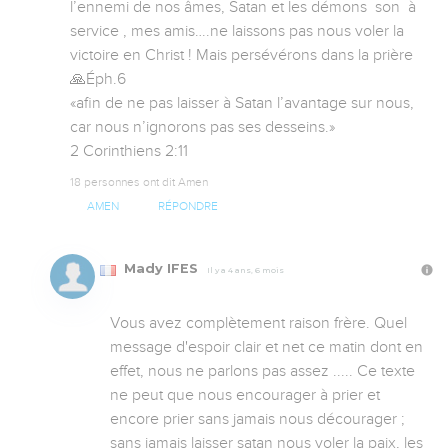
l’ennemi de nos âmes, Satan et les démons  son  à 
service , mes amis….ne laissons pas nous voler la 
victoire en Christ ! Mais persévérons dans la prière 
🙏Éph.6 

«afin de ne pas laisser à Satan l’avantage sur nous, 
car nous n’ignorons pas ses desseins.»

‭‭2 Corinthiens‬ ‭2:11‬ ‭
18 personnes ont dit Amen
AMEN
RÉPONDRE
Mady IFES
Il y a 4 ans, 6 mois
Vous avez complètement raison frère. Quel 
message d'espoir clair et net ce matin dont en 
effet, nous ne parlons pas assez ..... Ce texte  
ne peut que nous encourager à prier et 
encore prier sans jamais nous décourager ;  
sans jamais laisser satan nous voler la paix, les 