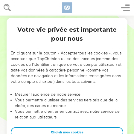
Votre vie privée est importante
pour nous
NE MANQUEZ PAS L’ÉVÉNEMENT
En cliquant sur le bouton « Accepter tous les cookies », vous
DE L’ANNÉE !
acceptez que TopChrétien utilise des traceurs (comme des
cookies ou l'identifiant unique de votre compte utilisateur) et
ET SI LEURS ERREURS POUVAIENT VOUS ÉVITER LES
traite vos données à caractère personnel (comme vos
VOTRES ?
données de navigation et les informations renseignées dans
votre compte utilisateur) dans les buts suivants :
On admire souvent les leaders pour leurs réussites, leur impact,
leur foi ou leur vision. Mais on voit moins les doutes, les erreurs
Mesurer l'audience de notre service
Vous permettre d'utiliser des services tiers tels que de la
et les saisons difficiles qu'ils ont traversés, alors même que ce
vidéo, des cartes du monde…
sont elles qui les ont façonnés.
Vous permettre d'entrer en contact avec notre service de
relation aux utilisateurs.
Dans cette conférence, leaders, entrepreneurs, et responsables
reviennent sur les erreurs marquantes de leur parcours et les
clés pour avancer avec plus de sagesse afin que leurs erreurs
Choisir mes cookies