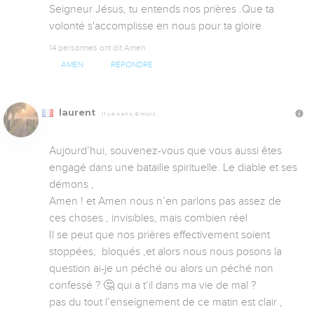
Seigneur Jésus, tu entends nos prières .Que ta 
volonté s'accomplisse en nous pour ta gloire
14 personnes ont dit Amen
AMEN
RÉPONDRE
laurent
Il y a 4 ans, 6 mois
Aujourd’hui, souvenez-vous que vous aussi êtes 
engagé dans une bataille spirituelle. Le diable et ses 
démons , 

Amen ! et Amen nous n’en parlons pas assez de 
ces choses , invisibles, mais combien réel 

Il se peut que nos prières effectivement soient 
stoppées,  bloqués ,et alors nous nous posons la 
question ai-je un péché ou alors un péché non 
confessé ? 🤔 qui a t’il dans ma vie de mal ?

pas du tout l’enseignement de ce matin est clair , 