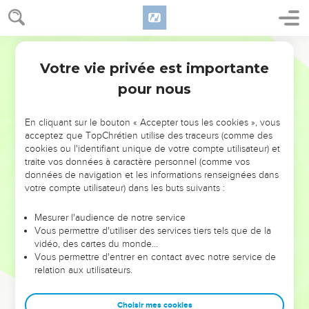
Votre vie privée est importante
pour nous
NE MANQUEZ PAS L’ÉVÉNEMENT
En cliquant sur le bouton « Accepter tous les cookies », vous
DE L’ANNÉE !
acceptez que TopChrétien utilise des traceurs (comme des
cookies ou l'identifiant unique de votre compte utilisateur) et
ET SI LEURS ERREURS POUVAIENT VOUS ÉVITER LES
traite vos données à caractère personnel (comme vos
VOTRES ?
données de navigation et les informations renseignées dans
votre compte utilisateur) dans les buts suivants :
On admire souvent les leaders pour leurs réussites, leur impact,
leur foi ou leur vision. Mais on voit moins les doutes, les erreurs
Mesurer l'audience de notre service
Vous permettre d'utiliser des services tiers tels que de la
et les saisons difficiles qu'ils ont traversés, alors même que ce
vidéo, des cartes du monde…
sont elles qui les ont façonnés.
Vous permettre d'entrer en contact avec notre service de
relation aux utilisateurs.
Dans cette conférence, leaders, entrepreneurs, et responsables
reviennent sur les erreurs marquantes de leur parcours et les
clés pour avancer avec plus de sagesse afin que leurs erreurs
Choisir mes cookies