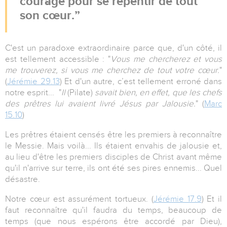
courage pour se repentir de tout
son cœur.
C'est un paradoxe extraordinaire parce que, d'un côté, il
est tellement accessible : "
Vous me chercherez et vous
me trouverez, si vous me cherchez de tout votre cœur.
"
(
Jérémie 29.13
) Et d'un autre, c’est tellement erroné dans
notre esprit... "
Il
(Pilate)
savait bien, en effet, que les chefs
des prêtres lui avaient livré Jésus par Jalousie.
" (
Marc
15.10
)
Les prêtres étaient censés être les premiers à reconnaître
le Messie. Mais voilà... Ils étaient envahis de jalousie et,
au lieu d'être les premiers disciples de Christ avant même
qu'il n'arrive sur terre, ils ont été ses pires ennemis... Quel
désastre.
Notre cœur est assurément tortueux. (
Jérémie 17.9
) Et il
faut reconnaître qu'il faudra du temps, beaucoup de
temps (que nous espérons être accordé par Dieu),