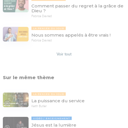
Comment passer du regret à la grâce de
Dieu ?
Fabrice Devred
LA PENSÉE DU JOUR
Nous sommes appelés à être vrais !
Fabrice Devred
Voir tout
Sur le même thème
LA PENSÉE DU JOUR
La puissance du service
07:40
Keith Butler
VIDÉO
ENSEIGNEMENT
Jésus est la lumière
45:07