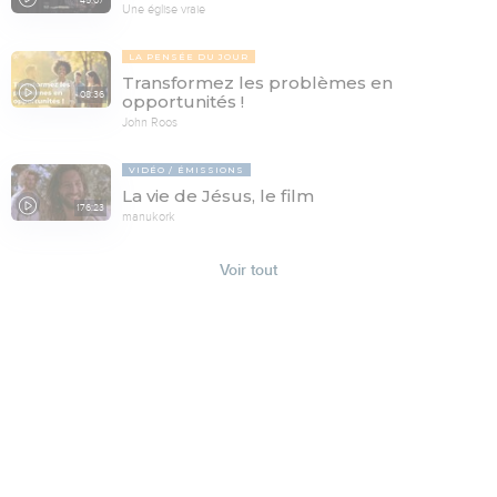
Une église vraie
LA PENSÉE DU JOUR
Transformez les problèmes en
08:36
opportunités !
John Roos
VIDÉO
ÉMISSIONS
La vie de Jésus, le film
176:23
manukork
Voir tout