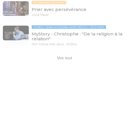
LA PENSÉE DU JOUR
Prier avec persévérance
07:47
Joyce Meyer
VIDÉO
MON HISTOIRE AVEC JÉSUS - MYSTORY
MyStory - Christophe : "De la religion à la
03:15
relation"
Mon histoire avec Jésus - MyStory
Voir tout