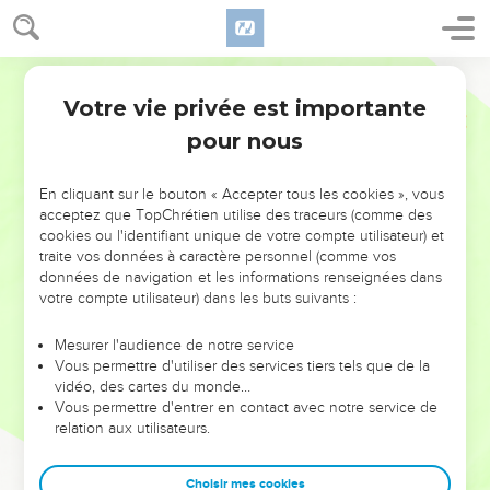
Votre vie privée est importante
pour nous
NE MANQUEZ PAS L’ÉVÉNEMENT
En cliquant sur le bouton « Accepter tous les cookies », vous
DE L’ANNÉE !
acceptez que TopChrétien utilise des traceurs (comme des
cookies ou l'identifiant unique de votre compte utilisateur) et
ET SI LEURS ERREURS POUVAIENT VOUS ÉVITER LES
traite vos données à caractère personnel (comme vos
VOTRES ?
données de navigation et les informations renseignées dans
votre compte utilisateur) dans les buts suivants :
On admire souvent les leaders pour leurs réussites, leur impact,
leur foi ou leur vision. Mais on voit moins les doutes, les erreurs
Mesurer l'audience de notre service
Vous permettre d'utiliser des services tiers tels que de la
et les saisons difficiles qu'ils ont traversés, alors même que ce
vidéo, des cartes du monde…
sont elles qui les ont façonnés.
Vous permettre d'entrer en contact avec notre service de
relation aux utilisateurs.
Dans cette conférence, leaders, entrepreneurs, et responsables
reviennent sur les erreurs marquantes de leur parcours et les
clés pour avancer avec plus de sagesse afin que leurs erreurs
Choisir mes cookies