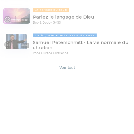
LA PENSÉE DU JOUR
Parlez le langage de Dieu
07:05
Bob & Debby GASS
VIDÉO
PORTE OUVERTE CHRÉTIENNE
Samuel Peterschmitt - La vie normale du
65:58
chrétien
Porte Ouverte Chrétienne
Voir tout