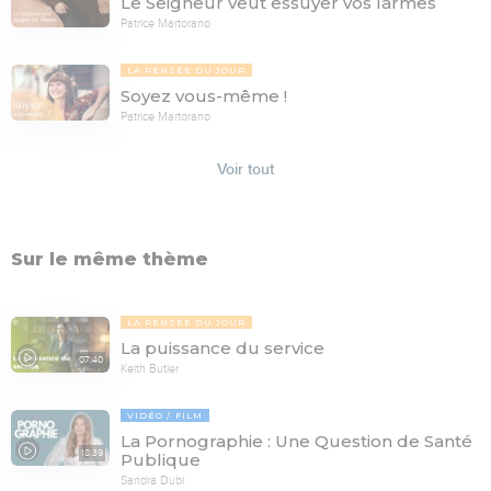
Le Seigneur veut essuyer vos larmes
Patrice Martorano
LA PENSÉE DU JOUR
Soyez vous-même !
Patrice Martorano
Voir tout
Sur le même thème
LA PENSÉE DU JOUR
La puissance du service
07:40
Keith Butler
VIDÉO
FILM
La Pornographie : Une Question de Santé
18:39
Publique
Sandra Dubi