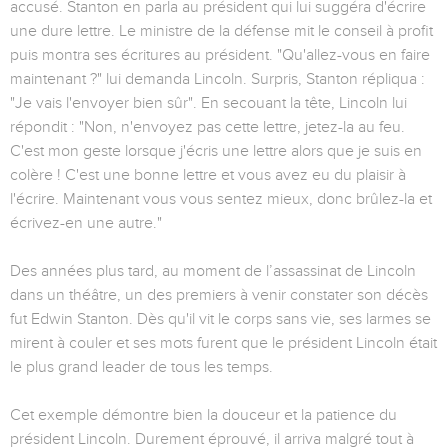
accusé. Stanton en parla au président qui lui suggéra d'écrire
une dure lettre. Le ministre de la défense mit le conseil à profit
puis montra ses écritures au président. "Qu'allez-vous en faire
maintenant ?" lui demanda Lincoln. Surpris, Stanton répliqua :
"Je vais l'envoyer bien sûr". En secouant la tête, Lincoln lui
répondit : "Non, n'envoyez pas cette lettre, jetez-la au feu.
C'est mon geste lorsque j'écris une lettre alors que je suis en
colère ! C'est une bonne lettre et vous avez eu du plaisir à
l'écrire. Maintenant vous vous sentez mieux, donc brûlez-la et
écrivez-en une autre."
Des années plus tard, au moment de l’assassinat de Lincoln
dans un théâtre, un des premiers à venir constater son décès
fut Edwin Stanton. Dès qu'il vit le corps sans vie, ses larmes se
mirent à couler et ses mots furent que le président Lincoln était
le plus grand leader de tous les temps.
Cet exemple démontre bien la douceur et la patience du
président Lincoln. Durement éprouvé, il arriva malgré tout à