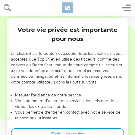
Votre vie privée est importante
pour nous
NE MANQUEZ PAS L’ÉVÉNEMENT
En cliquant sur le bouton « Accepter tous les cookies », vous
DE L’ANNÉE !
acceptez que TopChrétien utilise des traceurs (comme des
cookies ou l'identifiant unique de votre compte utilisateur) et
ET SI LEURS ERREURS POUVAIENT VOUS ÉVITER LES
traite vos données à caractère personnel (comme vos
VOTRES ?
données de navigation et les informations renseignées dans
votre compte utilisateur) dans les buts suivants :
On admire souvent les leaders pour leurs réussites, leur impact,
leur foi ou leur vision. Mais on voit moins les doutes, les erreurs
Mesurer l'audience de notre service
Vous permettre d'utiliser des services tiers tels que de la
et les saisons difficiles qu'ils ont traversés, alors même que ce
vidéo, des cartes du monde…
sont elles qui les ont façonnés.
Vous permettre d'entrer en contact avec notre service de
relation aux utilisateurs.
Dans cette conférence, leaders, entrepreneurs, et responsables
reviennent sur les erreurs marquantes de leur parcours et les
clés pour avancer avec plus de sagesse afin que leurs erreurs
Choisir mes cookies