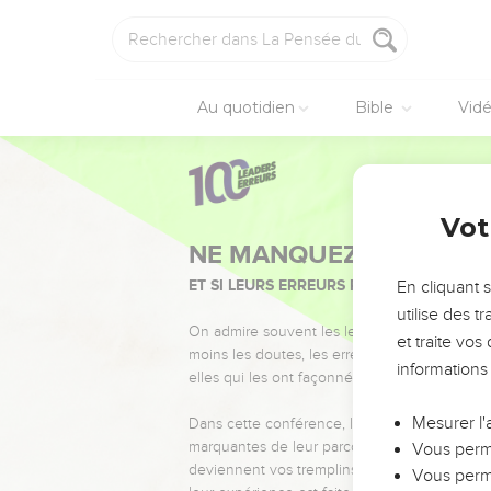
Au quotidien
Bible
Vid
Vot
NE MANQUEZ PAS L’ÉVÉ
ET SI LEURS ERREURS POUVAIENT VOUS 
En cliquant 
utilise des 
On admire souvent les leaders pour leurs réussi
et traite vo
moins les doutes, les erreurs et les saisons di
informations
elles qui les ont façonnés.
Mesurer l'
Dans cette conférence, leaders, entrepreneur
marquantes de leur parcours et les clés pour
Vous perme
deviennent vos tremplins. Que vous guidiez 
Vous perme