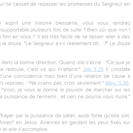
ui ne cessait de repasser les promesses du Seigneur en
e esprit une histoire blessante, vous vous rendrez
supportable plusieurs fois de suite ? Bien sûr que non !
lm en vous ? Il est très facile de se laisser aller à des
a le doute. "Le Seigneur a-t-il réellement dit …?" Le doute
n dans la bonne direction. Quand Job s’écrie : "Ce que je
je redoute, c’est ce qui m’atteint."
Job 3.25
Il constate
ci d’une coïncidence mais bien d’une relation de cause à
urs reprises : "Ne crains pas, crois seulement."
Marc 5.36
: "Voici, je vous ai donné le pouvoir de marcher sur les
la puissance de l'ennemi ; et rien ne pourra vous nuire."
rayer par la puissance de satan, aussi forte qu’elle soit.
Amen" en Jésus. Avancez en gardant les yeux fixés sur
 et elle s’accomplira.