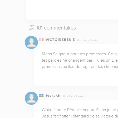
101 commentaires
VICTOIREBENIE
Il y a 8 ans, 3 mois
Merci Seigneur pour tes promesses. Ce que t
tes paroles ne changent pas. Tu es un Di
promesses au lieu de regarder les circons
teyraktr
Il y a 8 ans, 5 mois
Gloire à notre Père victorieux. Satan je ne 
Jésus fait flotter l’étandard de sa victoir