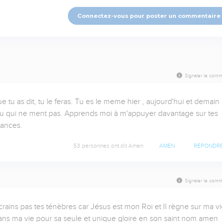
Connectez-vous pour poster un commentaire
Signaler le comm
u as dit, tu le feras. Tu es le meme hier , aujourd'hui et demain e
eu qui ne ment pas. Apprends moi à m'appuyer davantage sur tes 
tances.
53 personnes ont dit Amen
AMEN
RÉPONDR
Signaler le comm
crains pas tes ténèbres car Jésus est mon Roi et Il règne sur ma vie
e dans ma vie pour sa seule et unique gloire en son saint nom amen