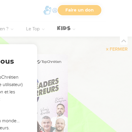
Faire un don
ien ?
Le Top
FERMER
nous
opChrétien
utilisateur)
n et les
:
 du monde…
eurs.