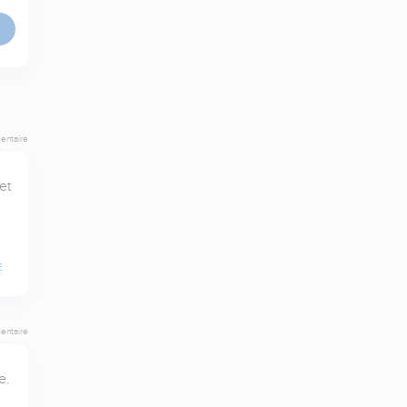
entaire
t 
E
entaire
. 