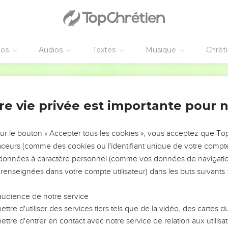
éos
Audios
Textes
Musique
Chrét
re vie privée est importante pour 
NEMENT DE L’ANNÉE !
ÉVITER LES VOTRES ?
sur le bouton « Accepter tous les cookies », vous acceptez que T
traceurs (comme des cookies ou l'identifiant unique de votre compte 
tes, leur impact, leur foi ou leur vision. Mais on voit
s données à caractère personnel (comme vos données de navigatio
fficiles qu'ils ont traversés, alors même que ce sont
 renseignées dans votre compte utilisateur) dans les buts suivants 
audience de notre service
s, et responsables reviennent sur les erreurs
 avancer avec plus de sagesse afin que leurs erreurs
ttre d'utiliser des services tiers tels que de la vidéo, des cartes
un ministère, une équipe, un groupe ou une famille,
ttre d'entrer en contact avec notre service de relation aux utilisat