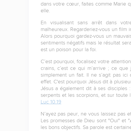
dans votre cœur, faites comme Marie q
elle.
En visualisant sans arrêt dans votr
malheureux. Regarderiez-vous un film in
Alors pourquoi gardez-vous un mauvais fi
sentiments négatifs mais le résultat ser
est un poison pour la foi.
C’est pourquoi, focalisez votre attentio
crains, c’est ce qui m’arrive ; ce que 
simplement un fait. Il ne s’agit pas i
effet. C'est pourquoi Jésus dit à plusie
Jésus a également dit à ses disciples 
serpents et les scorpions, et sur toute 
Luc 10.19
N’ayez pas peur, ne vous laissez pas eff
Les promesses de Dieu sont "Oui" et "
les bons objectifs. Sa parole est certaine