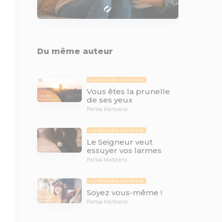
Du même auteur
LA PENSÉE DU JOUR
Vous êtes la prunelle
de ses yeux
Patrice Martorano
LA PENSÉE DU JOUR
Le Seigneur veut
essuyer vos larmes
Patrice Martorano
LA PENSÉE DU JOUR
Soyez vous-même !
Patrice Martorano