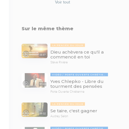
Voir tout
Sur le même thème
LA PENSÉE DU JOUR
Dieu achèvera ce qu'il a
08:37
commencé en toi
Stève Rivière
VIDÉO
PORTE OUVERTE CHRÉTIENNE
Yves Chlepko - Libre du
57:22
tourment des pensées
Porte Ouverte Chrétienne
LA PENSÉE DU JOUR
Se taire, c'est gagner
08:02
Audrey Selon
VIDÉO
PORTE OUVERTE CHRÉTIENNE