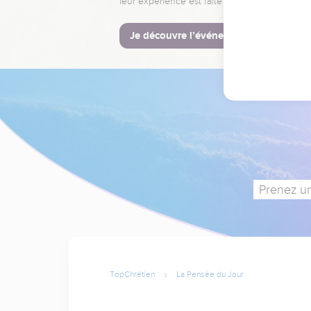
leur expérience est faite pour vous.
Je découvre l’événement
Prenez un
TopChrétien
La Pensée du Jour