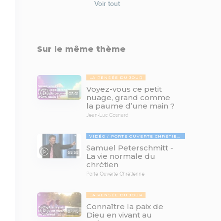
Voir tout
Sur le même thème
LA PENSÉE DU JOUR
Voyez-vous ce petit
08:01
nuage, grand comme
la paume d’une main ?
Jean-Luc Cosnard
VIDÉO
PORTE OUVERTE CHRÉTIENNE
Samuel Peterschmitt -
65:58
La vie normale du
chrétien
Porte Ouverte Chrétienne
LA PENSÉE DU JOUR
Connaître la paix de
07:45
Dieu en vivant au