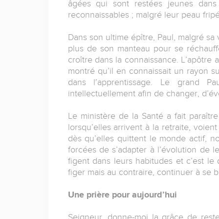
âgées qui sont restées jeunes dans 
reconnaissables ; malgré leur peau fripé
Dans son ultime épître, Paul, malgré sa 
plus de son manteau pour se réchauffer
croître dans la connaissance. L’apôtre 
montré qu’il en connaissait un rayon sur
dans l’apprentissage. Le grand Pau
intellectuellement afin de changer, d’év
Le ministère de la Santé a fait paraît
lorsqu’elles arrivent à la retraite, voien
dès qu’elles quittent le monde actif, n
forcées de s’adapter à l’évolution de leu
figent dans leurs habitudes et c’est le 
figer mais au contraire, continuer à se 
Une prière pour aujourd’hui
Seigneur, donne-moi la grâce de reste