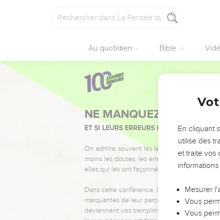
Au quotidien
Bible
Vid
Vot
NE MANQUEZ PAS L’ÉVÉ
ET SI LEURS ERREURS POUVAIENT VOUS 
En cliquant 
utilise des 
On admire souvent les leaders pour leurs réussi
et traite vo
moins les doutes, les erreurs et les saisons di
informations
elles qui les ont façonnés.
Mesurer l'
Dans cette conférence, leaders, entrepreneur
marquantes de leur parcours et les clés pour
Vous perme
deviennent vos tremplins. Que vous guidiez 
Vous perme