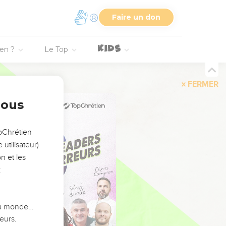
Faire un don
ien ?
Le Top
FERMER
nous
opChrétien
utilisateur)
n et les
:
 du monde…
eurs.