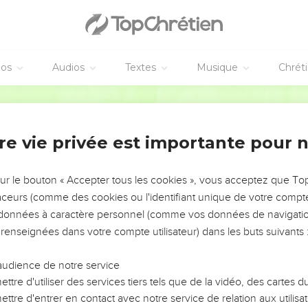
éos
Audios
Textes
Musique
Chrét
re vie privée est importante pour 
NEMENT DE L’ANNÉE !
ÉVITER LES VOTRES ?
sur le bouton « Accepter tous les cookies », vous acceptez que T
traceurs (comme des cookies ou l'identifiant unique de votre compte 
tes, leur impact, leur foi ou leur vision. Mais on voit
s données à caractère personnel (comme vos données de navigatio
fficiles qu'ils ont traversés, alors même que ce sont
 renseignées dans votre compte utilisateur) dans les buts suivants 
audience de notre service
s, et responsables reviennent sur les erreurs
 avancer avec plus de sagesse afin que leurs erreurs
ttre d'utiliser des services tiers tels que de la vidéo, des cartes
un ministère, une équipe, un groupe ou une famille,
ttre d'entrer en contact avec notre service de relation aux utilisat