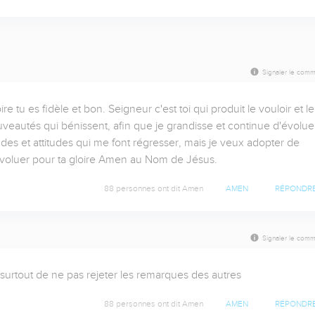
Signaler le comm
 tu es fidèle et bon. Seigneur c'est toi qui produit le vouloir et le 
uveautés qui bénissent, afin que je grandisse et continue d'évoluer
es et attitudes qui me font régresser, mais je veux adopter de 
voluer pour ta gloire Amen au Nom de Jésus.
88 personnes ont dit Amen
AMEN
RÉPONDR
Signaler le comm
surtout de ne pas rejeter les remarques des autres
88 personnes ont dit Amen
AMEN
RÉPONDR