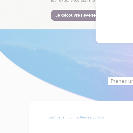
leur expérience est faite pour vous.
Je découvre l’événement
Prenez un
TopChrétien
La Pensée du Jour