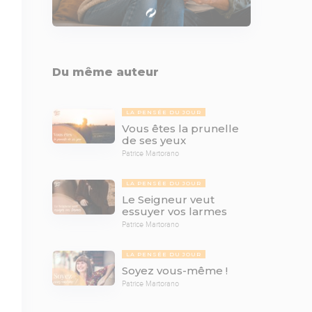
Du même auteur
LA PENSÉE DU JOUR
Vous êtes la prunelle
de ses yeux
Patrice Martorano
LA PENSÉE DU JOUR
Le Seigneur veut
essuyer vos larmes
Patrice Martorano
LA PENSÉE DU JOUR
Soyez vous-même !
Patrice Martorano