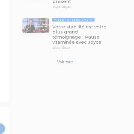
présent
Joyce Meyer
VIDÉO
ENSEIGNEMENT
Votre stabilité est votre
06:44
plus grand
témoignage | Pause
vitaminée avec Joyce
Joyce Meyer
Voir tout