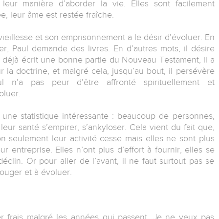
leur manière d’aborder la vie. Elles sont facilement
e, leur âme est restée fraîche.
vieillesse et son emprisonnement a le désir d’évoluer. En
, Paul demande des livres. En d’autres mots, il désire
a déjà écrit une bonne partie du Nouveau Testament, il a
 la doctrine, et malgré cela, jusqu’au bout, il persévère
l n’a pas peur d’être affronté spirituellement et
oluer.
re une statistique intéressante : beaucoup de personnes,
t leur santé s’empirer, s’ankyloser. Cela vient du fait que,
on seulement leur activité cesse mais elles ne sont plus
r entreprise. Elles n’ont plus d’effort à fournir, elles se
déclin. Or pour aller de l’avant, il ne faut surtout pas se
bouger et à évoluer.
r frais malgré les années qui passent. Je ne veux pas