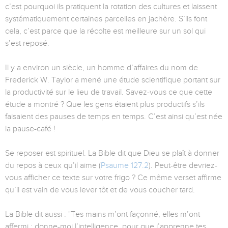
c’est pourquoi ils pratiquent la rotation des cultures et laissent
systématiquement certaines parcelles en jachère. S’ils font
cela, c’est parce que la récolte est meilleure sur un sol qui
s’est reposé.
Il y a environ un siècle, un homme d’affaires du nom de
Frederick W. Taylor a mené une étude scientifique portant sur
la productivité sur le lieu de travail. Savez-vous ce que cette
étude a montré ? Que les gens étaient plus productifs s’ils
faisaient des pauses de temps en temps. C’est ainsi qu’est née
la pause-café !
Se reposer est spirituel. La Bible dit que Dieu se plaît à donner
du repos à ceux qu’il aime (
Psaume 127.2
). Peut-être devriez-
vous afficher ce texte sur votre frigo ? Ce même verset affirme
qu’il est vain de vous lever tôt et de vous coucher tard.
La Bible dit aussi : "Tes mains m’ont façonné, elles m’ont
affermi ; donne-moi l’intelligence, pour que j’apprenne tes