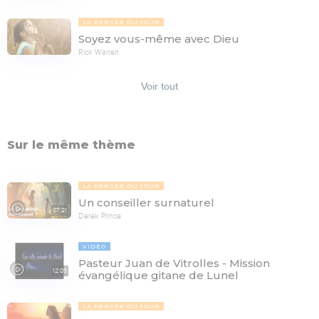
LA PENSÉE DU JOUR
Soyez vous-même avec Dieu
Rick Warren
Voir tout
Sur le même thème
LA PENSÉE DU JOUR
Un conseiller surnaturel
07:21
Derek Prince
VIDÉO
Pasteur Juan de Vitrolles - Mission
12:05
évangélique gitane de Lunel
LA PENSÉE DU JOUR