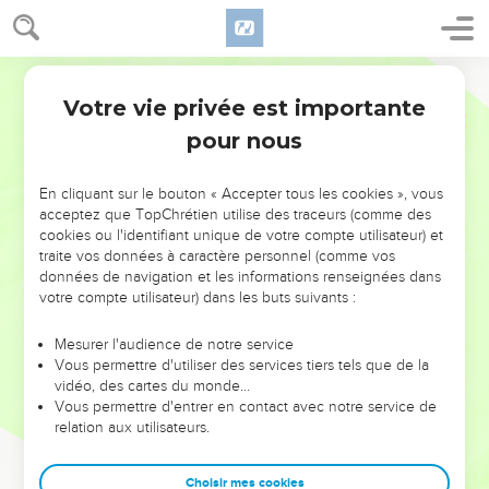
Votre vie privée est importante
pour nous
NE MANQUEZ PAS L’ÉVÉNEMENT
En cliquant sur le bouton « Accepter tous les cookies », vous
DE L’ANNÉE !
acceptez que TopChrétien utilise des traceurs (comme des
cookies ou l'identifiant unique de votre compte utilisateur) et
ET SI LEURS ERREURS POUVAIENT VOUS ÉVITER LES
traite vos données à caractère personnel (comme vos
VOTRES ?
données de navigation et les informations renseignées dans
votre compte utilisateur) dans les buts suivants :
On admire souvent les leaders pour leurs réussites, leur impact,
leur foi ou leur vision. Mais on voit moins les doutes, les erreurs
Mesurer l'audience de notre service
Vous permettre d'utiliser des services tiers tels que de la
et les saisons difficiles qu'ils ont traversés, alors même que ce
vidéo, des cartes du monde…
sont elles qui les ont façonnés.
Vous permettre d'entrer en contact avec notre service de
relation aux utilisateurs.
Dans cette conférence, leaders, entrepreneurs, et responsables
reviennent sur les erreurs marquantes de leur parcours et les
clés pour avancer avec plus de sagesse afin que leurs erreurs
Choisir mes cookies