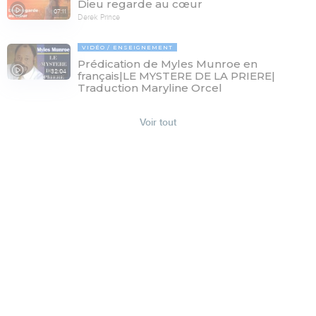
Dieu regarde au cœur
07:11
Derek Prince
VIDÉO
ENSEIGNEMENT
Prédication de Myles Munroe en
32:04
français|LE MYSTERE DE LA PRIERE|
Traduction Maryline Orcel
Voir tout