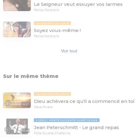
Le Seigneur veut essuyer vos larmes
Patrice Martorano
LA PENSÉE DU JOUR
Soyez vous-même !
Patrice Martorano
Voir tout
Sur le même thème
LA PENSÉE DU JOUR
Dieu achèvera ce qu'il a commencé en toi
08:37
Stève Rivière
VIDÉO
PORTE OUVERTE CHRÉTIENNE
Jean Peterschmitt - Le grand repas
50:40
Porte Ouverte Chrétienne