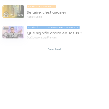
LA PENSÉE DU JOUR
Se taire, c'est gagner
08:02
Audrey Selon
VIDÉO
GOTQUESTIONS.ORG-FRANÇAIS
Que signifie croire en Jésus ?
04:10
GotQuestions.org-Français
Voir tout