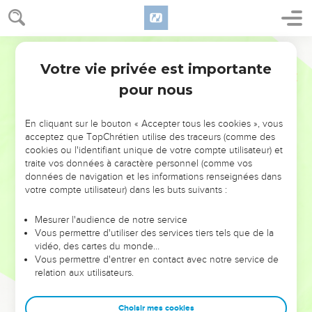
Votre vie privée est importante
pour nous
NE MANQUEZ PAS L’ÉVÉNEMENT
En cliquant sur le bouton « Accepter tous les cookies », vous
DE L’ANNÉE !
acceptez que TopChrétien utilise des traceurs (comme des
cookies ou l'identifiant unique de votre compte utilisateur) et
ET SI LEURS ERREURS POUVAIENT VOUS ÉVITER LES
traite vos données à caractère personnel (comme vos
VOTRES ?
données de navigation et les informations renseignées dans
votre compte utilisateur) dans les buts suivants :
On admire souvent les leaders pour leurs réussites, leur impact,
leur foi ou leur vision. Mais on voit moins les doutes, les erreurs
Mesurer l'audience de notre service
Vous permettre d'utiliser des services tiers tels que de la
et les saisons difficiles qu'ils ont traversés, alors même que ce
vidéo, des cartes du monde…
sont elles qui les ont façonnés.
Vous permettre d'entrer en contact avec notre service de
relation aux utilisateurs.
Dans cette conférence, leaders, entrepreneurs, et responsables
reviennent sur les erreurs marquantes de leur parcours et les
clés pour avancer avec plus de sagesse afin que leurs erreurs
Choisir mes cookies