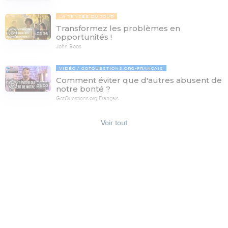
LA PENSÉE DU JOUR
Transformez les problèmes en
08:36
opportunités !
John Roos
VIDÉO
GOTQUESTIONS.ORG-FRANÇAIS
Comment éviter que d'autres abusent de
05:00
notre bonté ?
GotQuestions.org-Français
Voir tout