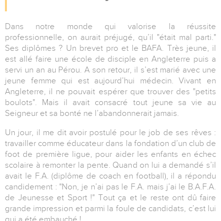
Dans notre monde qui valorise la réussite
professionnelle, on aurait préjugé, qu’il "était mal parti."
Ses diplômes ? Un brevet pro et le BAFA. Très jeune, il
est allé faire une école de disciple en Angleterre puis a
servi un an au Pérou. A son retour, il s’est marié avec une
jeune femme qui est aujourd’hui médecin. Vivant en
Angleterre, il ne pouvait espérer que trouver des "petits
boulots". Mais il avait consacré tout jeune sa vie au
Seigneur et sa bonté ne l’abandonnerait jamais.
Un jour, il me dit avoir postulé pour le job de ses rêves :
travailler comme éducateur dans la fondation d’un club de
foot de première ligue, pour aider les enfants en échec
scolaire à remonter la pente. Quand on lui a demandé s’il
avait le F.A. (diplôme de coach en football), il a répondu
candidement : "Non, je n’ai pas le F.A. mais j’ai le B.A.F.A.
de Jeunesse et Sport !" Tout ça et le reste ont dû faire
grande impression et parmi la foule de candidats, c’est lui
qui a été embauché !