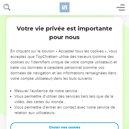
Votre vie privée est importante
pour nous
NE MANQUEZ PAS L’ÉVÉNEMENT
En cliquant sur le bouton « Accepter tous les cookies », vous
DE L’ANNÉE !
acceptez que TopChrétien utilise des traceurs (comme des
cookies ou l'identifiant unique de votre compte utilisateur) et
ET SI LEURS ERREURS POUVAIENT VOUS ÉVITER LES
traite vos données à caractère personnel (comme vos
VOTRES ?
données de navigation et les informations renseignées dans
votre compte utilisateur) dans les buts suivants :
On admire souvent les leaders pour leurs réussites, leur impact,
leur foi ou leur vision. Mais on voit moins les doutes, les erreurs
Mesurer l'audience de notre service
Vous permettre d'utiliser des services tiers tels que de la
et les saisons difficiles qu'ils ont traversés, alors même que ce
vidéo, des cartes du monde…
sont elles qui les ont façonnés.
Vous permettre d'entrer en contact avec notre service de
relation aux utilisateurs.
Dans cette conférence, leaders, entrepreneurs, et responsables
reviennent sur les erreurs marquantes de leur parcours et les
clés pour avancer avec plus de sagesse afin que leurs erreurs
Choisir mes cookies