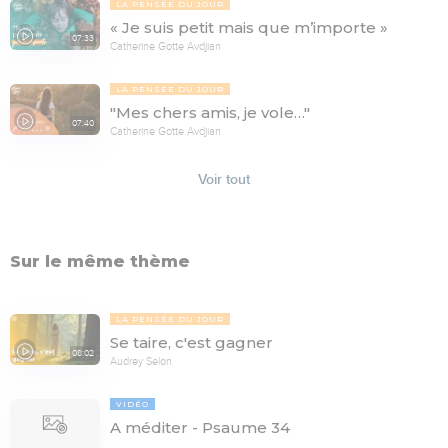
LA PENSÉE DU JOUR
« Je suis petit mais que m’importe »
07:33
Catherine Gotte Avdjian
LA PENSÉE DU JOUR
"Mes chers amis, je vole…"
07:40
Catherine Gotte Avdjian
Voir tout
Sur le même thème
LA PENSÉE DU JOUR
Se taire, c'est gagner
08:02
Audrey Selon
VIDÉO
A méditer - Psaume 34