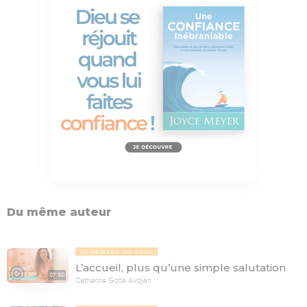
Du même auteur
LA PENSÉE DU JOUR
L’accueil, plus qu’une simple salutation
07:50
Catherine Gotte Avdjian