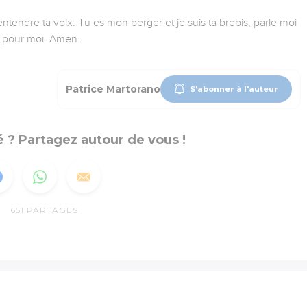
entendre ta voix. Tu es mon berger et je suis ta brebis, parle moi
as pour moi. Amen.
Patrice Martorano
S'abonner à l'auteur
 ? Partagez autour de vous !
651
PARTAGES