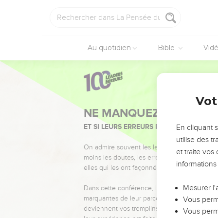
Au quotidien
Bible
Vid
Vot
NE MANQUEZ PAS L’ÉVÉ
ET SI LEURS ERREURS POUVAIENT VOUS 
En cliquant 
utilise des 
On admire souvent les leaders pour leurs réussi
et traite vo
moins les doutes, les erreurs et les saisons di
informations
elles qui les ont façonnés.
Mesurer l'
Dans cette conférence, leaders, entrepreneur
marquantes de leur parcours et les clés pour
Vous perme
deviennent vos tremplins. Que vous guidiez 
Vous perme