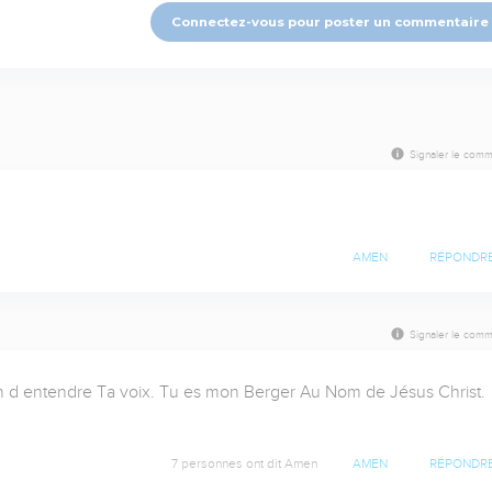
Connectez-vous pour poster un commentaire
Signaler le comm
AMEN
RÉPONDR
Signaler le comm
fin d entendre Ta voix. Tu es mon Berger Au Nom de Jésus Christ. 
7 personnes ont dit Amen
AMEN
RÉPONDR