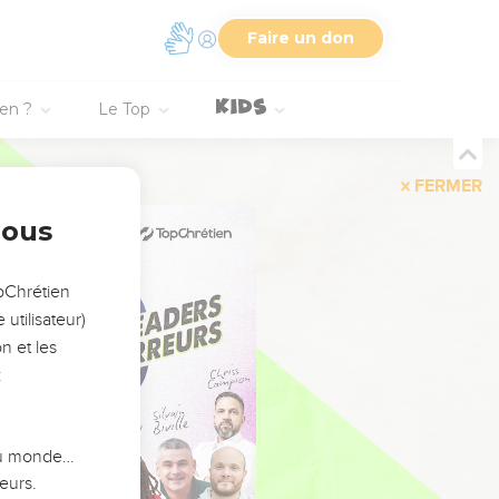
Faire un don
ien ?
Le Top
FERMER
nous
opChrétien
utilisateur)
n et les
:
 du monde…
eurs.