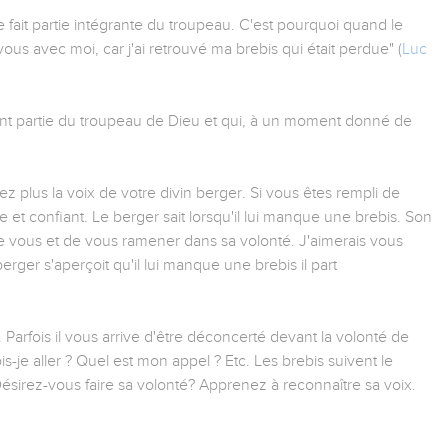
 fait partie intégrante du troupeau. C'est pourquoi quand le
vous avec moi, car j'ai retrouvé ma brebis qui était perdue" (
Luc
t partie du troupeau de Dieu et qui, à un moment donné de
 plus la voix de votre divin berger. Si vous êtes rempli de
e et confiant. Le berger sait lorsqu'il lui manque une brebis. Son
de vous et de vous ramener dans sa volonté. J'aimerais vous
erger s'aperçoit qu'il lui manque une brebis il part
 Parfois il vous arrive d'être déconcerté devant la volonté de
-je aller ? Quel est mon appel ? Etc. Les brebis suivent le
Désirez-vous faire sa volonté? Apprenez à reconnaître sa voix.