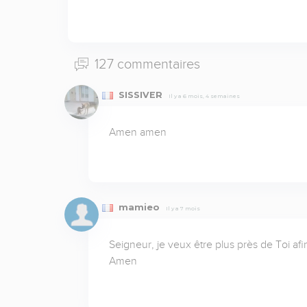
127 commentaires
SISSIVER
Il y a 6 mois, 4 semaines
Amen amen
mamieo
Il y a 7 mois
Seigneur, je veux être plus près de Toi a
Amen