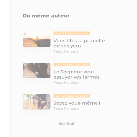
Du même auteur
LA PENSÉE DU JOUR
Vous êtes la prunelle
de ses yeux
Patrice Martorano
LA PENSÉE DU JOUR
Le Seigneur veut
essuyer vos larmes
Patrice Martorano
LA PENSÉE DU JOUR
Soyez vous-même !
Patrice Martorano
Voir tout