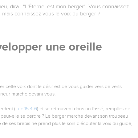
eu, dira : "L'Éternel est mon berger". Vous connaissez
), mais connaissez-vous la voix du berger ?
elopper une oreille
r cette voix dont le désir est de vous guider vers de verts
igneur marche devant vous.
erdent (
Luc 15.4-6
) et se retrouvent dans un fossé, remplies de
 peut-elle se perdre ? Le berger marche devant son troupeau
le de ses brebis ne prend plus le soin d'écouter la voix du guide,