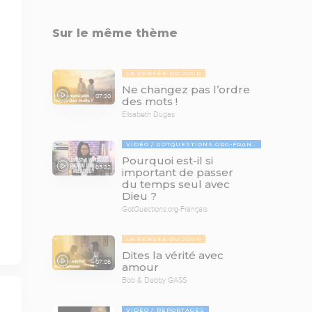
Sur le même thème
LA PENSÉE DU JOUR
Ne changez pas l’ordre
07:20
des mots !
Elisabeth Dugas
VIDÉO
GOTQUESTIONS.ORG-FRANÇAIS
Pourquoi est-il si
03:22
important de passer
du temps seul avec
Dieu ?
GotQuestions.org-Français
LA PENSÉE DU JOUR
Dites la vérité avec
07:06
amour
Bob & Debby GASS
VIDÉO
REPORTAGES