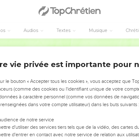
éos
Audios
Textes
Musique
Chrét
re vie privée est importante pour 
NEMENT DE L’ANNÉE !
ÉVITER LES VOTRES ?
sur le bouton « Accepter tous les cookies », vous acceptez que T
traceurs (comme des cookies ou l'identifiant unique de votre compte 
tes, leur impact, leur foi ou leur vision. Mais on voit
s données à caractère personnel (comme vos données de navigatio
fficiles qu'ils ont traversés, alors même que ce sont
 renseignées dans votre compte utilisateur) dans les buts suivants 
audience de notre service
s, et responsables reviennent sur les erreurs
 avancer avec plus de sagesse afin que leurs erreurs
ttre d'utiliser des services tiers tels que de la vidéo, des cartes
un ministère, une équipe, un groupe ou une famille,
ttre d'entrer en contact avec notre service de relation aux utilisat