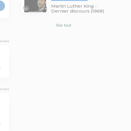
Martin Luther King -
01:16
Dernier discours (1968)
Voir tout
entaire
E
entaire
E