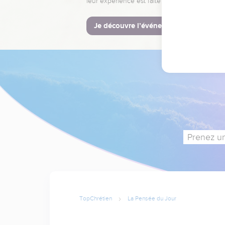
leur expérience est faite pour vous.
Je découvre l’événement
Prenez un
TopChrétien
La Pensée du Jour