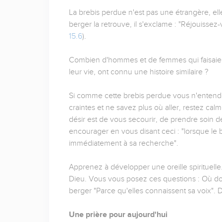
La brebis perdue n'est pas une étrangère, elle
berger la retrouve, il s'exclame : "Réjouissez-
15.6
).
Combien d'hommes et de femmes qui faisaien
leur vie, ont connu une histoire similaire ?
Si comme cette brebis perdue vous n'entendez
craintes et ne savez plus où aller, restez calm
désir est de vous secourir, de prendre soin 
encourager en vous disant ceci : "lorsque le b
immédiatement à sa recherche".
Apprenez à développer une oreille spirituelle.
Dieu. Vous vous posez ces questions : Où dois
berger "Parce qu'elles connaissent sa voix". 
Une prière pour aujourd'hui