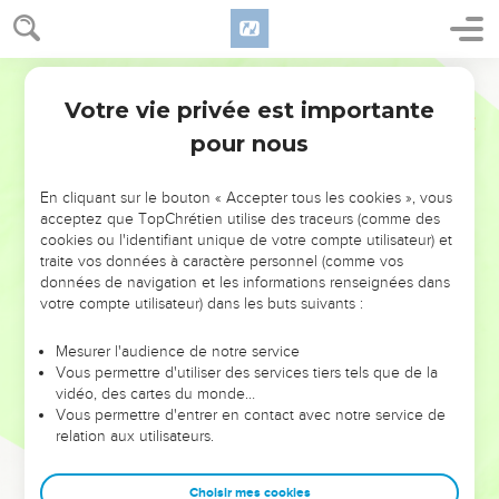
Votre vie privée est importante
pour nous
NE MANQUEZ PAS L’ÉVÉNEMENT
En cliquant sur le bouton « Accepter tous les cookies », vous
DE L’ANNÉE !
acceptez que TopChrétien utilise des traceurs (comme des
cookies ou l'identifiant unique de votre compte utilisateur) et
ET SI LEURS ERREURS POUVAIENT VOUS ÉVITER LES
traite vos données à caractère personnel (comme vos
VOTRES ?
données de navigation et les informations renseignées dans
votre compte utilisateur) dans les buts suivants :
On admire souvent les leaders pour leurs réussites, leur impact,
leur foi ou leur vision. Mais on voit moins les doutes, les erreurs
Mesurer l'audience de notre service
Vous permettre d'utiliser des services tiers tels que de la
et les saisons difficiles qu'ils ont traversés, alors même que ce
vidéo, des cartes du monde…
sont elles qui les ont façonnés.
Vous permettre d'entrer en contact avec notre service de
relation aux utilisateurs.
Dans cette conférence, leaders, entrepreneurs, et responsables
reviennent sur les erreurs marquantes de leur parcours et les
clés pour avancer avec plus de sagesse afin que leurs erreurs
Choisir mes cookies