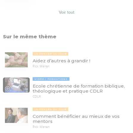
Voir tout
Sur le même thème
LA PENSÉE DU JOUR
Aidez d’autres à grandir !
Rick Warren
VIDÉO
FORMATIONS
Ecole chrétienne de formation biblique,
11:00
théologique et pratique CDLR
CDLR
LA PENSÉE DU JOUR
Comment bénéficier au mieux de vos
mentors
Rick Warren