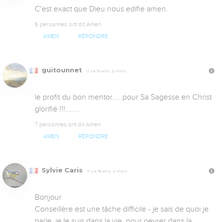
C'est exact que Dieu nous edifie amen.
6 personnes ont dit Amen
AMEN
RÉPONDRE
guitounnet
Il y a 16 ans, 2 mois
le profit du bon mentor.....pour Sa Sagesse en Christ 
glorifié !!!.......
7 personnes ont dit Amen
AMEN
RÉPONDRE
Sylvie Caris
Il y a 16 ans, 2 mois
Bonjour

Conseillère est une tâche difficile - je sais de quoi je 
parle, je le suis dans la vie, pour oevrer dans la 