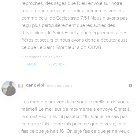
reproches, des sages que Dieu envoie sur notre 
route, donc que vous écartiez même ces versets 
comme celui de Ecclesiaste 7:5 ! Nous n'avons pas 
reçu plus particulièrement que les autres des 
Révélations, le Saint-Esprit a parlé également à des 
frères et sœurs et nous avons donc à écouter aussi 
ce que Le Saint-Esprit leur a dit. QDVB !
6 personnes ont dit Amen
AMEN
RÉPONDRE
canovibi
Il y a 16 ans, 2 mois
Les mentors peuvent faire sortir le meilleur de vous-
même!! Le meilleur de moi-même a envoyé Christ à 
la croix! Paul n'as-t-il pas écrit:"15  Car je ne sais pas 
ce que je fais : je ne fais point ce que je veux, et je 
fais ce que je hais.16  Or, si je fais ce que je ne veux 