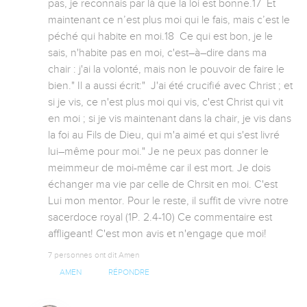
pas, je reconnais par là que la loi est bonne.17  Et 
maintenant ce n’est plus moi qui le fais, mais c’est le 
péché qui habite en moi.18  Ce qui est bon, je le 
sais, n'habite pas en moi, c'est–à–dire dans ma 
chair : j'ai la volonté, mais non le pouvoir de faire le 
bien." Il a aussi écrit:"  J'ai été crucifié avec Christ ; et 
si je vis, ce n'est plus moi qui vis, c'est Christ qui vit 
en moi ; si je vis maintenant dans la chair, je vis dans 
la foi au Fils de Dieu, qui m'a aimé et qui s'est livré 
lui–même pour moi." Je ne peux pas donner le 
meimmeur de moi-même car il est mort. Je dois 
échanger ma vie par celle de Chrsit en moi. C'est 
Lui mon mentor. Pour le reste, il suffit de vivre notre 
sacerdoce royal (1P. 2.4-10) Ce commentaire est 
affligeant! C'est mon avis et n'engage que moi!
7 personnes ont dit Amen
AMEN
RÉPONDRE