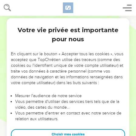
Votre vie privée est importante
pour nous
NE MANQUEZ PAS L’ÉVÉNEMENT
En cliquant sur le bouton « Accepter tous les cookies », vous
DE L’ANNÉE !
acceptez que TopChrétien utilise des traceurs (comme des
cookies ou l'identifiant unique de votre compte utilisateur) et
ET SI LEURS ERREURS POUVAIENT VOUS ÉVITER LES
traite vos données à caractère personnel (comme vos
VOTRES ?
données de navigation et les informations renseignées dans
votre compte utilisateur) dans les buts suivants :
On admire souvent les leaders pour leurs réussites, leur impact,
leur foi ou leur vision. Mais on voit moins les doutes, les erreurs
Mesurer l'audience de notre service
Vous permettre d'utiliser des services tiers tels que de la
et les saisons difficiles qu'ils ont traversés, alors même que ce
vidéo, des cartes du monde…
sont elles qui les ont façonnés.
Vous permettre d'entrer en contact avec notre service de
relation aux utilisateurs.
Dans cette conférence, leaders, entrepreneurs, et responsables
reviennent sur les erreurs marquantes de leur parcours et les
clés pour avancer avec plus de sagesse afin que leurs erreurs
Choisir mes cookies