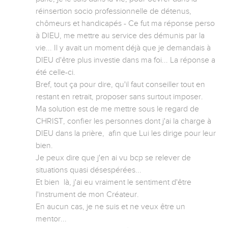
réinsertion socio professionnelle de détenus, 
chômeurs et handicapés - Ce fut ma réponse perso 
à DIEU, me mettre au service des démunis par la 
vie... Il y avait un moment déjà que je demandais à 
DIEU d'être plus investie dans ma foi... La réponse a 
été celle-ci.

Bref, tout ça pour dire, qu'il faut conseiller tout en 
restant en retrait, proposer sans surtout imposer.

Ma solution est de me mettre sous le regard de 
CHRIST, confier les personnes dont j'ai la charge à 
DIEU dans la prière,  afin que Lui les dirige pour leur 
bien.

Je peux dire que j'en ai vu bcp se relever de 
situations quasi désespérées...

Et bien  là, j'ai eu vraiment le sentiment d'être 
l'instrument de mon Créateur.

En aucun cas, je ne suis et ne veux être un 
mentor...
