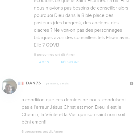
écoutons ce que le Saint-Esprit leur a dit. Et si 
nous n'avions pas besoins de conseiller alors 
pourquoi Dieu dans la Bible place des 
pasteurs (des bergers), des anciens, des 
diacres ? Ne voit-on pas des personnages 
bibliques avoir des conseillers tels Elisée avec 
Elie ? QDVB !
6 personnes ont dit Amen
AMEN
RÉPONDRE
DAN73
Il y a 16 ans, 2 mois
a condition que ces derniers ne nous  conduisent 
pas a l'erreur Jésus Christ est mon Dieu  il est le 
Chemin, la Vérité et la Vie  que son saint nom soit 
béni amen!!
6 personnes ont dit Amen