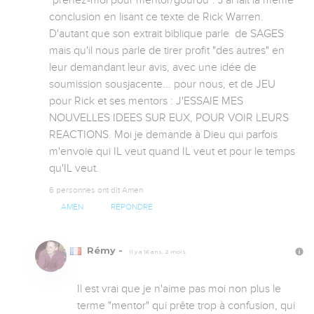
"prenez-moi pour mentor/gourou". J'ai fait la même 
conclusion en lisant ce texte de Rick Warren. 
D'autant que son extrait biblique parle  de SAGES 
mais qu'il nous parle de tirer profit "des autres" en 
leur demandant leur avis, avec une idée de 
soumission sousjacente... pour nous, et de JEU 
pour Rick et ses mentors : J'ESSAIE MES 
NOUVELLES IDEES SUR EUX, POUR VOIR LEURS 
REACTIONS. Moi je demande à Dieu qui parfois 
m'envoie qui IL veut quand IL veut et pour le temps 
qu'IL veut.
6 personnes ont dit Amen
AMEN
RÉPONDRE
Rémy -
Il y a 16 ans, 2 mois
Il est vrai que je n'aime pas moi non plus le 
terme "mentor" qui prête trop à confusion, qui 