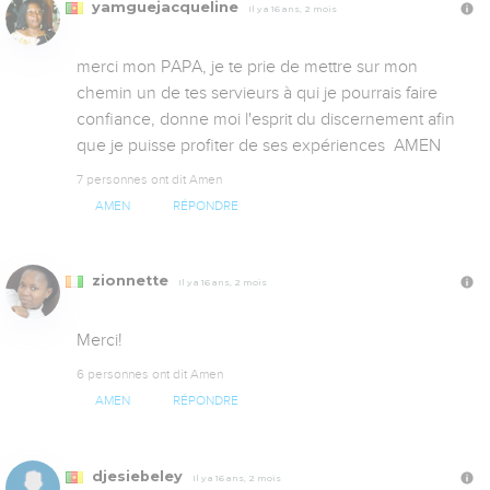
yamguejacqueline
Il y a 16 ans, 2 mois
merci mon PAPA, je te prie de mettre sur mon 
chemin un de tes servieurs à qui je pourrais faire 
confiance, donne moi l'esprit du discernement afin 
que je puisse profiter de ses expériences  AMEN
7 personnes ont dit Amen
AMEN
RÉPONDRE
zionnette
Il y a 16 ans, 2 mois
Merci!
6 personnes ont dit Amen
AMEN
RÉPONDRE
djesiebeley
Il y a 16 ans, 2 mois