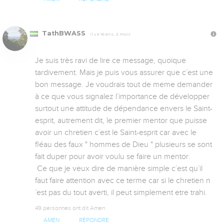
TathBWASS
Il y a 16 ans, 2 mois
Je suis très ravi de lire ce message, quoique 
tardivement. Mais je puis vous assurer que c´est une 
bon message. Je voudrais tout de meme demander 
à ce que vous signalez l´importance de développer 
surtout une attitude de dépendance envers le Saint-
esprit, autrement dit, le premier mentor que puisse 
avoir un chretien c´est le Saint-esprit car avec le 
fléau des faux " hommes de Dieu " plusieurs se sont 
fait duper pour avoir voulu se faire un mentor.

 Ce que je veux dire de manière simple c´est qu´il 
faut faire attention avec ce terme car si le chretien n
´est pas du tout averti, il peut simplement etre trahi.
49 personnes ont dit Amen
AMEN
RÉPONDRE