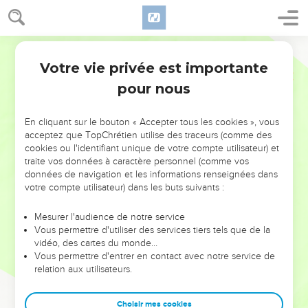
Votre vie privée est importante
pour nous
NE MANQUEZ PAS L’ÉVÉNEMENT
En cliquant sur le bouton « Accepter tous les cookies », vous
DE L’ANNÉE !
acceptez que TopChrétien utilise des traceurs (comme des
cookies ou l'identifiant unique de votre compte utilisateur) et
ET SI LEURS ERREURS POUVAIENT VOUS ÉVITER LES
traite vos données à caractère personnel (comme vos
VOTRES ?
données de navigation et les informations renseignées dans
votre compte utilisateur) dans les buts suivants :
On admire souvent les leaders pour leurs réussites, leur impact,
leur foi ou leur vision. Mais on voit moins les doutes, les erreurs
Mesurer l'audience de notre service
Vous permettre d'utiliser des services tiers tels que de la
et les saisons difficiles qu'ils ont traversés, alors même que ce
vidéo, des cartes du monde…
sont elles qui les ont façonnés.
Vous permettre d'entrer en contact avec notre service de
relation aux utilisateurs.
Dans cette conférence, leaders, entrepreneurs, et responsables
reviennent sur les erreurs marquantes de leur parcours et les
clés pour avancer avec plus de sagesse afin que leurs erreurs
Choisir mes cookies