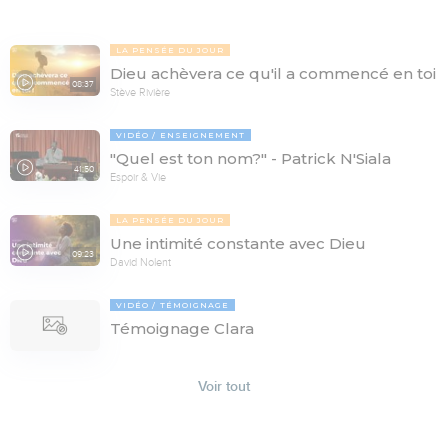
LA PENSÉE DU JOUR
Dieu achèvera ce qu'il a commencé en toi
08:37
Stève Rivière
VIDÉO
ENSEIGNEMENT
"Quel est ton nom?" - Patrick N'Siala
41:50
Espoir & Vie
LA PENSÉE DU JOUR
Une intimité constante avec Dieu
09:23
David Nolent
VIDÉO
TÉMOIGNAGE
Témoignage Clara
Voir tout