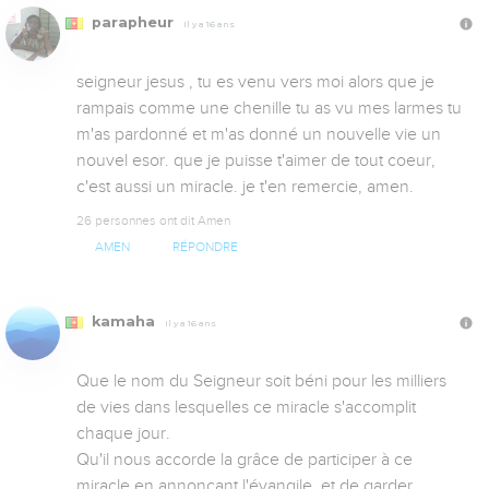
parapheur
Il y a 16 ans
seigneur jesus , tu es venu vers moi alors que je 
rampais comme une chenille tu as vu mes larmes tu 
m'as pardonné et m'as donné un nouvelle vie un 
nouvel esor. que je puisse t'aimer de tout coeur, 
c'est aussi un miracle. je t'en remercie, amen.
26 personnes ont dit Amen
AMEN
RÉPONDRE
kamaha
Il y a 16 ans
Que le nom du Seigneur soit béni pour les milliers 
de vies dans lesquelles ce miracle s'accomplit 
chaque jour.

Qu'il nous accorde la grâce de participer à ce 
miracle en annonçant l'évangile, et de garder 