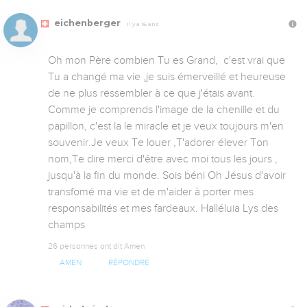
eichenberger
Il y a 16 ans
Oh mon Père combien Tu es Grand,  c'est vrai que 
Tu a changé ma vie ,je suis émerveillé et heureuse 
de ne plus ressembler à ce que j'étais avant. 
Comme je comprends l'image de la chenille et du 
papillon, c'est la le miracle et je veux toujours m'en 
souvenir.Je veux Te louer ,T'adorer élever Ton 
nom,Te dire merci d'être avec moi tous les jours , 
jusqu'à la fin du monde. Sois béni Oh Jésus d'avoir 
transfomé ma vie et de m'aider à porter mes 
responsabilités et mes fardeaux. Halléluia Lys des 
champs
26 personnes ont dit Amen
AMEN
RÉPONDRE