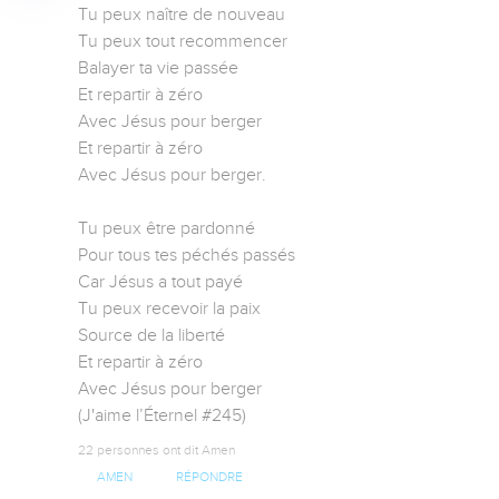
Tu peux naître de nouveau

Tu peux tout recommencer

Balayer ta vie passée

Et repartir à zéro

Avec Jésus pour berger

Et repartir à zéro

Avec Jésus pour berger.

Tu peux être pardonné

Pour tous tes péchés passés

Car Jésus a tout payé

Tu peux recevoir la paix

Source de la liberté

Et repartir à zéro

Avec Jésus pour berger

(J'aime l’Éternel #245)
22 personnes ont dit Amen
AMEN
RÉPONDRE