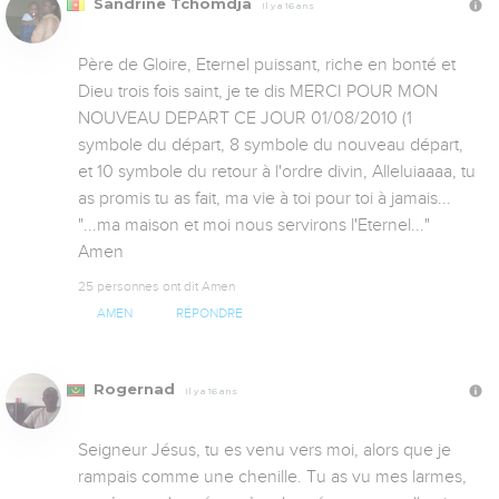
Sandrine Tchomdja
Il y a 16 ans
Père de Gloire, Eternel puissant, riche en bonté et 
Dieu trois fois saint, je te dis MERCI POUR MON 
NOUVEAU DEPART CE JOUR 01/08/2010 (1 
symbole du départ, 8 symbole du nouveau départ, 
et 10 symbole du retour à l'ordre divin, Alleluiaaaa, tu 
as promis tu as fait, ma vie à toi pour toi à jamais... 
"...ma maison et moi nous servirons l'Eternel..." 
Amen
25 personnes ont dit Amen
AMEN
RÉPONDRE
Rogernad
Il y a 16 ans
Seigneur Jésus, tu es venu vers moi, alors que je 
rampais comme une chenille. Tu as vu mes larmes, 