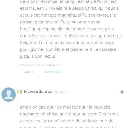
de la chair est chair, et ce qui est né de l'Esprit est 
esprit" (Jean 3 : 6).Gloire à Jésus-Christ, qui nous a 
acquis cet héritage magnifique! Puissions-nous le 
réaliser pleinement ! Puissions-nous avoir 
l'intelligence spirituelle pleinement ouverte, pour 
connaître ces choses ! Puissions-nous apprendre du 
Seigneur Lui-même à marcher dans cet héritage, 
pour glorifier Son Nom et pleinement Le satisfaire 
jusqu'à Son retour !
22 personnes ont dit Amen
AMEN
RÉPONDRE
kiswendsidaa
Il y a 16 ans
amen on dira pour ce message sur la nouvelle 
naissance en christ .que le tout puissant Dieu nous 
accorde sa grace afin d'etre de veritable née de 
nouveau dans tous ce que nous entreprenons et 