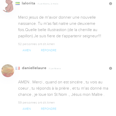
lalorita
Il y a 15 ans, 2 mois
Merci jesus de m'avoir donner une nouvelle 
naissance. Tu m'as fait naitre une deuxieme 
fois.Quelle belle illustrastion (de la chenille au 
papillon).Je suis fiere de t'appartenir seigneur!!!
52 personnes ont dit Amen
AMEN
RÉPONDRE
daniellelaure
Il y a 16 ans
AMEN . Merci , quand on est sincére , tu vois au 
coeur , tu réponds à la prière , et tu m'as donné ma 
chance , je loue ton St Nom ., Jésus mon Maître .
59 personnes ont dit Amen
AMEN
RÉPONDRE