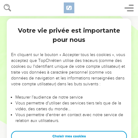
Votre vie privée est importante
pour nous
NE MANQUEZ PAS L’ÉVÉNEMENT
En cliquant sur le bouton « Accepter tous les cookies », vous
DE L’ANNÉE !
acceptez que TopChrétien utilise des traceurs (comme des
cookies ou l'identifiant unique de votre compte utilisateur) et
ET SI LEURS ERREURS POUVAIENT VOUS ÉVITER LES
traite vos données à caractère personnel (comme vos
VOTRES ?
données de navigation et les informations renseignées dans
votre compte utilisateur) dans les buts suivants :
On admire souvent les leaders pour leurs réussites, leur impact,
leur foi ou leur vision. Mais on voit moins les doutes, les erreurs
Mesurer l'audience de notre service
Vous permettre d'utiliser des services tiers tels que de la
et les saisons difficiles qu'ils ont traversés, alors même que ce
vidéo, des cartes du monde…
sont elles qui les ont façonnés.
Vous permettre d'entrer en contact avec notre service de
relation aux utilisateurs.
Dans cette conférence, leaders, entrepreneurs, et responsables
reviennent sur les erreurs marquantes de leur parcours et les
clés pour avancer avec plus de sagesse afin que leurs erreurs
Choisir mes cookies