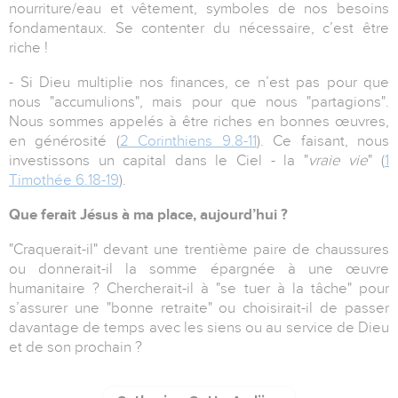
nourriture/eau et vêtement, symboles de nos besoins
fondamentaux. Se contenter du nécessaire, c’est être
riche !
- Si Dieu multiplie nos finances, ce n’est pas pour que
nous "accumulions", mais pour que nous "partagions".
Nous sommes appelés à être riches en bonnes œuvres,
en générosité (
2 Corinthiens 9.8-11
). Ce faisant, nous
investissons un capital dans le Ciel - la "
vraie vie
" (
1
Timothée 6.18-19
).
Que ferait Jésus à ma place, aujourd’hui ?
"Craquerait-il" devant une trentième paire de chaussures
ou donnerait-il la somme épargnée à une œuvre
humanitaire ? Chercherait-il à "se tuer à la tâche" pour
s’assurer une "bonne retraite" ou choisirait-il de passer
davantage de temps avec les siens ou au service de Dieu
et de son prochain ?