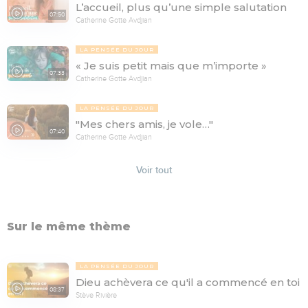
L’accueil, plus qu’une simple salutation
07:50
Catherine Gotte Avdjian
LA PENSÉE DU JOUR
« Je suis petit mais que m’importe »
07:33
Catherine Gotte Avdjian
LA PENSÉE DU JOUR
"Mes chers amis, je vole…"
07:40
Catherine Gotte Avdjian
Voir tout
Sur le même thème
LA PENSÉE DU JOUR
Dieu achèvera ce qu'il a commencé en toi
08:37
Stève Rivière