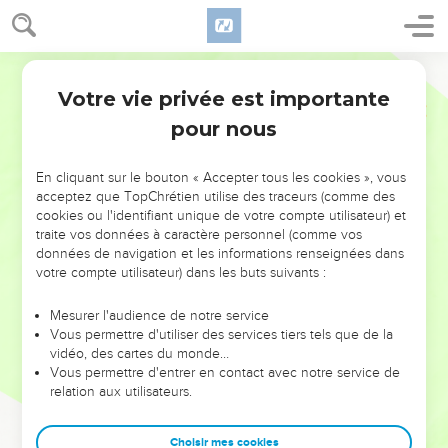
Votre vie privée est importante
pour nous
NE MANQUEZ PAS L’ÉVÉNEMENT
En cliquant sur le bouton « Accepter tous les cookies », vous
DE L’ANNÉE !
acceptez que TopChrétien utilise des traceurs (comme des
cookies ou l'identifiant unique de votre compte utilisateur) et
ET SI LEURS ERREURS POUVAIENT VOUS ÉVITER LES
traite vos données à caractère personnel (comme vos
VOTRES ?
données de navigation et les informations renseignées dans
votre compte utilisateur) dans les buts suivants :
On admire souvent les leaders pour leurs réussites, leur impact,
leur foi ou leur vision. Mais on voit moins les doutes, les erreurs
Mesurer l'audience de notre service
Vous permettre d'utiliser des services tiers tels que de la
et les saisons difficiles qu'ils ont traversés, alors même que ce
vidéo, des cartes du monde…
sont elles qui les ont façonnés.
Vous permettre d'entrer en contact avec notre service de
relation aux utilisateurs.
Dans cette conférence, leaders, entrepreneurs, et responsables
reviennent sur les erreurs marquantes de leur parcours et les
clés pour avancer avec plus de sagesse afin que leurs erreurs
Choisir mes cookies