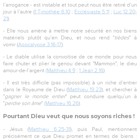
l’arrogance - est instable et tout peut nous être retiré d’un
jour à l’autre (
1 Timothée 6.10
;
Ecclésiaste 5.11
;
Luc 12.20-
21
).
- Elle nous amène à mettre notre sécurité en nos biens
matériels plutôt qu’en Dieu, et nous rend "
tièdes
" à
vomir (
Apocalypse 3.16-17
).
- Le diable utilise la convoitise de ce monde pour nous
faire chuter et plier le genou devant "Mammon", le dieu
amour-de-l’argent
(Matthieu 4.9
;
1 Jean 2.16
).
- Il est très difficile (pas impossible) à un riche d’entrer
dans le Royaume de Dieu (
Matthieu 19.23
), et chercher à
"
gagner le monde entier
" peut conduire quelqu’un à
"
perdre son âme
"
(Matthieu 16.26
).
Pourtant Dieu veut que nous soyons riches !
- Jésus (
Matthieu 6.25-31
), puis Paul, mentionnent
précisément ce que Dieu promet en termes de biens :