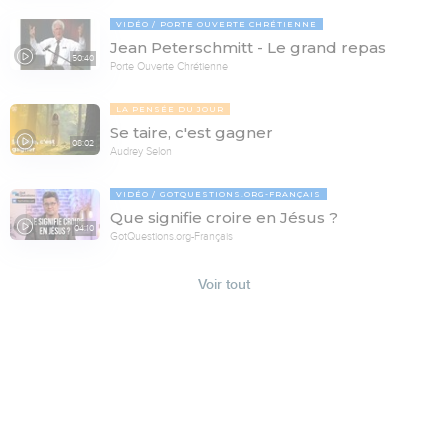
VIDÉO
PORTE OUVERTE CHRÉTIENNE
Jean Peterschmitt - Le grand repas
50:40
Porte Ouverte Chrétienne
LA PENSÉE DU JOUR
Se taire, c'est gagner
08:02
Audrey Selon
VIDÉO
GOTQUESTIONS.ORG-FRANÇAIS
Que signifie croire en Jésus ?
04:10
GotQuestions.org-Français
Voir tout