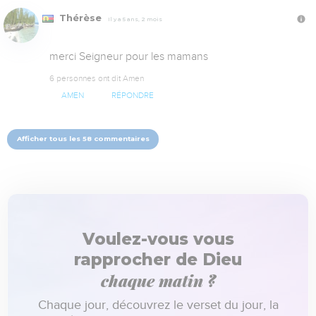
Thérèse
Il y a 5 ans, 2 mois
merci Seigneur pour les mamans
6 personnes ont dit Amen
AMEN
RÉPONDRE
Afficher tous les 58 commentaires
Voulez-vous vous
rapprocher de Dieu
chaque matin ?
Chaque jour, découvrez le verset du jour, la