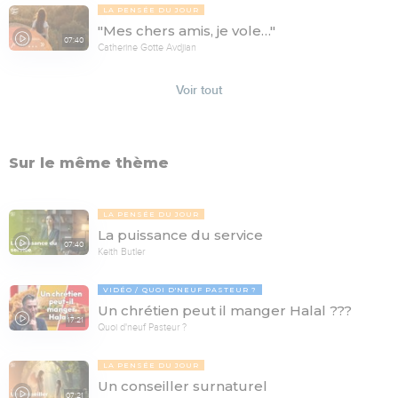
LA PENSÉE DU JOUR
"Mes chers amis, je vole…"
07:40
Catherine Gotte Avdjian
Voir tout
Sur le même thème
LA PENSÉE DU JOUR
La puissance du service
07:40
Keith Butler
VIDÉO
QUOI D'NEUF PASTEUR ?
Un chrétien peut il manger Halal ???
17:21
Quoi d'neuf Pasteur ?
LA PENSÉE DU JOUR
Un conseiller surnaturel
07:21