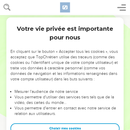
Votre vie privée est importante
pour nous
NE MANQUEZ PAS L’ÉVÉNEMENT
En cliquant sur le bouton « Accepter tous les cookies », vous
DE L’ANNÉE !
acceptez que TopChrétien utilise des traceurs (comme des
cookies ou l'identifiant unique de votre compte utilisateur) et
ET SI LEURS ERREURS POUVAIENT VOUS ÉVITER LES
traite vos données à caractère personnel (comme vos
VOTRES ?
données de navigation et les informations renseignées dans
votre compte utilisateur) dans les buts suivants :
On admire souvent les leaders pour leurs réussites, leur impact,
leur foi ou leur vision. Mais on voit moins les doutes, les erreurs
Mesurer l'audience de notre service
Vous permettre d'utiliser des services tiers tels que de la
et les saisons difficiles qu'ils ont traversés, alors même que ce
vidéo, des cartes du monde…
sont elles qui les ont façonnés.
Vous permettre d'entrer en contact avec notre service de
relation aux utilisateurs.
Dans cette conférence, leaders, entrepreneurs, et responsables
reviennent sur les erreurs marquantes de leur parcours et les
clés pour avancer avec plus de sagesse afin que leurs erreurs
Choisir mes cookies