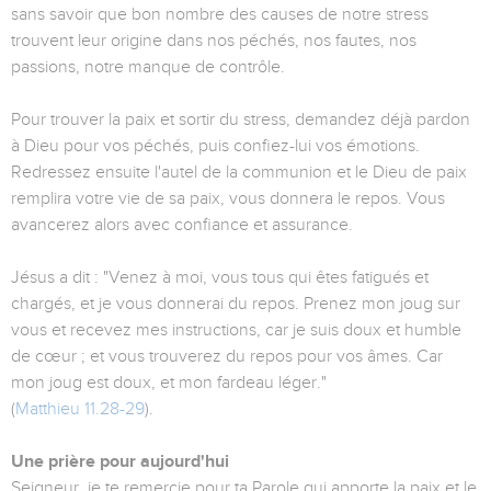
sans savoir que bon nombre des causes de notre stress
trouvent leur origine dans nos péchés, nos fautes, nos
passions, notre manque de contrôle.
Pour trouver la paix et sortir du stress, demandez déjà pardon
à Dieu pour vos péchés, puis confiez-lui vos émotions.
Redressez ensuite l'autel de la communion et le Dieu de paix
remplira votre vie de sa paix, vous donnera le repos. Vous
avancerez alors avec confiance et assurance.
Jésus a dit : "Venez à moi, vous tous qui êtes fatigués et
chargés, et je vous donnerai du repos. Prenez mon joug sur
vous et recevez mes instructions, car je suis doux et humble
de cœur ; et vous trouverez du repos pour vos âmes. Car
mon joug est doux, et mon fardeau léger."
(
Matthieu 11.28-29
).
Une prière pour aujourd'hui
Seigneur, je te remercie pour ta Parole qui apporte la paix et le