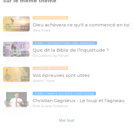
Sur le même thème
LA PENSÉE DU JOUR
Dieu achèvera ce qu'il a commencé en toi
08:37
Stève Rivière
VIDÉO
GOTQUESTIONS.ORG-FRANÇAIS
Que dit la Bible de l’inquiétude ?
02:19
GotQuestions.org-Français
LA PENSÉE DU JOUR
Vos épreuves sont utiles
08:08
Abramo Tricoire
VIDÉO
PORTE OUVERTE CHRÉTIENNE
Christian Gagnieux - Le loup et l'agneau
35:22
Porte Ouverte Chrétienne
Voir tout