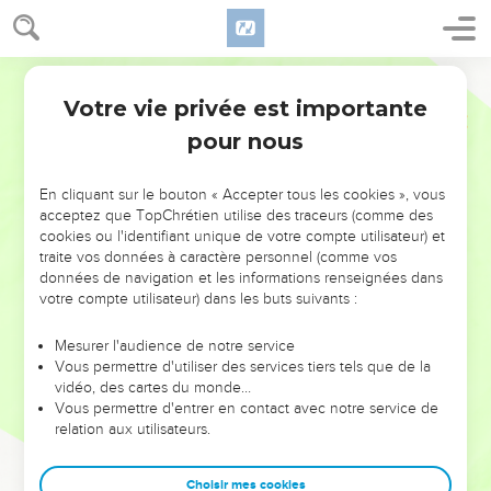
Votre vie privée est importante
pour nous
NE MANQUEZ PAS L’ÉVÉNEMENT
En cliquant sur le bouton « Accepter tous les cookies », vous
DE L’ANNÉE !
acceptez que TopChrétien utilise des traceurs (comme des
cookies ou l'identifiant unique de votre compte utilisateur) et
ET SI LEURS ERREURS POUVAIENT VOUS ÉVITER LES
traite vos données à caractère personnel (comme vos
VOTRES ?
données de navigation et les informations renseignées dans
votre compte utilisateur) dans les buts suivants :
On admire souvent les leaders pour leurs réussites, leur impact,
leur foi ou leur vision. Mais on voit moins les doutes, les erreurs
Mesurer l'audience de notre service
Vous permettre d'utiliser des services tiers tels que de la
et les saisons difficiles qu'ils ont traversés, alors même que ce
vidéo, des cartes du monde…
sont elles qui les ont façonnés.
Vous permettre d'entrer en contact avec notre service de
relation aux utilisateurs.
Dans cette conférence, leaders, entrepreneurs, et responsables
reviennent sur les erreurs marquantes de leur parcours et les
clés pour avancer avec plus de sagesse afin que leurs erreurs
Choisir mes cookies