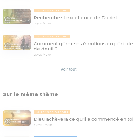
LA PENSÉE DU JOUR
Recherchez l’excellence de Daniel
07:15
Joyce Meyer
LA PENSÉE DU JOUR
Comment gérer ses émotions en période
07:25
de deuil ?
Joyce Meyer
Voir tout
Sur le même thème
LA PENSÉE DU JOUR
Dieu achèvera ce qu'il a commencé en toi
08:37
Stève Rivière