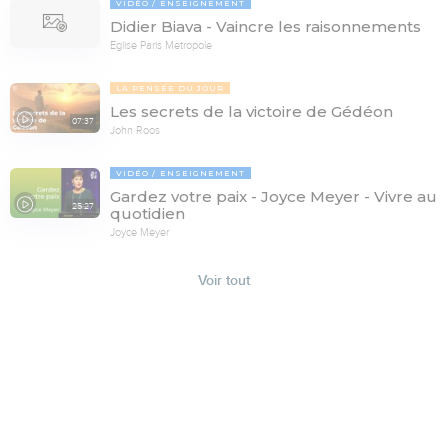
VIDÉO
ENSEIGNEMENT
Didier Biava - Vaincre les raisonnements
Eglise Paris Metropole
LA PENSÉE DU JOUR
Les secrets de la victoire de Gédéon
07:37
John Roos
VIDÉO
ENSEIGNEMENT
Gardez votre paix - Joyce Meyer - Vivre au
25:27
quotidien
Joyce Meyer
Voir tout