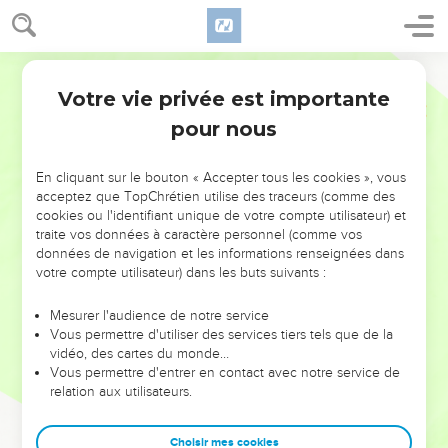
Votre vie privée est importante
pour nous
NE MANQUEZ PAS L’ÉVÉNEMENT
En cliquant sur le bouton « Accepter tous les cookies », vous
DE L’ANNÉE !
acceptez que TopChrétien utilise des traceurs (comme des
cookies ou l'identifiant unique de votre compte utilisateur) et
ET SI LEURS ERREURS POUVAIENT VOUS ÉVITER LES
traite vos données à caractère personnel (comme vos
VOTRES ?
données de navigation et les informations renseignées dans
votre compte utilisateur) dans les buts suivants :
On admire souvent les leaders pour leurs réussites, leur impact,
leur foi ou leur vision. Mais on voit moins les doutes, les erreurs
Mesurer l'audience de notre service
Vous permettre d'utiliser des services tiers tels que de la
et les saisons difficiles qu'ils ont traversés, alors même que ce
vidéo, des cartes du monde…
sont elles qui les ont façonnés.
Vous permettre d'entrer en contact avec notre service de
relation aux utilisateurs.
Dans cette conférence, leaders, entrepreneurs, et responsables
reviennent sur les erreurs marquantes de leur parcours et les
clés pour avancer avec plus de sagesse afin que leurs erreurs
Choisir mes cookies