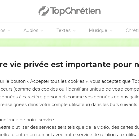
éos
Audios
Textes
Musique
Chrét
re vie privée est importante pour 
NEMENT DE L’ANNÉE !
ÉVITER LES VOTRES ?
sur le bouton « Accepter tous les cookies », vous acceptez que T
traceurs (comme des cookies ou l'identifiant unique de votre compte 
tes, leur impact, leur foi ou leur vision. Mais on voit
s données à caractère personnel (comme vos données de navigatio
fficiles qu'ils ont traversés, alors même que ce sont
 renseignées dans votre compte utilisateur) dans les buts suivants 
audience de notre service
s, et responsables reviennent sur les erreurs
 avancer avec plus de sagesse afin que leurs erreurs
ttre d'utiliser des services tiers tels que de la vidéo, des cartes
un ministère, une équipe, un groupe ou une famille,
ttre d'entrer en contact avec notre service de relation aux utilisat