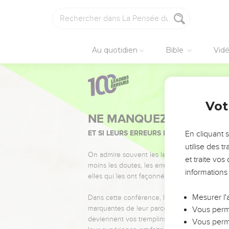
Au quotidien
Bible
Vid
Vot
NE MANQUEZ PAS L’ÉVÉ
ET SI LEURS ERREURS POUVAIENT VOUS 
En cliquant 
utilise des 
On admire souvent les leaders pour leurs réussi
et traite vo
moins les doutes, les erreurs et les saisons di
informations
elles qui les ont façonnés.
Mesurer l'
Dans cette conférence, leaders, entrepreneur
marquantes de leur parcours et les clés pour
Vous perme
deviennent vos tremplins. Que vous guidiez 
Vous perme