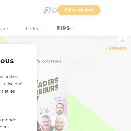
Faire un don
ien ?
Le Top
FERMER
nous
opChrétien
utilisateur)
n et les
:
 du monde…
eurs.