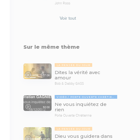
John Roos
Voir tout
Sur le même thème
LA PENSÉE DU JOUR
Dites la vérité avec
07:06
amour
Bob & Debby GASS
VIDÉO
PORTE OUVERTE CHRÉTIENNE
Ne vous inquiétez de
50:08
rien
Porte Ouverte Chrétienne
LA PENSÉE DU JOUR
Dieu vous guidera dans
07:43