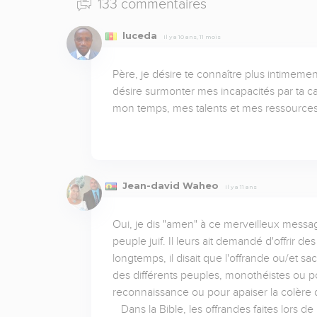
133 commentaires
luceda
Il y a 10 ans, 11 mois
Père, je désire te connaître plus intimeme
désire surmonter mes incapacités par ta c
mon temps, mes talents et mes ressource
Jean-david Waheo
Il y a 11 ans
Oui, je dis "amen" à ce merveilleux messa
peuple juif. Il leurs ait demandé d'offrir des 
longtemps, il disait que l'offrande ou/et s
des différents peuples, monothéistes ou poly
reconnaissance ou pour apaiser la colère de
   Dans la Bible, les offrandes faites lors de la fête de Pâques  est particulièrement  importante pour les 