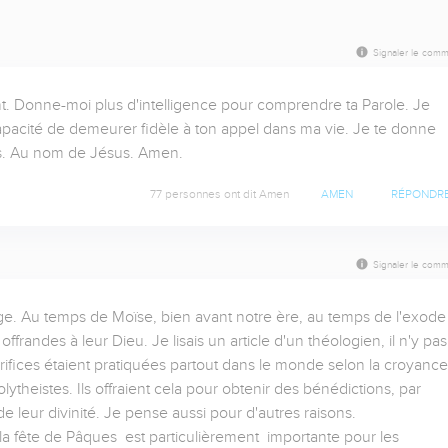
Signaler le comm
nt. Donne-moi plus d'intelligence pour comprendre ta Parole. Je 
apacité de demeurer fidèle à ton appel dans ma vie. Je te donne 
s. Au nom de Jésus. Amen.
77 personnes ont dit Amen
AMEN
RÉPONDR
Signaler le comm
ge. Au temps de Moïse, bien avant notre ère, au temps de l'exode 
offrandes à leur Dieu. Je lisais un article d'un théologien, il n'y pas 
acrifices étaient pratiquées partout dans le monde selon la croyance 
theistes. Ils offraient cela pour obtenir des bénédictions, par 
 leur divinité. Je pense aussi pour d'autres raisons. 
