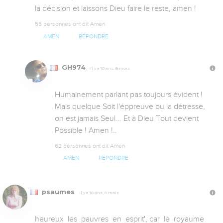
la décision et laissons Dieu faire le reste, amen !
55 personnes ont dit Amen
AMEN
RÉPONDRE
GH974
Il y a 10 ans, 8 mois
Humainement parlant pas toujours évident ! 
Mais quelque Soit l'éppreuve ou la détresse, 
on est jamais Seul... Et à Dieu Tout devient 
Possible ! Amen !..
62 personnes ont dit Amen
AMEN
RÉPONDRE
psaumes
Il y a 10 ans, 8 mois
heureux  les  pauvres  en  esprit', car  le  royaume  