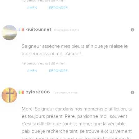
45 personnes ont dit Amen
AMEN
RÉPONDRE
guitounnet
Il y a 10 ans, 8 mois
Seigneur assèche mes pleurs afin que je réalise le 
meilleur devant moi .Amen !...
49 personnes ont dit Amen
AMEN
RÉPONDRE
zylos2008
Il y a 10 ans, 8 mois
Merci Seigneur car dans nos moments d’affliction, tu 
es toujours présent, Père, pardonne-moi, souvent 
c'est si difficile que j'oublie même que la véritable 
paix que je recherche tant, se trouve exclusivement 
en toi, merci, parce que tu es toujours là pour me le 