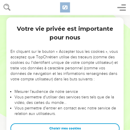
Votre vie privée est importante
pour nous
NE MANQUEZ PAS L’ÉVÉNEMENT
En cliquant sur le bouton « Accepter tous les cookies », vous
DE L’ANNÉE !
acceptez que TopChrétien utilise des traceurs (comme des
cookies ou l'identifiant unique de votre compte utilisateur) et
ET SI LEURS ERREURS POUVAIENT VOUS ÉVITER LES
traite vos données à caractère personnel (comme vos
VOTRES ?
données de navigation et les informations renseignées dans
votre compte utilisateur) dans les buts suivants :
On admire souvent les leaders pour leurs réussites, leur impact,
leur foi ou leur vision. Mais on voit moins les doutes, les erreurs
Mesurer l'audience de notre service
Vous permettre d'utiliser des services tiers tels que de la
et les saisons difficiles qu'ils ont traversés, alors même que ce
vidéo, des cartes du monde…
sont elles qui les ont façonnés.
Vous permettre d'entrer en contact avec notre service de
relation aux utilisateurs.
Dans cette conférence, leaders, entrepreneurs, et responsables
reviennent sur les erreurs marquantes de leur parcours et les
clés pour avancer avec plus de sagesse afin que leurs erreurs
Choisir mes cookies