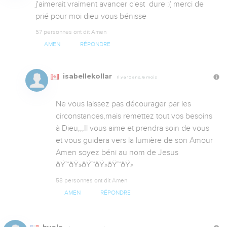
j'aimerait vraiment avancer c'est  dure :( merci de 
prié pour moi dieu vous bénisse
57 personnes ont dit Amen
AMEN
RÉPONDRE
isabellekollar
Il y a 10 ans, 8 mois
Ne vous laissez pas décourager par les 
circonstances,mais remettez tout vos besoins 
à Dieu,,,Il vous aime et prendra soin de vous 
et vous guidera vers la lumière de son Amour 
Amen soyez béni au nom de Jesus 
ðŸ™ðŸ»ðŸ™ðŸ»ðŸ™ðŸ»
58 personnes ont dit Amen
AMEN
RÉPONDRE