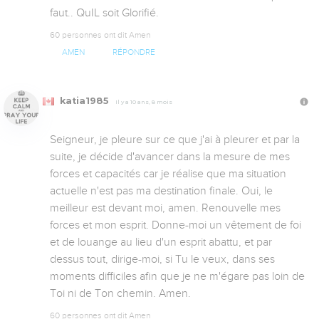
faut.. QuIL soit Glorifié.
60 personnes ont dit Amen
AMEN
RÉPONDRE
katia1985
Il y a 10 ans, 8 mois
Seigneur, je pleure sur ce que j'ai à pleurer et par la 
suite, je décide d'avancer dans la mesure de mes 
forces et capacités car je réalise que ma situation 
actuelle n'est pas ma destination finale. Oui, le 
meilleur est devant moi, amen. Renouvelle mes 
forces et mon esprit. Donne-moi un vêtement de foi 
et de louange au lieu d'un esprit abattu, et par 
dessus tout, dirige-moi, si Tu le veux, dans ses 
moments difficiles afin que je ne m'égare pas loin de 
Toi ni de Ton chemin. Amen.
60 personnes ont dit Amen