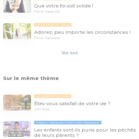
Que votre foi soit solide !
Franck Alexandre
LA PENSÉE DU JOUR
Adorez, peu importe les circonstances !
Franck Alexandre
Voir tout
Sur le même thème
LA PENSÉE DU JOUR
Êtes-vous satisfait de votre vie ?
07:49
John Roos
VIDÉO
GOTQUESTIONS.ORG-FRANÇAIS
Les enfants sont-ils punis pour les péchés
03:22
de leurs parents ?