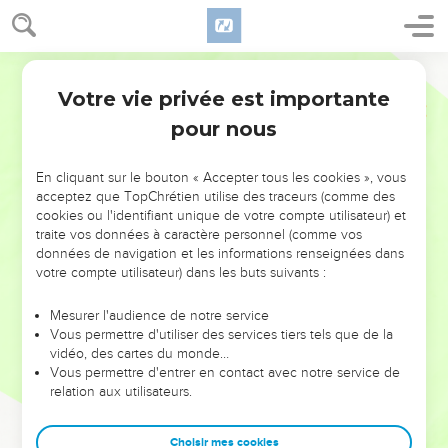
Votre vie privée est importante
pour nous
NE MANQUEZ PAS L’ÉVÉNEMENT
En cliquant sur le bouton « Accepter tous les cookies », vous
DE L’ANNÉE !
acceptez que TopChrétien utilise des traceurs (comme des
cookies ou l'identifiant unique de votre compte utilisateur) et
ET SI LEURS ERREURS POUVAIENT VOUS ÉVITER LES
traite vos données à caractère personnel (comme vos
VOTRES ?
données de navigation et les informations renseignées dans
votre compte utilisateur) dans les buts suivants :
On admire souvent les leaders pour leurs réussites, leur impact,
leur foi ou leur vision. Mais on voit moins les doutes, les erreurs
Mesurer l'audience de notre service
Vous permettre d'utiliser des services tiers tels que de la
et les saisons difficiles qu'ils ont traversés, alors même que ce
vidéo, des cartes du monde…
sont elles qui les ont façonnés.
Vous permettre d'entrer en contact avec notre service de
relation aux utilisateurs.
Dans cette conférence, leaders, entrepreneurs, et responsables
reviennent sur les erreurs marquantes de leur parcours et les
clés pour avancer avec plus de sagesse afin que leurs erreurs
Choisir mes cookies