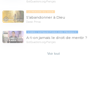
GotQuestions.org-Français
LA PENSÉE DU JOUR
S’abandonner à Dieu
07:44
Derek Prince
VIDÉO
GOTQUESTIONS.ORG-FRANÇAIS
A-t-on jamais le droit de mentir ?
03:08
GotQuestions.org-Français
Voir tout