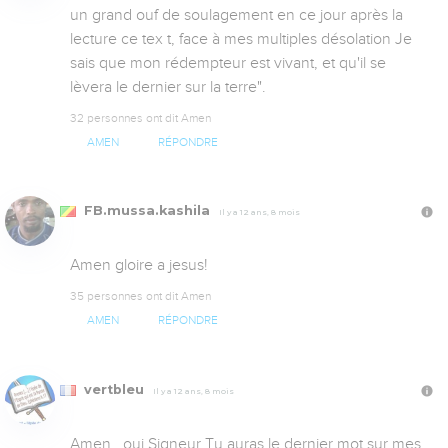
un grand ouf de soulagement en ce jour après la 
lecture ce tex t, face à mes multiples désolation Je 
sais que mon rédempteur est vivant, et qu'il se 
lèvera le dernier sur la terre".
32 personnes ont dit Amen
AMEN
RÉPONDRE
FB.mussa.kashila
Il y a 12 ans, 8 mois
Amen gloire a jesus!
35 personnes ont dit Amen
AMEN
RÉPONDRE
vertbleu
Il y a 12 ans, 8 mois
Amen , oui Signeur Tu auras le dernier mot sur mes 