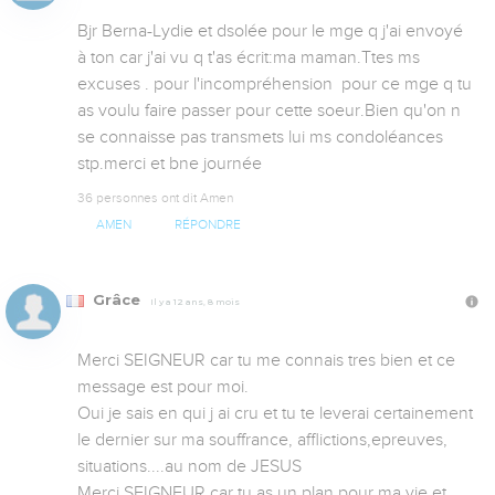
Bjr Berna-Lydie et dsolée pour le mge q j'ai envoyé 
à ton car j'ai vu q t'as écrit:ma maman.Ttes ms 
excuses . pour l'incompréhension  pour ce mge q tu 
as voulu faire passer pour cette soeur.Bien qu'on n 
se connaisse pas transmets lui ms condoléances 
stp.merci et bne journée
36 personnes ont dit Amen
AMEN
RÉPONDRE
Grâce
Il y a 12 ans, 8 mois
Merci SEIGNEUR car tu me connais tres bien et ce 
message est pour moi.

Oui je sais en qui j ai cru et tu te leverai certainement 
le dernier sur ma souffrance, afflictions,epreuves, 
situations....au nom de JESUS

Merci SEIGNEUR car tu as un plan pour ma vie et 