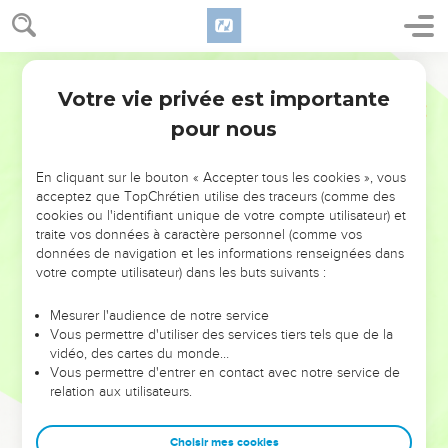
Votre vie privée est importante
pour nous
NE MANQUEZ PAS L’ÉVÉNEMENT
En cliquant sur le bouton « Accepter tous les cookies », vous
DE L’ANNÉE !
acceptez que TopChrétien utilise des traceurs (comme des
cookies ou l'identifiant unique de votre compte utilisateur) et
ET SI LEURS ERREURS POUVAIENT VOUS ÉVITER LES
traite vos données à caractère personnel (comme vos
VOTRES ?
données de navigation et les informations renseignées dans
votre compte utilisateur) dans les buts suivants :
On admire souvent les leaders pour leurs réussites, leur impact,
leur foi ou leur vision. Mais on voit moins les doutes, les erreurs
Mesurer l'audience de notre service
Vous permettre d'utiliser des services tiers tels que de la
et les saisons difficiles qu'ils ont traversés, alors même que ce
vidéo, des cartes du monde…
sont elles qui les ont façonnés.
Vous permettre d'entrer en contact avec notre service de
relation aux utilisateurs.
Dans cette conférence, leaders, entrepreneurs, et responsables
reviennent sur les erreurs marquantes de leur parcours et les
clés pour avancer avec plus de sagesse afin que leurs erreurs
Choisir mes cookies