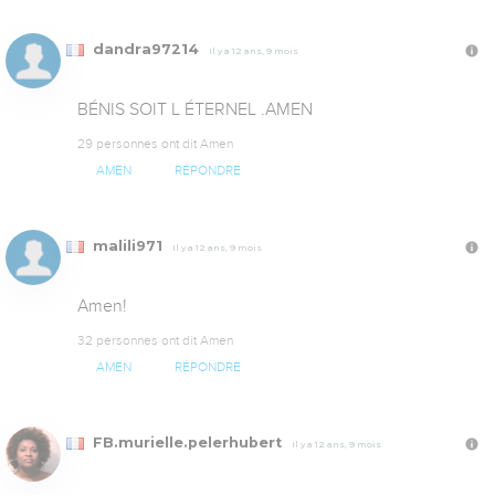
dandra97214
Il y a 12 ans, 9 mois
BÉNIS SOIT L ÉTERNEL .AMEN
29 personnes ont dit Amen
AMEN
RÉPONDRE
malili971
Il y a 12 ans, 9 mois
Amen!
32 personnes ont dit Amen
AMEN
RÉPONDRE
FB.murielle.pelerhubert
Il y a 12 ans, 9 mois