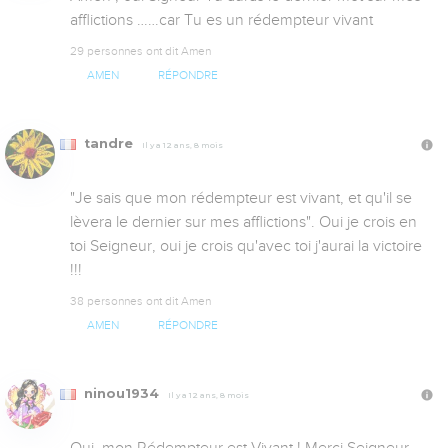
afflictions ……car Tu es un rédempteur vivant
29 personnes ont dit Amen
AMEN
RÉPONDRE
tandre
Il y a 12 ans, 8 mois
"Je sais que mon rédempteur est vivant, et qu'il se 
lèvera le dernier sur mes afflictions". Oui je crois en 
toi Seigneur, oui je crois qu'avec toi j'aurai la victoire 
!!!
38 personnes ont dit Amen
AMEN
RÉPONDRE
ninou1934
Il y a 12 ans, 8 mois
Oui, mon Rédempteur est Vivant ! Merci Seigneur 