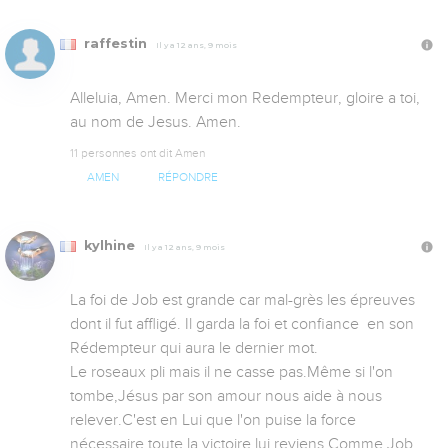
raffestin
Il y a 12 ans, 9 mois
Alleluia, Amen. Merci mon Redempteur, gloire a toi, 
au nom de Jesus. Amen.
11 personnes ont dit Amen
AMEN
RÉPONDRE
kylhine
Il y a 12 ans, 9 mois
La foi de Job est grande car mal-grès les épreuves 
dont il fut affligé. Il garda la foi et confiance  en son 
Rédempteur qui aura le dernier mot.

Le roseaux pli mais il ne casse pas.Même si l'on 
tombe,Jésus par son amour nous aide à nous 
relever.C'est en Lui que l'on puise la force 
nécessaire toute la victoire lui reviens.Comme Job 