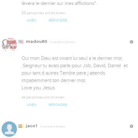
lèvera le dernier sur mes afflictions".
55 personnes ont dit Amen
AMEN
RÉPONDRE
madou85
Il y a 12 ans, 8 mois
Oui mon Dieu est vivant lui seul a le dernier mot 
.Seigneur tu avais parle pour Job, David, Daniel  et 
pour tant d autres Tendre pere j attends 
impatiemment ton dernier mot.

Love you Jesus
44 personnes ont dit Amen
AMEN
RÉPONDRE
jaco1
Il y a 12 ans, 8 mois