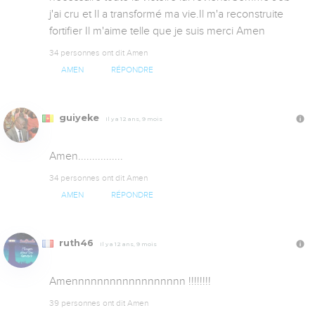
j'ai cru et Il a transformé ma vie.Il m'a reconstruite 
fortifier Il m'aime telle que je suis merci Amen
34 personnes ont dit Amen
AMEN
RÉPONDRE
guiyeke
Il y a 12 ans, 9 mois
Amen................
34 personnes ont dit Amen
AMEN
RÉPONDRE
ruth46
Il y a 12 ans, 9 mois
Amennnnnnnnnnnnnnnnnn !!!!!!!!
39 personnes ont dit Amen