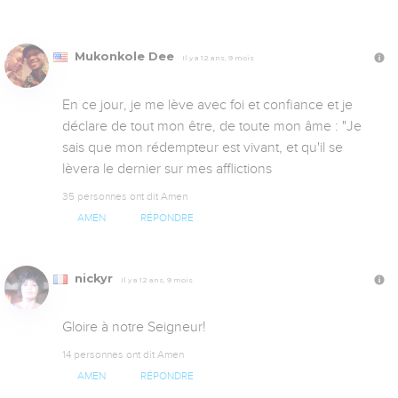
Mukonkole Dee
Il y a 12 ans, 9 mois
En ce jour, je me lève avec foi et confiance et je 
déclare de tout mon être, de toute mon âme : "Je 
sais que mon rédempteur est vivant, et qu'il se 
lèvera le dernier sur mes afflictions
35 personnes ont dit Amen
AMEN
RÉPONDRE
nickyr
Il y a 12 ans, 9 mois
Gloire à notre Seigneur!
14 personnes ont dit Amen
AMEN
RÉPONDRE