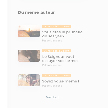
Du même auteur
LA PENSÉE DU JOUR
Vous êtes la prunelle
de ses yeux
Patrice Martorano
LA PENSÉE DU JOUR
Le Seigneur veut
essuyer vos larmes
Patrice Martorano
LA PENSÉE DU JOUR
Soyez vous-même !
Patrice Martorano
Voir tout