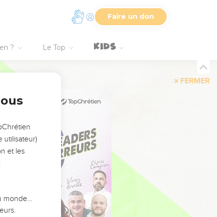
Faire un don
ien ?
Le Top
FERMER
nous
opChrétien
utilisateur)
n et les
:
 du monde…
eurs.