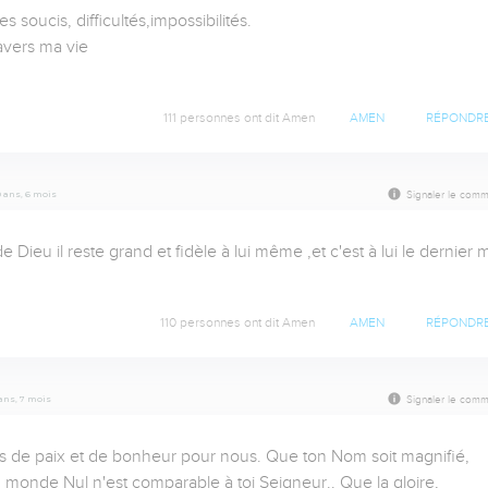
oucis, difficultés,impossibilités.

avers ma vie

111 personnes ont dit Amen
AMEN
RÉPONDR
10 ans, 6 mois
Signaler le comm
ieu il reste grand et fidèle à lui même ,et c'est à lui le dernier mo
110 personnes ont dit Amen
AMEN
RÉPONDR
0 ans, 7 mois
Signaler le comm
ets de paix et de bonheur pour nous. Que ton Nom soit magnifié, 
du monde Nul n'est comparable à toi Seigneur.. Que la gloire, 