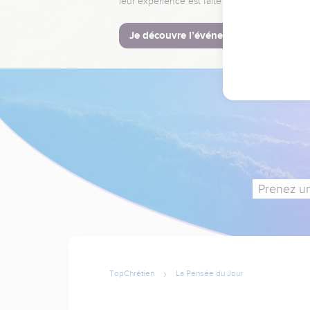
leur expérience est faite pour vous.
Je découvre l’événement
Prenez un
TopChrétien
La Pensée du Jour