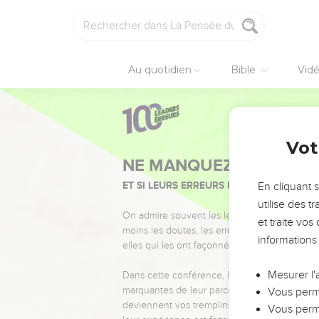
Au quotidien
Bible
Vid
Vot
NE MANQUEZ PAS L’ÉVÉ
ET SI LEURS ERREURS POUVAIENT VOUS 
En cliquant 
utilise des 
On admire souvent les leaders pour leurs réussi
et traite vo
moins les doutes, les erreurs et les saisons di
informations
elles qui les ont façonnés.
Mesurer l'
Dans cette conférence, leaders, entrepreneur
marquantes de leur parcours et les clés pour
Vous perme
deviennent vos tremplins. Que vous guidiez 
Vous perme