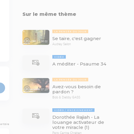
Sur le même thème
LA PENSÉE DU JOUR
Se taire, c'est gagner
08:02
Audrey Selon
VIDÉO
A méditer - Psaume 34
LA PENSÉE DU JOUR
Avez-vous besoin de
07:20
pardon ?
Bob & Debby GASS
VIDÉO
ENSEIGNEMENT
Dorothée Rajiah - La
louange activateur de
entaire
votre miracle (1)
Paris Centre Chrétien