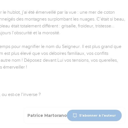
r le hublot, j’ai été émerveillé par la vue : une mer de coton
enneigés des montagnes surplombant les nuages. C’était si beau,
eau était totalement différent : grisaille, froideur, tristesse...
jours l’obscurité et la morosité.
emps pour magnifier le nom du Seigneur. Il est plus grand que
est plus élevé que vos déboires familiaux, vos conflits
autre nom ! Déposez devant Lui vos tensions, vos querelles,
s émerveiller !
ou est-ce l’inverse ?
Patrice Martorano
S'abonner à l'auteur