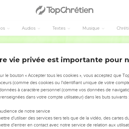
éos
Audios
Textes
Musique
Chrét
re vie privée est importante pour 
NEMENT DE L’ANNÉE !
ÉVITER LES VOTRES ?
sur le bouton « Accepter tous les cookies », vous acceptez que T
traceurs (comme des cookies ou l'identifiant unique de votre compte 
tes, leur impact, leur foi ou leur vision. Mais on voit
s données à caractère personnel (comme vos données de navigatio
fficiles qu'ils ont traversés, alors même que ce sont
 renseignées dans votre compte utilisateur) dans les buts suivants 
audience de notre service
s, et responsables reviennent sur les erreurs
 avancer avec plus de sagesse afin que leurs erreurs
ttre d'utiliser des services tiers tels que de la vidéo, des cartes
un ministère, une équipe, un groupe ou une famille,
ttre d'entrer en contact avec notre service de relation aux utilisat