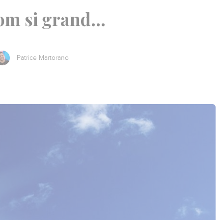
om si grand…
Patrice Martorano