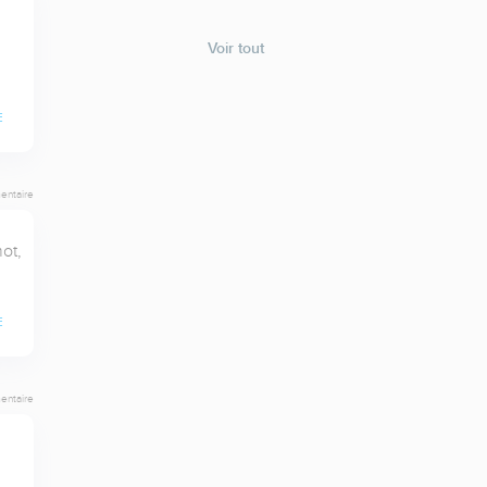
Voir tout
E
entaire
t, 
E
entaire