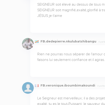
SEIGNEUR soit élevé au dessus de tous mes s
SEIGNEUR soit magnifié,exalté,glorifié à tr
JÉSUS je t'aime
FB.dedepierre.nkulubatshibangu
Il y a 
Rien ne pourras nous séparer de l'amour de D
faisons lui seulement confiance et il agiras.
FB.veronique.iboumbimakoundi
Il y a 1
Le Seigneur est merveilleux; il a des proj
exalté, tu es le tout-Puissant, le sauveur 