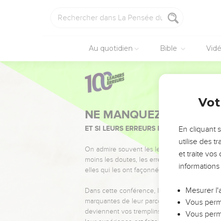
Au quotidien
Bible
Vid
Vot
NE MANQUEZ PAS L’ÉVÉ
ET SI LEURS ERREURS POUVAIENT VOUS 
En cliquant 
utilise des 
On admire souvent les leaders pour leurs réussi
et traite vo
moins les doutes, les erreurs et les saisons di
informations
elles qui les ont façonnés.
Mesurer l'
Dans cette conférence, leaders, entrepreneur
marquantes de leur parcours et les clés pour
Vous perme
deviennent vos tremplins. Que vous guidiez 
Vous perme