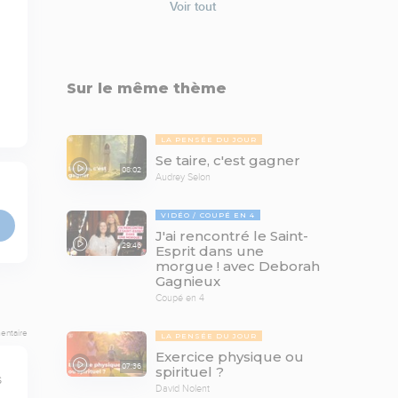
Voir tout
Sur le même thème
LA PENSÉE DU JOUR
Se taire, c'est gagner
08:02
Audrey Selon
VIDÉO
COUPÉ EN 4
J'ai rencontré le Saint-
29:46
Esprit dans une
morgue ! avec Deborah
Gagnieux
Coupé en 4
entaire
LA PENSÉE DU JOUR
Exercice physique ou
07:36
spirituel ?
 
David Nolent