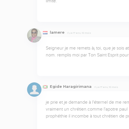
limite.
lamere
Il y a 17 ans, 10 mois
Seigneur je me remets à¡ toi, que je sois at
nom. remplis moi par Ton Saint Esprit p
Egide Haragirimana
Il y a 17 ans, 10 mois
je prie et je demande à l'éternel de me remp
vraiment un chrétien.comme l'apotre paul a
prophéthie il incombe à tout chrétien de pri