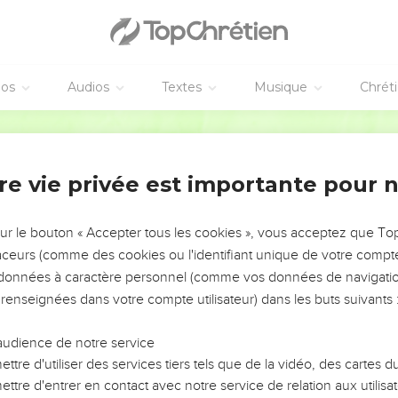
éos
Audios
Textes
Musique
Chrét
re vie privée est importante pour 
NEMENT DE L’ANNÉE !
ÉVITER LES VOTRES ?
sur le bouton « Accepter tous les cookies », vous acceptez que T
traceurs (comme des cookies ou l'identifiant unique de votre compte 
tes, leur impact, leur foi ou leur vision. Mais on voit
s données à caractère personnel (comme vos données de navigatio
fficiles qu'ils ont traversés, alors même que ce sont
 renseignées dans votre compte utilisateur) dans les buts suivants 
audience de notre service
s, et responsables reviennent sur les erreurs
 avancer avec plus de sagesse afin que leurs erreurs
ttre d'utiliser des services tiers tels que de la vidéo, des cartes
un ministère, une équipe, un groupe ou une famille,
ttre d'entrer en contact avec notre service de relation aux utilisat