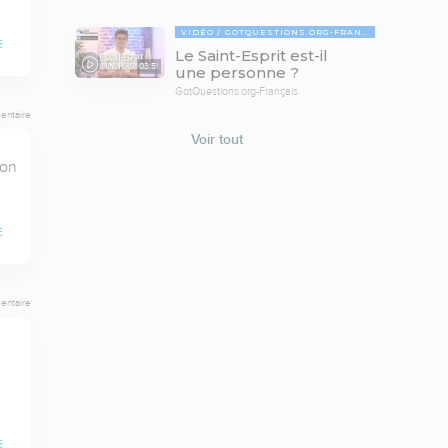
VIDÉO
GOTQUESTIONS.ORG-FRANÇAIS
E
Le Saint-Esprit est-il
03:51
une personne ?
GotQuestions.org-Français
entaire
Voir tout
on 
E
entaire
E