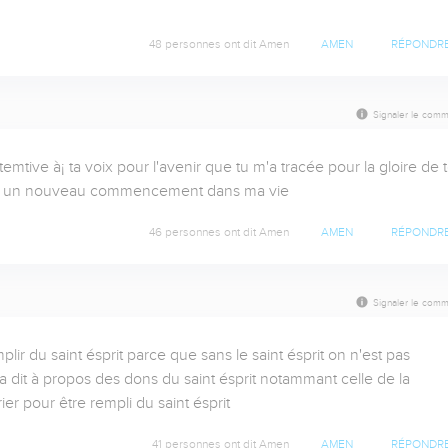
48 personnes ont dit Amen
AMEN
RÉPONDR
Signaler le comm
temtive à¡ ta voix pour l'avenir que tu m'a tracée pour la gloire de t
our un nouveau commencement dans ma vie
46 personnes ont dit Amen
AMEN
RÉPONDR
Signaler le comm
lir du saint ésprit parce que sans le saint ésprit on n'est pas 
 dit à propos des dons du saint ésprit notammant celle de la 
er pour être rempli du saint ésprit
41 personnes ont dit Amen
AMEN
RÉPONDR