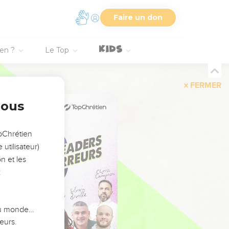
Faire un don
ien ?
Le Top
FERMER
nous
opChrétien
utilisateur)
n et les
:
 du monde…
eurs.