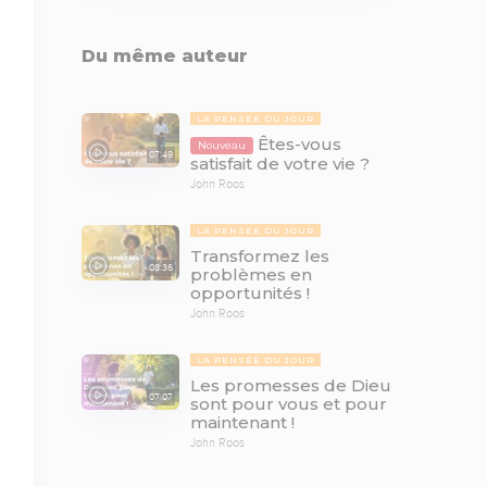
Du même auteur
LA PENSÉE DU JOUR
Êtes-vous
Nouveau
07:49
satisfait de votre vie ?
John Roos
LA PENSÉE DU JOUR
Transformez les
08:36
problèmes en
opportunités !
John Roos
LA PENSÉE DU JOUR
Les promesses de Dieu
07:07
sont pour vous et pour
maintenant !
John Roos