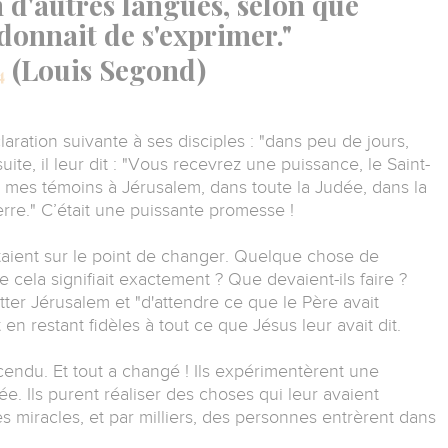
n d'autres langues, selon que
 donnait de s'exprimer."
(Louis Segond)
4
laration suivante à ses disciples : "dans peu de jours,
uite, il leur dit : "Vous recevrez une puissance, le Saint-
z mes témoins à Jérusalem, dans toute la Judée, dans la
erre." C’était une puissante promesse !
taient sur le point de changer. Quelque chose de
e cela signifiait exactement ? Que devaient-ils faire ?
ter Jérusalem et "d'attendre ce que le Père avait
 en restant fidèles à tout ce que Jésus leur avait dit.
escendu. Et tout a changé ! Ils expérimentèrent une
ée. Ils purent réaliser des choses qui leur avaient
es miracles, et par milliers, des personnes entrèrent dans