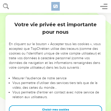
Votre vie privée est importante
pour nous
NE MANQUEZ PAS L’ÉVÉNEMENT
En cliquant sur le bouton « Accepter tous les cookies », vous
DE L’ANNÉE !
acceptez que TopChrétien utilise des traceurs (comme des
cookies ou l'identifiant unique de votre compte utilisateur) et
ET SI LEURS ERREURS POUVAIENT VOUS ÉVITER LES
traite vos données à caractère personnel (comme vos
VOTRES ?
données de navigation et les informations renseignées dans
votre compte utilisateur) dans les buts suivants :
On admire souvent les leaders pour leurs réussites, leur impact,
leur foi ou leur vision. Mais on voit moins les doutes, les erreurs
Mesurer l'audience de notre service
Vous permettre d'utiliser des services tiers tels que de la
et les saisons difficiles qu'ils ont traversés, alors même que ce
vidéo, des cartes du monde…
sont elles qui les ont façonnés.
Vous permettre d'entrer en contact avec notre service de
relation aux utilisateurs.
Dans cette conférence, leaders, entrepreneurs, et responsables
reviennent sur les erreurs marquantes de leur parcours et les
clés pour avancer avec plus de sagesse afin que leurs erreurs
Choisir mes cookies