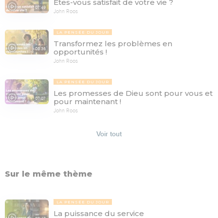
Êtes-vous satisfait de votre vie ?
07:49
John Roos
LA PENSÉE DU JOUR
Transformez les problèmes en
08:36
opportunités !
John Roos
LA PENSÉE DU JOUR
Les promesses de Dieu sont pour vous et
07:07
pour maintenant !
John Roos
Voir tout
Sur le même thème
LA PENSÉE DU JOUR
La puissance du service