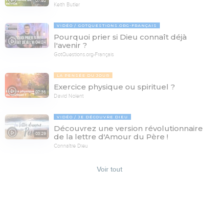
07:40
Keith Butler
VIDÉO
GOTQUESTIONS.ORG-FRANÇAIS
Pourquoi prier si Dieu connaît déjà
04:24
l'avenir ?
GotQuestions.org-Français
LA PENSÉE DU JOUR
Exercice physique ou spirituel ?
07:36
David Nolent
VIDÉO
JE DÉCOUVRE DIEU
Découvrez une version révolutionnaire
03:29
de la lettre d'Amour du Père !
Connaître Dieu
Voir tout