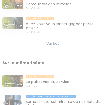
L’amour fait des miracles
07:38
Paul Calzada
LA PENSÉE DU JOUR
Allez-vous vous laisser gagner par la
08:17
peur ?
Paul Calzada
Voir tout
Sur le même thème
LA PENSÉE DU JOUR
La puissance du service
07:40
Keith Butler
VIDÉO
PORTE OUVERTE CHRÉTIENNE
Samuel Peterschmitt - La vie normale du
65:58