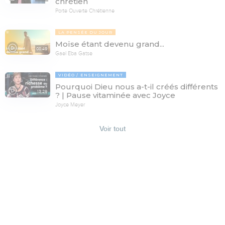
chrétien
Porte Ouverte Chrétienne
LA PENSÉE DU JOUR
Moïse étant devenu grand...
08:49
Gael Eba Gatse
VIDÉO
ENSEIGNEMENT
Pourquoi Dieu nous a-t-il créés différents
13:29
? | Pause vitaminée avec Joyce
Joyce Meyer
Voir tout