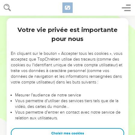
Votre vie privée est importante
pour nous
NE MANQUEZ PAS L’ÉVÉNEMENT
En cliquant sur le bouton « Accepter tous les cookies », vous
DE L’ANNÉE !
acceptez que TopChrétien utilise des traceurs (comme des
cookies ou l'identifiant unique de votre compte utilisateur) et
ET SI LEURS ERREURS POUVAIENT VOUS ÉVITER LES
traite vos données à caractère personnel (comme vos
VOTRES ?
données de navigation et les informations renseignées dans
votre compte utilisateur) dans les buts suivants :
On admire souvent les leaders pour leurs réussites, leur impact,
leur foi ou leur vision. Mais on voit moins les doutes, les erreurs
Mesurer l'audience de notre service
Vous permettre d'utiliser des services tiers tels que de la
et les saisons difficiles qu'ils ont traversés, alors même que ce
vidéo, des cartes du monde…
sont elles qui les ont façonnés.
Vous permettre d'entrer en contact avec notre service de
relation aux utilisateurs.
Dans cette conférence, leaders, entrepreneurs, et responsables
reviennent sur les erreurs marquantes de leur parcours et les
clés pour avancer avec plus de sagesse afin que leurs erreurs
Choisir mes cookies