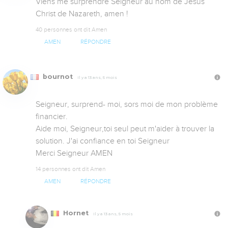
Viens me surprendre Seigneur au nom de Jésus 
Christ de Nazareth, amen !
40 personnes ont dit Amen
AMEN
RÉPONDRE
bournot
Il y a 13 ans, 5 mois
Seigneur, surprend- moi, sors moi de mon problème 
financier.

Aide moi, Seigneur,toi seul peut m'aider à trouver la 
solution. J'ai confiance en toi Seigneur

Merci Seigneur AMEN
14 personnes ont dit Amen
AMEN
RÉPONDRE
Hornet
Il y a 13 ans, 5 mois