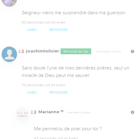
Seigneur viens me surprendre dans ma guerison.
83 personnes ont dit Amen
AMEN
RÉPONDRE
joachimlolivier
Bénévole du Top
Il y a 10 ans, 4 mois
Sans doute l'une de mes dernières prières, seul un 
miracle de Dieu peut me sauver.
70 personnes ont dit Amen
AMEN
RÉPONDRE
Marianne **
Il y a 10 ans, 3 mois
Me permet-tu de prier pour toi ?
63 personnes ont dit Amen