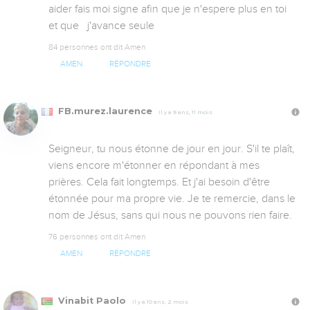
aider fais moi signe afin que je n'espere plus en toi 
et que   j'avance seule
84 personnes ont dit Amen
AMEN
RÉPONDRE
FB.murez.laurence
Il y a 9 ans, 11 mois
Seigneur, tu nous étonne de jour en jour. S'il te plaît, 
viens encore m'étonner en répondant à mes 
prières. Cela fait longtemps. Et j'ai besoin d'être 
étonnée pour ma propre vie. Je te remercie, dans le 
nom de Jésus, sans qui nous ne pouvons rien faire.
76 personnes ont dit Amen
AMEN
RÉPONDRE
Vinabit Paolo
Il y a 10 ans, 2 mois