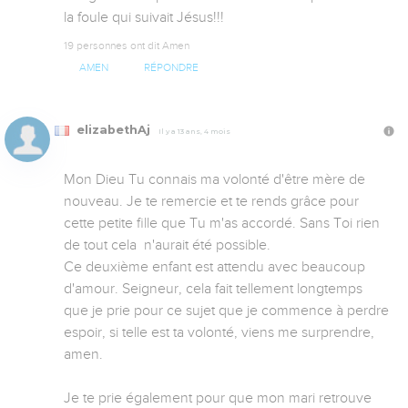
la foule qui suivait Jésus!!!
19 personnes ont dit Amen
AMEN
RÉPONDRE
elizabethAj
Il y a 13 ans, 4 mois
Mon Dieu Tu connais ma volonté d'être mère de 
nouveau. Je te remercie et te rends grâce pour 
cette petite fille que Tu m'as accordé. Sans Toi rien 
de tout cela  n'aurait été possible.

Ce deuxième enfant est attendu avec beaucoup 
d'amour. Seigneur, cela fait tellement longtemps 
que je prie pour ce sujet que je commence à perdre 
espoir, si telle est ta volonté, viens me surprendre, 
amen.

Je te prie également pour que mon mari retrouve 