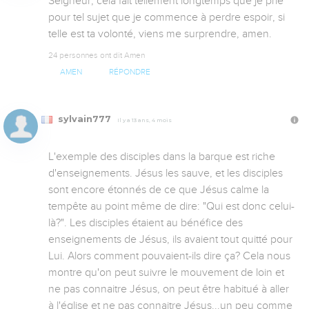
Seigneur, cela fait tellement longtemps que je prie 
pour tel sujet que je commence à perdre espoir, si 
telle est ta volonté, viens me surprendre, amen.
24 personnes ont dit Amen
AMEN
RÉPONDRE
sylvain777
Il y a 13 ans, 4 mois
L'exemple des disciples dans la barque est riche 
d'enseignements. Jésus les sauve, et les disciples 
sont encore étonnés de ce que Jésus calme la 
tempête au point même de dire: "Qui est donc celui-
là?". Les disciples étaient au bénéfice des 
enseignements de Jésus, ils avaient tout quitté pour 
Lui. Alors comment pouvaient-ils dire ça? Cela nous 
montre qu'on peut suivre le mouvement de loin et 
ne pas connaitre Jésus, on peut être habitué à aller 
à l'église et ne pas connaitre Jésus...un peu comme 