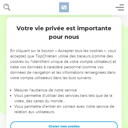
Votre vie privée est importante
pour nous
NE MANQUEZ PAS L’ÉVÉNEMENT
En cliquant sur le bouton « Accepter tous les cookies », vous
DE L’ANNÉE !
acceptez que TopChrétien utilise des traceurs (comme des
cookies ou l'identifiant unique de votre compte utilisateur) et
ET SI LEURS ERREURS POUVAIENT VOUS ÉVITER LES
traite vos données à caractère personnel (comme vos
VOTRES ?
données de navigation et les informations renseignées dans
votre compte utilisateur) dans les buts suivants :
On admire souvent les leaders pour leurs réussites, leur impact,
leur foi ou leur vision. Mais on voit moins les doutes, les erreurs
Mesurer l'audience de notre service
Vous permettre d'utiliser des services tiers tels que de la
et les saisons difficiles qu'ils ont traversés, alors même que ce
vidéo, des cartes du monde…
sont elles qui les ont façonnés.
Vous permettre d'entrer en contact avec notre service de
relation aux utilisateurs.
Dans cette conférence, leaders, entrepreneurs, et responsables
reviennent sur les erreurs marquantes de leur parcours et les
clés pour avancer avec plus de sagesse afin que leurs erreurs
Choisir mes cookies